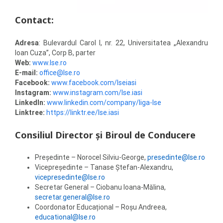
Contact
:
Adresa
: Bulevardul Carol I, nr. 22, Universitatea „Alexandru
Ioan Cuza”, Corp B, parter
Web:
www.lse.ro
E-mail:
office@lse.ro
Facebook:
www.facebook.com/lseiasi
Instagram:
www.instagram.com/lse.iasi
LinkedIn:
www.linkedin.com/company/liga-lse
Linktree:
https://linktr.ee/lse.iasi
Consiliul Director și Biroul de Conducere
Președinte – Norocel Silviu-George,
presedinte@lse.ro
Vicepreședinte – Tanase Ștefan-Alexandru,
vicepresedinte@lse.ro
Secretar General – Ciobanu Ioana-Mălina,
secretar.general@lse.ro
Coordonator Educațional – Roșu Andreea,
educational@lse.ro