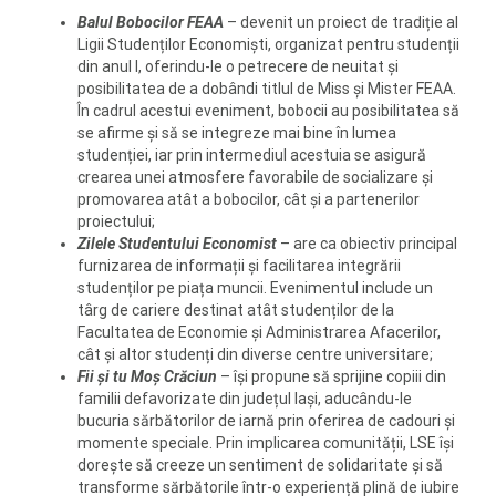
Balul Bobocilor FEAA
– devenit un proiect de tradiție al
Ligii Studenților Economiști, organizat pentru studenții
din anul I, oferindu-le o petrecere de neuitat și
posibilitatea de a dobândi titlul de Miss și Mister FEAA.
În cadrul acestui eveniment, bobocii au posibilitatea să
se afirme și să se integreze mai bine în lumea
studenției, iar prin intermediul acestuia se asigură
crearea unei atmosfere favorabile de socializare și
promovarea atât a bobocilor, cât și a partenerilor
proiectului;
Zilele Studentului Economist
– are ca obiectiv principal
furnizarea de informații și facilitarea integrării
studenților pe piața muncii. Evenimentul include un
târg de cariere destinat atât studenților de la
Facultatea de Economie și Administrarea Afacerilor,
cât și altor studenți din diverse centre universitare;
Fii și tu Moș Crăciun
– își propune să sprijine copiii din
familii defavorizate din județul Iași, aducându-le
bucuria sărbătorilor de iarnă prin oferirea de cadouri și
momente speciale. Prin implicarea comunității, LSE își
dorește să creeze un sentiment de solidaritate și să
transforme sărbătorile într-o experiență plină de iubire