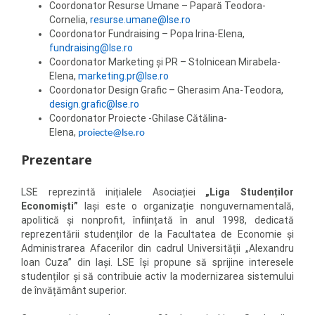
Coordonator Resurse Umane – Papară Teodora-
Cornelia,
resurse.umane@lse.ro
Coordonator Fundraising – Popa Irina-Elena,
fundraising@lse.ro
Coordonator Marketing și PR – Stolnicean Mirabela-
Elena,
marketing.pr@lse.ro
Coordonator Design Grafic – Gherasim Ana-Teodora,
design.grafic@lse.ro
Coordonator Proiecte -Ghilase Cătălina-
Elena,
proiecte@lse.ro
Prezentare
LSE reprezintă inițialele Asociației
„Liga Studenților
Economiști”
Iași este o organizație nonguvernamentală,
apolitică și nonprofit, înființată în anul 1998, dedicată
reprezentării studenților de la Facultatea de Economie și
Administrarea Afacerilor din cadrul Universității „Alexandru
Ioan Cuza” din Iași. LSE își propune să sprijine interesele
studenților și să contribuie activ la modernizarea sistemului
de învățământ superior.