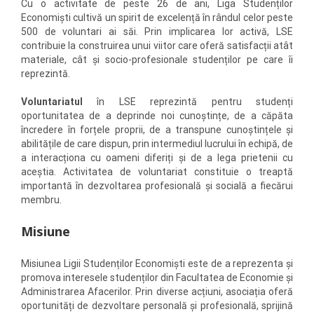
Cu o activitate de peste 26 de ani, Liga Studenților
Economiști cultivă un spirit de excelență în rândul celor peste
500 de voluntari ai săi. Prin implicarea lor activă, LSE
contribuie la construirea unui viitor care oferă satisfacții atât
materiale, cât și socio-profesionale studenților pe care îi
reprezintă.
Voluntariatul
în LSE reprezintă pentru studenți
oportunitatea de a deprinde noi cunoștințe, de a căpăta
încredere în forțele proprii, de a transpune cunoștințele şi
abilitățile de care dispun, prin intermediul lucrului în echipă, de
a interacționa cu oameni diferiți şi de a lega prietenii cu
aceștia. Activitatea de voluntariat constituie o treaptă
importantă în dezvoltarea profesională şi socială a fiecărui
membru.
Misiune
Misiunea Ligii Studenților Economiști este de a reprezenta și
promova interesele studenților din Facultatea de Economie și
Administrarea Afacerilor. Prin diverse acțiuni, asociația oferă
oportunități de dezvoltare personală și profesională, sprijină