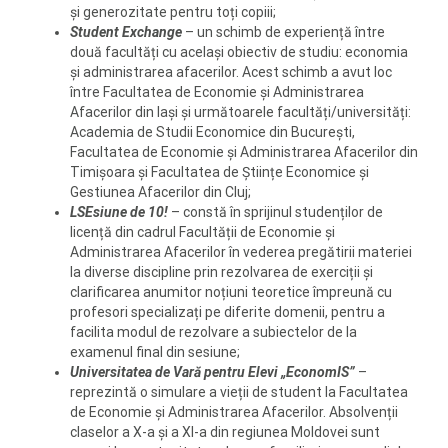
și generozitate pentru toți copiii;
Student Exchange
– un schimb de experiență între
două facultăți cu același obiectiv de studiu: economia
și administrarea afacerilor. Acest schimb a avut loc
între Facultatea de Economie și Administrarea
Afacerilor din Iași și următoarele facultăți/universități:
Academia de Studii Economice din București,
Facultatea de Economie și Administrarea Afacerilor din
Timișoara și Facultatea de Științe Economice și
Gestiunea Afacerilor din Cluj;
LSEsiune de 10!
– constă în sprijinul studenților de
licență din cadrul Facultății de Economie și
Administrarea Afacerilor în vederea pregătirii materiei
la diverse discipline prin rezolvarea de exerciții și
clarificarea anumitor noțiuni teoretice împreună cu
profesori specializați pe diferite domenii, pentru a
facilita modul de rezolvare a subiectelor de la
examenul final din sesiune;
Universitatea de Vară pentru Elevi „EconomIS”
–
reprezintă o simulare a vieții de student la Facultatea
de Economie și Administrarea Afacerilor. Absolvenții
claselor a X-a și a XI-a din regiunea Moldovei sunt