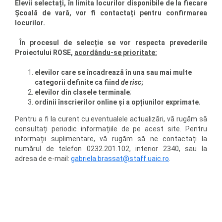
Elevii selectați, în limita locurilor disponibile de la fiecare
Școală de vară, vor fi contactați pentru confirmarea
locurilor.
În procesul de selecție se vor respecta prevederile
Proiectului ROSE,
acordându-se prioritate:
elevilor care se încadrează în una sau mai multe
categorii definite ca fiind
de risc
;
elevilor din clasele terminale
;
ordinii înscrierilor online și a opțiunilor exprimate.
Pentru a fi la curent cu eventualele actualizări, vă rugăm să
consultați periodic informațiile de pe acest site. Pentru
informații suplimentare, vă rugăm să ne contactați la
numărul de telefon 0232.201.102, interior 2340, sau la
adresa de e-mail:
gabriela.brassat@staff.uaic.ro
.