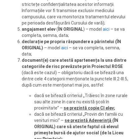
strictețe confidențialitatea acestor informații.
Informațiile vor fi transmise exclusiv medicului
campusului, care va monitoriza tratamentul elevului
pe perioada desfășurării Cursului de vară);
angajament elev
(
ÎN ORIGINAL
) – model
aici
– se va
completa, semna, data;
declarație pe propria răspundere a părintelui (ÎN
ORIGINAL)
– model
aici
– se va completa, semna,
data;
document(e) care atestă apartenența la una dintre
categoriile de risc prevăzute prin Proiectul ROSE
(dacă este cazul) – obligatoriu dacă se bifează una
dintre cele 4 categorii menționate la punctele III.2-III.5,
după cum este menționat mai jos, astfel:
dacă se bifează criteriul „Trăiesc în zone rurale
sau alte zone în care nu există școli în
proximitate” –
se prezintă copie CI elev
;
dacă se bifează criteriul „Provin din familii cu
venituri mici” –
se prezintă Adeverință
(ÎN
ORIGINAL) care să ateste faptul că elevul
primește bursă de ajutor social (de la Liceu
sau Primărie);