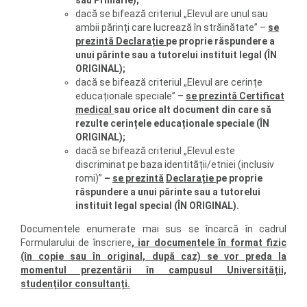
dacă se bifează criteriul „Elevul are unul sau
ambii părinți care lucrează în străinătate” –
se
prezintă Declarație
pe proprie răspundere a
unui părinte sau a tutorelui instituit legal (ÎN
ORIGINAL);
dacă se bifează criteriul „Elevul are cerințe
educaționale speciale” –
se prezintă Certificat
medical
sau orice alt document din care să
rezulte cerințele educaționale speciale (ÎN
ORIGINAL);
dacă se bifează criteriul „Elevul este
discriminat pe baza identității/etniei (inclusiv
romi)”
–
se prezintă
Declarație
pe proprie
răspundere a unui părinte sau a tutorelui
instituit legal special (ÎN ORIGINAL).
Documentele enumerate mai sus se încarcă în cadrul
Formularului de înscriere
,
iar documentele în format fizic
(în copie sau în original, după caz) se vor preda la
momentul prezentării în campusul Universității,
studenților consultanți.