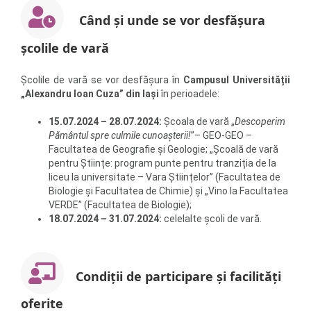
Când și unde se vor desfășura
școlile de vară
Școlile de vară se vor desfășura în
Campusul Universității
„Alexandru Ioan Cuza” din Iaşi
în perioadele:
15.07.2024 – 28.07.2024:
Școala de vară „
Descoperim
Pământul spre culmile cunoaşterii!
”– GEO-GEO –
Facultatea de Geografie și Geologie; „Şcoală de vară
pentru Ştiințe: program punte pentru tranziția de la
liceu la universitate – Vara Ştiințelor” (Facultatea de
Biologie și Facultatea de Chimie) și „Vino la Facultatea
VERDE” (Facultatea de Biologie);
18.07.2024 – 31.07.2024:
celelalte școli de vară.
Condiții de participare și facilități
oferite