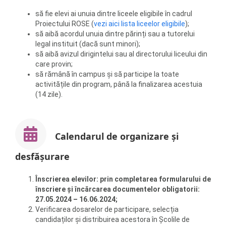
să fie elevi ai unuia dintre liceele eligibile în cadrul
Proiectului ROSE (
vezi aici lista liceelor eligibile
);
să aibă acordul unuia dintre părinți sau a tutorelui
legal instituit (dacă sunt minori);
să aibă avizul dirigintelui sau al directorului liceului din
care provin;
să rămână în campus și să participe la toate
activitățile din program, până la finalizarea acestuia
(14 zile).
Calendarul de organizare și
desfășurare
Înscrierea elevilor: prin completarea formularului de
înscriere și încărcarea documentelor obligatorii:
27.05.2024 – 16.06.2024;
Verificarea dosarelor de participare, selecția
candidaților și distribuirea acestora în Școlile de