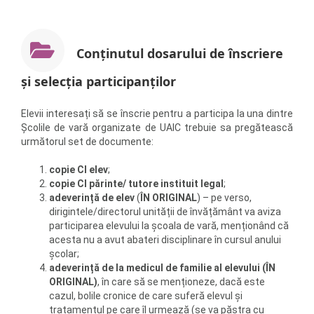
Conținutul dosarului de înscriere
și selecția participanților
Elevii interesați să se înscrie pentru a participa la una dintre
Școlile de vară organizate de UAIC trebuie sa pregătească
următorul set de documente:
copie CI elev
;
copie CI părinte/ tutore instituit legal
;
adeverință de elev
(
ÎN ORIGINAL
) – pe verso,
dirigintele/directorul unității de învățământ va aviza
participarea elevului la școala de vară, menționând că
acesta nu a avut abateri disciplinare în cursul anului
școlar;
adeverință de la medicul de familie al elevului (ÎN
ORIGINAL)
, în care să se menționeze, dacă este
cazul, bolile cronice de care suferă elevul și
tratamentul pe care îl urmează (se va păstra cu