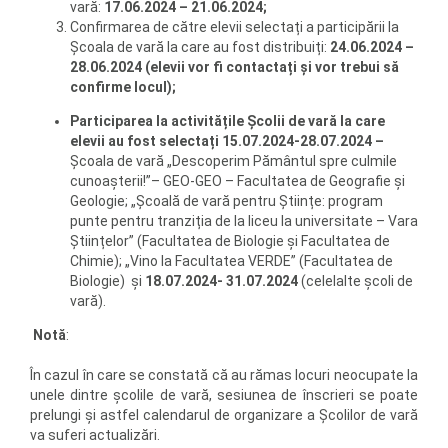
vară:
17.06.2024 – 21.06.2024;
Confirmarea de către elevii selectați a participării la
Școala de vară la care au fost distribuiți:
24.06.2024 –
28.06.2024 (elevii vor fi contactați și vor trebui să
confirme locul);
Participarea la activitățile Școlii de vară la care
elevii au fost selectați 15.07.2024-28.07.2024 –
Școala de vară „Descoperim Pământul spre culmile
cunoaşterii!”– GEO-GEO – Facultatea de Geografie și
Geologie; „Şcoală de vară pentru Ştiințe: program
punte pentru tranziția de la liceu la universitate – Vara
Ştiințelor” (Facultatea de Biologie și Facultatea de
Chimie); „Vino la Facultatea VERDE” (Facultatea de
Biologie) și
18.07.2024- 31.07.2024
(celelalte școli de
vară).
Notă
:
În cazul în care se constată că au rămas locuri neocupate la
unele dintre școlile de vară, sesiunea de înscrieri se poate
prelungi și astfel calendarul de organizare a Școlilor de vară
va suferi actualizări.