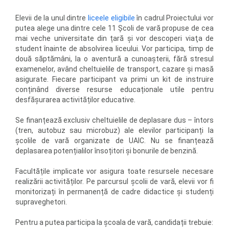
Elevii de la unul dintre
liceele eligibile
în cadrul Proiectului vor
putea alege una dintre cele 11 Școli de vară propuse de cea
mai veche universitate din țară și vor descoperi viaţa de
student înainte de absolvirea liceului. Vor participa, timp de
două săptămâni, la o aventură a cunoașterii, fără stresul
examenelor, având cheltuielile de transport, cazare și masă
asigurate. Fiecare participant va primi un kit de instruire
conținând diverse resurse educaționale utile pentru
desfășurarea activităților educative.
Se finanțează exclusiv cheltuielile de deplasare dus – întors
(tren, autobuz sau microbuz) ale elevilor participanți la
școlile de vară organizate de UAIC. Nu se finanțează
deplasarea potențialilor însoțitori și bonurile de benzină.
Facultățile implicate vor asigura toate resursele necesare
realizării activităților. Pe parcursul școlii de vară, elevii vor fi
monitorizați în permanență de cadre didactice și studenți
supraveghetori.
Pentru a putea participa la școala de vară, candidații trebuie: