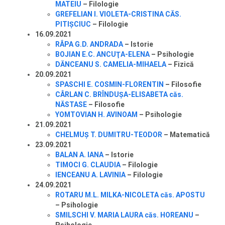
MATEIU
– Filologie
GREFELIAN I. VIOLETA-CRISTINA CĂS.
PITIȘCIUC
– Filologie
16.09.2021
RÂPA G.D. ANDRADA
– Istorie
BOJIAN E.C. ANCUŢA-ELENA
– Psihologie
DĂNCEANU S. CAMELIA-MIHAELA
– Fizică
20.09.2021
SPASCHI E. COSMIN-FLORENTIN
– Filosofie
CÂRLAN C. BRÎNDUŞA-ELISABETA căs.
NĂSTASE
– Filosofie
YOMTOVIAN H. AVINOAM
– Psihologie
21.09.2021
CHELMUŞ T. DUMITRU-TEODOR
– Matematică
23.09.2021
BALAN A. IANA
– Istorie
TIMOCI G. CLAUDIA
– Filologie
IENCEANU A. LAVINIA
– Filologie
24.09.2021
ROTARU M.L. MILKA-NICOLETA căs. APOSTU
– Psihologie
SMILSCHI V. MARIA LAURA căs. HOREANU
–