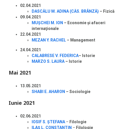
02.04.2021
DASCĂLU M. ADINA (CĂS. BRÂNZĂ)
– Fizică
09.04.2021
MUŞCHEI M. ION
– Economie şi afaceri
internaţionale
22.04.2021
MEZAN Y. RACHEL
– Management
24.04.2021
CALABRESE V. FEDERICA
– Istorie
MARZO S. LAURA
– Istorie
Mai 2021
13.05.2021
SHABI E. AHARON
– Sociologie
Iunie 2021
02.06.2021
IOSIF S. ŞTEFANA
–
Filologie
ILAŞ L. CONSTANTIN
–
Filologie