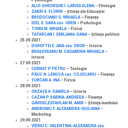
Psihologie
ALUI-GHEORGHE I. LARISA ELENA
– Filologie
ZAKRI S. FLORIN
– Ştiinţe ale Educaţiei
BRODOCIANU G. MIHAELA
– Finanţe
IDEL S. SARA căs. OREN
– Psihologie
TOMA M. MIHAELA
– Fizică
TATARCAN I. EMILIANA-OANA
– Ştiinţe politice
25.09.2021
DOROFTEI E. ANA căs. DROB
– Istorie
BRAŞOVEANU M. CASANDRA-MIHAELA
–
Istorie
27.09.2021
CERNAT P. PETRU
– Teologie
PĂUC N. LENUŢA cas. COJOCARIU
– Finanţe
ŢURCAN A. INA
– Fizică
28.09.2021
ORZAŢĂ A. DANIELA
– Istorie
CAZAN P. SABINA-ANDREEA
– Finanţe
GAVIDELESFAHLAN M. AMIR
– Ştiinţa mediului
ANDRONIC F. ALEXANDRA-GIULIANA
–
Marketing
29.09.2021
VIERIU C. VALENTINA-ALEXANDRA căs.