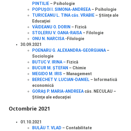
PINTILIE
– Psihologie
POPUȘOI I. SIMONA-ANDREEA
– Psihologie
TURICEANU L. TINA căs. VRABIE
– Ştiinţe ale
Educaţiei
VĂIDEANU O. DORIN
– Fizică
STOLERIU V. OANA-RAISA
– Filologie
ONU N. NARCISA
-Filologie
30.09.2021
POENARU G. ALEXANDRA-GEORGIANA
–
Sociologie
BUTUC V. IRINA –
Fizică
BUCUR M. ŞTEFAN
– Chimie
MEGIDO M. IRIS
– Management
BERECHET V. LUCIAN-DANIEL
– Informatică
economică
GORAŞ P. MARIA-ANDREEA
căs. NECULAU –
Ştiinţe ale educaţiei
Octombrie 2021
01.10.2021
BULĂU T. VLAD
– Contabilitate