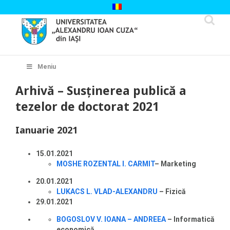
Skip
to
content
Cautare...
Meniu
Arhivă – Susținerea publică a
tezelor de doctorat 2021
Ianuarie 2021
15.01.2021
MOSHE ROZENTAL I. CARMIT
– Marketing
20.01.2021
LUKACS L. VLAD-ALEXANDRU
– Fizică
29.01.2021
BOGOSLOV V. IOANA – ANDREEA
– Informatică
economică