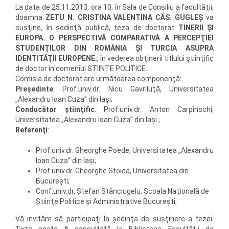
La data de 25.11.2013, ora 10, în Sala de Consiliu a facultăţii,
doamna
ZETU N. CRISTINA VALENTINA CĂS. GUGLEŞ
va
susţine, în şedinţă publică, teza de doctorat
TINERII ŞI
EUROPA. O PERSPECTIVĂ COMPARATIVĂ A PERCEPŢIEI
STUDENŢILOR DIN ROMÂNIA ŞI TURCIA ASUPRA
IDENTITĂŢII EUROPENE.
, în vederea obţinerii titlului ştiinţific
de doctor în domeniul STIINTE POLITICE.
Comisia de doctorat are următoarea componenţă:
Preşedinte
: Prof.univ.dr. Nicu Gavriluţă, Universitatea
„Alexandru Ioan Cuza” din Iaşi;
Conducător ştiinţific
: Prof.univ.dr. Anton Carpinschi,
Universitatea „Alexandru Ioan Cuza” din Iaşi ;
Referenţi
:
Prof.univ.dr. Gheorghe Poede, Universitatea „Alexandru
Ioan Cuza” din Iaşi;
Prof.univ.dr. Gheorghe Stoica, Universitatea din
Bucureşti;
Conf.univ.dr. Ştefan Stănciugelu, Şcoala Naţională de
Ştiinţe Politice şi Administrative Bucureşti;
Vă invităm să participaţi la şedinţa de susţinere a tezei.
Teza poate fi consultată la Biblioteca Facultăţii de