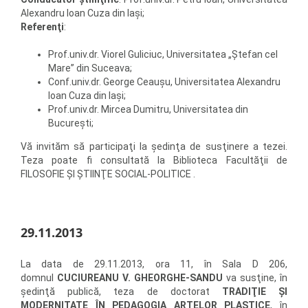
Alexandru Ioan Cuza din Iaşi;
Referenţi
:
Prof.univ.dr. Viorel Guliciuc, Universitatea „Ştefan cel
Mare” din Suceava;
Conf.univ.dr. George Ceauşu, Universitatea Alexandru
Ioan Cuza din Iaşi;
Prof.univ.dr. Mircea Dumitru, Universitatea din
Bucureşti;
Vă invităm să participaţi la şedinţa de susţinere a tezei.
Teza poate fi consultată la Biblioteca Facultăţii de
FILOSOFIE ŞI ŞTIINŢE SOCIAL-POLITICE .
29.11.2013
La data de 29.11.2013, ora 11, în Sala D 206,
domnul
CUCIUREANU V. GHEORGHE-SANDU
va susţine, în
şedinţă publică, teza de doctorat
TRADIŢIE ŞI
MODERNITATE ÎN PEDAGOGIA ARTELOR PLASTICE
, în