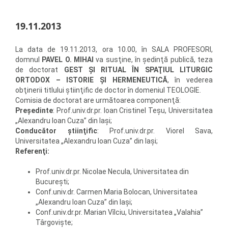
19.11.2013
La data de 19.11.2013, ora 10.00, în SALA PROFESORI,
domnul
PAVEL O. MIHAI
va susţine, în şedinţă publică, teza
de doctorat
GEST ŞI RITUAL ÎN SPAŢIUL LITURGIC
ORTODOX – ISTORIE ŞI HERMENEUTICĂ
, în vederea
obţinerii titlului ştiinţific de doctor în domeniul TEOLOGIE.
Comisia de doctorat are următoarea componenţă:
Preşedinte
: Prof.univ.dr.pr. Ioan Cristinel Teşu, Universitatea
„Alexandru Ioan Cuza” din Iaşi;
Conducător ştiinţific
: Prof.univ.dr.pr. Viorel Sava,
Universitatea „Alexandru Ioan Cuza” din Iaşi;
Referenţi:
Prof.univ.dr.pr. Nicolae Necula, Universitatea din
Bucureşti;
Conf.univ.dr. Carmen Maria Bolocan, Universitatea
„Alexandru Ioan Cuza” din Iaşi;
Conf.univ.dr.pr. Marian Vîlciu, Universitatea „Valahia”
Târgovişte;