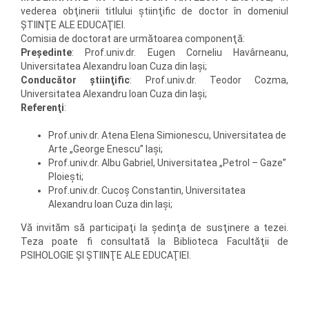
vederea obţinerii titlului ştiinţific de doctor în domeniul
ŞTIINŢE ALE EDUCAŢIEI.
Comisia de doctorat are următoarea componenţă:
Preşedinte
: Prof.univ.dr. Eugen Corneliu Havârneanu,
Universitatea Alexandru Ioan Cuza din Iaşi;
Conducător ştiinţific
: Prof.univ.dr. Teodor Cozma,
Universitatea Alexandru Ioan Cuza din Iaşi;
Referenţi
:
Prof.univ.dr. Atena Elena Simionescu, Universitatea de
Arte „George Enescu” Iaşi;
Prof.univ.dr. Albu Gabriel, Universitatea „Petrol – Gaze”
Ploieşti;
Prof.univ.dr. Cucoş Constantin, Universitatea
Alexandru Ioan Cuza din Iaşi;
Vă invităm să participaţi la şedinţa de susţinere a tezei.
Teza poate fi consultată la Biblioteca Facultăţii de
PSIHOLOGIE ŞI ŞTIINŢE ALE EDUCAŢIEI.