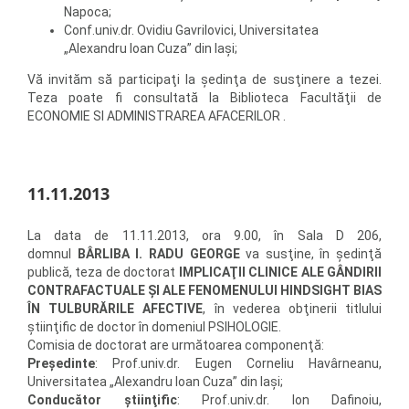
Napoca;
Conf.univ.dr. Ovidiu Gavrilovici, Universitatea
„Alexandru Ioan Cuza” din Iaşi;
Vă invităm să participaţi la şedinţa de susţinere a tezei.
Teza poate fi consultată la Biblioteca Facultăţii de
ECONOMIE SI ADMINISTRAREA AFACERILOR .
11.11.2013
La data de 11.11.2013, ora 9.00, în Sala D 206,
domnul
BÂRLIBA I. RADU GEORGE
va susţine, în şedinţă
publică, teza de doctorat
IMPLICAŢII CLINICE ALE GÂNDIRII
CONTRAFACTUALE ŞI ALE FENOMENULUI HINDSIGHT BIAS
ÎN TULBURĂRILE AFECTIVE
, în vederea obţinerii titlului
ştiinţific de doctor în domeniul PSIHOLOGIE.
Comisia de doctorat are următoarea componenţă:
Preşedinte
: Prof.univ.dr. Eugen Corneliu Havârneanu,
Universitatea „Alexandru Ioan Cuza” din Iaşi;
Conducător ştiinţific
: Prof.univ.dr. Ion Dafinoiu,