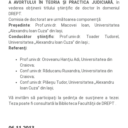
A AVORTULUI ÎN TEORIA ŞI PRACTICA JUDICIARĂ
, în
vederea obţinerii titlului ştiinţific de doctor în domeniul
DREPT.
Comisia de doctorat are următoarea componenţă:
Preşedinte
: Prof.univ.dr. Macovei Ioan, Universitatea
„Alexandru Ioan Cuza” din Iaşi;
Conducător ştiinţific
: Prof.univ.dr. Toader Tudorel,
Universitatea „Alexandru Ioan Cuza” din Iaşi ;
Referenţi
:
Prof.univ.dr. Oroveanu Hanţiu Adi, Universitatea din
Craiova;
Conf.univ.dr. Răducanu Ruxandra, Universitatea din
Craiova;
Conf.univ.dr. Plăeşu Tudor, Universitatea „Alexandru
Ioan Cuza” din Iaşi;
Vă invităm să participaţi la şedinţa de susţinere a tezei.
Teza poate fi consultată la Biblioteca Facultăţii de DREPT .
06.11.2013