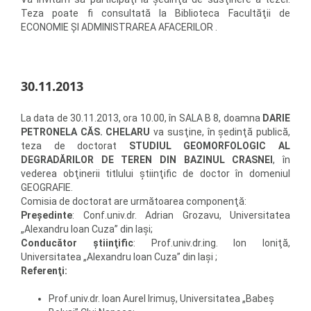
Teza poate fi consultată la Biblioteca Facultăţii de
ECONOMIE ŞI ADMINISTRAREA AFACERILOR .
30.11.2013
La data de 30.11.2013, ora 10.00, în SALA B 8, doamna
DARIE
PETRONELA CĂS. CHELARU
va susţine, în şedinţă publică,
teza de doctorat
STUDIUL GEOMORFOLOGIC AL
DEGRADĂRILOR DE TEREN DIN BAZINUL CRASNEI
, în
vederea obţinerii titlului ştiinţific de doctor în domeniul
GEOGRAFIE.
Comisia de doctorat are următoarea componenţă:
Preşedinte
: Conf.univ.dr. Adrian Grozavu, Universitatea
„Alexandru Ioan Cuza” din Iaşi;
Conducător ştiinţific
: Prof.univ.dr.ing. Ion Ioniţă,
Universitatea „Alexandru Ioan Cuza” din Iaşi ;
Referenţi:
Prof.univ.dr. Ioan Aurel Irimuş, Universitatea „Babeş