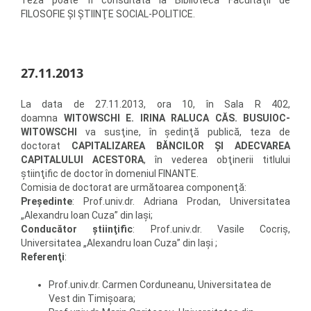
FILOSOFIE ŞI ŞTIINŢE SOCIAL-POLITICE.
27.11.2013
La data de 27.11.2013, ora 10, în Sala R 402,
doamna
WITOWSCHI E. IRINA RALUCA CĂS. BUSUIOC-
WITOWSCHI
va susţine, în şedinţă publică, teza de
doctorat
CAPITALIZAREA BĂNCILOR ŞI ADECVAREA
CAPITALULUI ACESTORA
, în vederea obţinerii titlului
ştiinţific de doctor în domeniul FINANTE.
Comisia de doctorat are următoarea componenţă:
Preşedinte
: Prof.univ.dr. Adriana Prodan, Universitatea
„Alexandru Ioan Cuza” din Iaşi;
Conducător ştiinţific
: Prof.univ.dr. Vasile Cocriş,
Universitatea „Alexandru Ioan Cuza” din Iaşi ;
Referenţi
:
Prof.univ.dr. Carmen Corduneanu, Universitatea de
Vest din Timişoara;