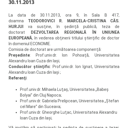
30.11.2013
La data de 30.11.2013, ora 9, în Sala B 417,
doamna
TEODOROVICI R. MARCELA-CRISTINA CĂS.
HURJUI
va susţine, în şedinţă publică, teza de
doctorat
DEZVOLTAREA REGIONALĂ ÎN UNIUNEA
EUROPEANĂ
, în vederea obţinerii titlului ştiinţific de doctor
în domeniul ECONOMIE.
Comisia de doctorat are următoarea componenţă:
Preşedinte
: Prof.univ.dr. Ion Pohoaţă, Universitatea
Alexandru Ioan Cuza din Iaşi;
Conducător ştiinţific
: Prof.univ.dr. Ion Ignat, Universitatea
Alexandru Ioan Cuza din Iaşi ;
Referenţi
:
Prof.univ.dr. Mihaela Luţaş, Universitatea „Babeş
Bolyai” din Cluj Napoca;
Prof.univ.dr. Gabriela Prelipcean, Universitatea „Ştefan
cel Mare” din Suceava;
Prof.univ.dr. Gheorghe Luţac, Universitatea Alexandru
Ioan Cuza din Iaşi;
Vă invităm să participaţi la şedinţa de susţinere a tezei.