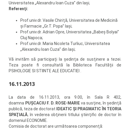
Universitatea „Alexandru Ioan Cuza” din Iaşi;
Referenţi:
Prof.univ.dr. Vasile Chiriţă, Universitatea de Medicină
şi Farmacie „Gr.T. Popa” Iaşi;
Prof.univ.dr. Adrian Opre, Universitatea „Babeş Bolyai”
Cluj Napoca;
Prof.univ.dr. Maria Nicoleta Turliuc, Universitatea
„Alexandru Ioan Cuza” din Iaşi;
Vă invităm să participaţi la şedinţa de susţinere a tezei.
Teza poate fi consultată la Biblioteca Facultăţii de
PSIHOLOGIE SI STIINTE ALE EDUCATIEI .
16.11.2013
La data de 16.11.2013, ora 9.00, în Sala R 402,
doamna
PUŞCACIU F. D. ROSE-MARIE
va susţine, în şedinţă
publică, teza de doctorat
IDEATIC ŞI PRAGMATIC ÎN TEORIA
SPAŢIALĂ
, în vederea obţinerii titlului ştiinţific de doctor în
domeniul ECONOMIE.
Comisia de doctorat are următoarea componenţă: