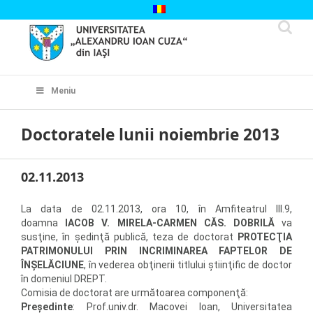
Skip
to
content
Cautare...
Meniu
Doctoratele lunii noiembrie 2013
02.11.2013
La data de 02.11.2013, ora 10, în Amfiteatrul III.9,
doamna
IACOB V. MIRELA-CARMEN CĂS. DOBRILĂ
va
susţine, în şedinţă publică, teza de doctorat
PROTECŢIA
PATRIMONULUI PRIN INCRIMINAREA FAPTELOR DE
ÎNŞELĂCIUNE
, în vederea obţinerii titlului ştiinţific de doctor
în domeniul DREPT.
Comisia de doctorat are următoarea componenţă:
Preşedinte
: Prof.univ.dr. Macovei Ioan, Universitatea