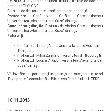
EMINESCU
, în vederea obţinerii titlului ştiinţific de doctor în
domeniul FILOLOGIE.
Comisia de doctorat are următoarea componenţă:
Preşedinte
: Conf.univ.dr. Cătălin Constantinescu,
Universitatea „Alexandru Ioan Cuza” din Iaşi;
Conducător ştiinţific
: Prof.univ.dr. Viorica Constantinescu,
Universitatea „Alexandru Ioan Cuza” din Iaşi;
Referenţi
:
Conf.univ.dr. Ilinca Ţăranu, Universitatea de Vest din
Timişoara;
Prof.univ.dr. Mihai Zamfir, Universitatea din Bucureşti;
Prof.univ.dr. Lucica Cifor, Universitatea „Alexandru Ioan
Cuza” din Iaşi;
Vă invităm să participaţi la şedinţa de susţinere a tezei.
Teza poate fi consultată la Biblioteca Facultăţii de LITERE.
16.11.2013