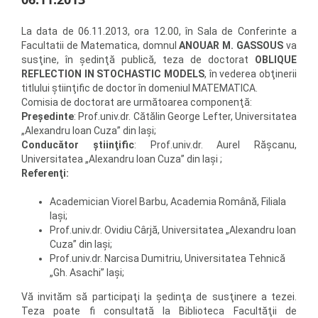
La data de 06.11.2013, ora 12.00, în Sala de Conferinte a
Facultatii de Matematica, domnul
ANOUAR M. GASSOUS
va
susţine, în şedinţă publică, teza de doctorat
OBLIQUE
REFLECTION IN STOCHASTIC MODELS
, în vederea obţinerii
titlului ştiinţific de doctor în domeniul MATEMATICA.
Comisia de doctorat are următoarea componenţă:
Preşedinte
: Prof.univ.dr. Cătălin George Lefter, Universitatea
„Alexandru Ioan Cuza” din Iaşi;
Conducător ştiinţific
: Prof.univ.dr. Aurel Răşcanu,
Universitatea „Alexandru Ioan Cuza” din Iaşi ;
Referenţi:
Academician Viorel Barbu, Academia Română, Filiala
Iaşi;
Prof.univ.dr. Ovidiu Cârjă, Universitatea „Alexandru Ioan
Cuza” din Iaşi;
Prof.univ.dr. Narcisa Dumitriu, Universitatea Tehnică
„Gh. Asachi” Iaşi;
Vă invităm să participaţi la şedinţa de susţinere a tezei.
Teza poate fi consultată la Biblioteca Facultăţii de