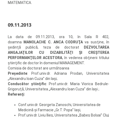
MATEMATICA.
09.11.2013
La data de 09.11.2013, ora 10, în Sala R 402,
doamna
MANOLACHE C. ANCA CODRUŢA
va susţine, în
şedinţă publică, teza de doctorat
DEZVOLTAREA
ANGAJAŢILOR CU DIZABILITĂŢI ŞI CREŞTEREA
PERFORMANŢELOR ACESTORA
, în vederea obţinerii titlului
ştiinţific de doctor în domeniul MANAGEMENT.
Comisia de doctorat are următoarea
Preşedinte
: Prof.univ.dr. Adriana Prodan, Universitatea
„Alexandru Ioan Cuza” din Iaşi;
Conducător ştiinţific
: Prof.univ.dr. Maria Viorica Bedrule-
Grigoruţă, Universitatea „Alexandru Ioan Cuza” din Iaşi ;
Referenţi
:
Conf.univ.dr. Georgeta Zanoschi, Universitatea de
Medicină şi Farmacie „Gr.T. Popa” Iaşi;
Prof.univ.dr. Liviu Ilieş, Universitatea „Babeş Bolyai” Cluj