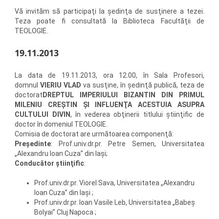
Vă invităm să participaţi la şedinţa de susţinere a tezei.
Teza poate fi consultată la Biblioteca Facultăţii de
TEOLOGIE.
19.11.2013
La data de 19.11.2013, ora 12.00, în Sala Profesori,
domnul
VIERIU VLAD
va susţine, în şedinţă publică, teza de
doctorat
DREPTUL IMPERIULUI BIZANTIN DIN PRIMUL
MILENIU CREŞTIN ŞI INFLUENŢA ACESTUIA ASUPRA
CULTULUI DIVIN
, în vederea obţinerii titlului ştiinţific de
doctor în domeniul TEOLOGIE.
Comisia de doctorat are următoarea componenţă:
Preşedinte
: Prof.univ.dr.pr. Petre Semen, Universitatea
„Alexandru Ioan Cuza” din Iaşi;
Conducător ştiinţific
:
Prof.univ.dr.pr. Viorel Sava, Universitatea „Alexandru
Ioan Cuza” din Iaşi ;
Prof.univ.dr.pr. Ioan Vasile Leb, Universitatea „Babeş
Bolyai” Cluj Napoca ;