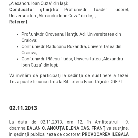
„Alexandru Ioan Cuza” din Iaşi;
Conducător ştiinţific
: Prof.univ.dr. Toader Tudorel,
Universitatea „Alexandru Ioan Cuza” din Iaşi ;
Referenţi
:
Prof.univ.dr. Oroveanu Hanţiu Adi, Universitatea din
Craiova;
Conf.univ.dr. Răducanu Ruxandra, Universitatea din
Craiova;
Conf.univ.dr. Plăeşu Tudor, Universitatea „Alexandru
Ioan Cuza” din Iaşi;
Vă invităm să participaţi la şedinţa de susţinere a tezei.
Teza poate fi consultată la Biblioteca Facultăţii de DREPT .
02.11.2013
La data de 02.11.2013, ora 12, în Amfiteatrul III.9,
doamna
BĂLAN C. ANCUŢA ELENA CĂS. FRANŢ
va susţine,
în şedinţă publică, teza de doctorat
PROVOCAREA ILEGALĂ