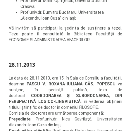
Prof.univ.dr. Marin Opriţescu, Universitatea din
Craiova;
Prof.univ.dr. Dumitru Bucătaru, Universitatea
„Alexandru Ioan Cuza” din Iaşi;
Vă invităm să participaţi la şedinţa de susţinere a tezei.
Teza poate fi consultată la Biblioteca Facultăţii de
ECONOMIE SI ADMINISTRAREA AFACERILOR .
28.11.2013
La data de 28.11.2013, ora 15, în Sala de Consiliu a facultăţii,
doamna
PASCU V. ROXANA-IULIANA CĂS. POPESCU
va
susţine, în şedinţă publică, teza de
doctorat
COORDONAREA ŞI SUBORDONAREA, DIN
PERSPECTIVĂ LOGICO-LINGVISTICĂ
, în vederea obţinerii
titlului ştiinţific de doctor în domeniul FILOSOFIE.
Comisia de doctorat are următoarea componenţă:
Preşedinte
: Prof.univ.dr. Nicu Gavriluţă, Universitatea
Alexandru Ioan Cuza din Iaşi;
Conducător ştiinţific
: Prof.univ.dr. Petru Ioan, Universitatea