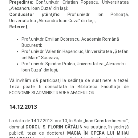
Preşedinte
: Conf.univ.dr. Criatian Popescu, Universitatea
„Alexandru Ioan Cuza” din Iaşi;
Conducător ştiinţific
: Prof.univ.dr. Ion Pohoaţă,
Universitatea „Alexandru Ioan Cuza” din Iaşi ;
Referenţi
:
Prof.univ.dr. Emilian Dobrescu, Academia Română
Bucureşti;
Prof.univ.dr. Valentin Hapenciuc, Universitatea „Ştefan
cel Mare” Suceava;
Prof.univ.dr. Spiridon Pralea, Universitatea „Alexandru
Ioan Cuza” din Iaşi;
Vă invităm să participaţi la şedinţa de susţinere a tezei.
Teza poate fi consultată la Biblioteca Facultăţii de
ECONOMIE SI ADMINISTRAREA AFACERILOR .
14.12.2013
La data de 14.12.2013, ora 10, în Sala „Ioan Constantinescu”,
domnul
DORCU S. FLORIN CĂTĂLIN
va susţine, în şedinţă
publică, teza de doctorat
MAGIA ÎN OPERA LUI MIHAI