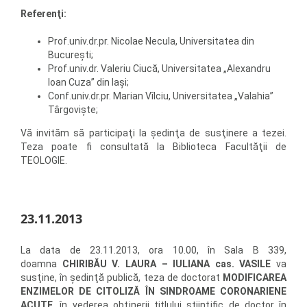
Referenţi:
Prof.univ.dr.pr. Nicolae Necula, Universitatea din
Bucureşti;
Prof.univ.dr. Valeriu Ciucă, Universitatea „Alexandru
Ioan Cuza” din Iaşi;
Conf.univ.dr.pr. Marian Vîlciu, Universitatea „Valahia”
Târgovişte;
Vă invităm să participaţi la şedinţa de susţinere a tezei.
Teza poate fi consultată la Biblioteca Facultăţii de
TEOLOGIE.
23.11.2013
La data de 23.11.2013, ora 10.00, în Sala B 339,
doamna
CHIRIBĂU V. LAURA – IULIANA cas. VASILE
va
susţine, în şedinţă publică, teza de doctorat
MODIFICAREA
ENZIMELOR DE CITOLIZĂ ÎN SINDROAME CORONARIENE
ACUTE
, în vederea obţinerii titlului ştiinţific de doctor în