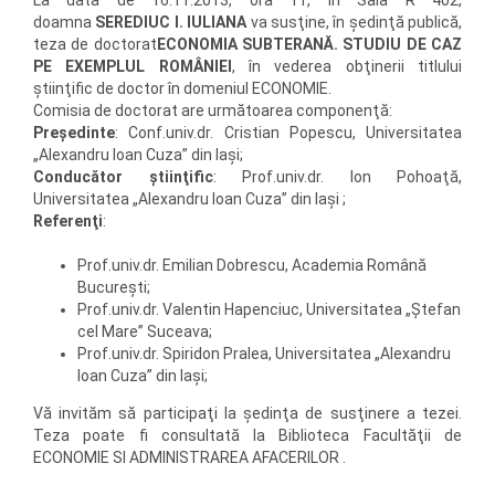
La data de 16.11.2013, ora 11, în Sala R 402,
doamna
SEREDIUC I. IULIANA
va susţine, în şedinţă publică,
teza de doctorat
ECONOMIA SUBTERANĂ. STUDIU DE CAZ
PE EXEMPLUL ROMÂNIEI
, în vederea obţinerii titlului
ştiinţific de doctor în domeniul ECONOMIE.
Comisia de doctorat are următoarea componenţă:
Preşedinte
: Conf.univ.dr. Cristian Popescu, Universitatea
„Alexandru Ioan Cuza” din Iaşi;
Conducător ştiinţific
: Prof.univ.dr. Ion Pohoaţă,
Universitatea „Alexandru Ioan Cuza” din Iaşi ;
Referenţi
:
Prof.univ.dr. Emilian Dobrescu, Academia Română
Bucureşti;
Prof.univ.dr. Valentin Hapenciuc, Universitatea „Ştefan
cel Mare” Suceava;
Prof.univ.dr. Spiridon Pralea, Universitatea „Alexandru
Ioan Cuza” din Iaşi;
Vă invităm să participaţi la şedinţa de susţinere a tezei.
Teza poate fi consultată la Biblioteca Facultăţii de
ECONOMIE SI ADMINISTRAREA AFACERILOR .