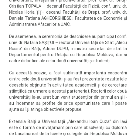
universitare, învățământ preuniversitar, prof. univ. dr. Ionuț-
Cristian TOPALĂ – decanul Facultăţii de Fizică, conf. univ. dr.
Nicolae Horia ȚIȚ– decanul Facultăţii de Drept, prof. univ. dr.
Daniela Tatiana AGHEORGHIESEI, Facultatea de Economie și
Administrarea Afacerilor a UAIC.
De asemenea, la ceremonia de deschidere au participat conf.
univ. dr. Natalia GAȘIȚOI – rectorul Universității de Stat „Alecu
Russo” din Bălți, Adrian DUPU, ministru secretar de stat la
Departamentul pentru Relația cu Republica Moldova, dar și
cadre didactice ale celor două universități și studenți.
Cu această ocazie, a fost subliniată importanța cooperării
dintre cele două universități și au fost prezentate rezultatele
deosebite obținute în activitatea academică și de cercetare
științifică ca urmare a acestui parteneriat. Rectorii celor două
universități le-au urat bun venit studenților din primul an și i-
au îndemnat să profite de orice oportunitate care îi poate
ajuta să își atingă obiectivele propuse.
Extensia Bălți a Universității „Alexandru Ioan Cuza” din Iași
este o formă de învăţământ prin care absolvenţii cu diplomă
de bacalaureat de la liceele şi colegiile din Republica Moldova