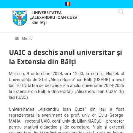
Skip
to
content
Cautare...
Meniu
UAIC a deschis anul universitar şi
la Extensia din Bălți
Miercuri, 9 octombrie 2024, ora 12.00, la centrul Nortek al
Universității de Stat „Alecu Russo” din Bălți (USARB) a avut
loc festivitatea de deschidere a anului universitar 2024-2025
la Extensia din Bălți a Universității „Alexandru Ioan Cuza” din
Iași (UAIC).
Universitatea „Alexandru Ioan Cuza” din Iași a fost
reprezentată la eveniment de prof. univ. dr. Liviu–George
MAHA – rectorul UAIC, conf. univ. dr. Lilian NIACȘU – prorector
pentru stațiuni didactice și de cercetare, filiale și extensii