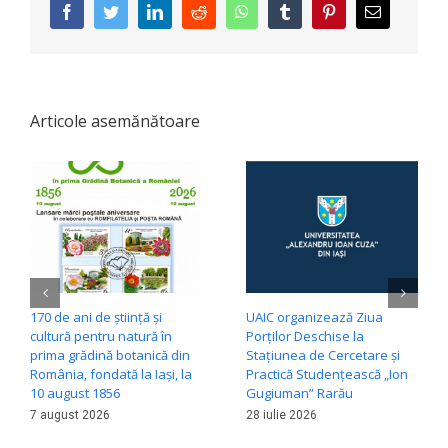
facebook
twitter
linkedin
reddit
whatsapp
tumblr
pinterest
E-
mail:
Articole asemănătoare
170 de ani de știință și
UAIC organizează Ziua
cultură pentru natură în
Porților Deschise la
prima grădină botanică din
Stațiunea de Cercetare și
România, fondată la Iași, la
Practică Studențească „Ion
10 august 1856
Gugiuman” Rarău
7 august 2026
28 iulie 2026