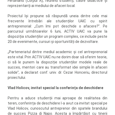
Ferdinand (Corpul A), reunind studenți, cadre didactice și
reprezentanți ai mediului de afaceri local.
Proiectul își propune să răspundă uneia dintre cele mai
frecvente întrebări ale studenților UAIC cu spirit
antreprenorial: „Cum îmi pot deschide o afacere?”. Pe
parcursul următoarelor 6 luni, ACTIV UAIC va pune la
dispoziția studenților un program complex, ce include peste
20 de evenimente, cursuri și oportunități de dezvoltare.
„Parteneriatul dintre mediul academic și cel antreprenorial
este vital. Prin ACTIV UAIC nu ne dorim doar să oferim teorie,
ci să le punem la dispoziție studenților modele reale de
succes, mentori care au transformat idei simple în afaceri
solide”, a declarat conf. univ. dr. Cezar Honceriu, directorul
proiectului.
Vlad Holicov, invitat special la conferința de deschidere
Pentru a aduce studenții mai aproape de realitatea din
teren, conferința de deschidere l-a avut ca invitat special pe
Vlad Holicov, cunoscutul antreprenor din spatele brandului
de succes Pizza di Napo. Acesta a împărtășit cu tinerii