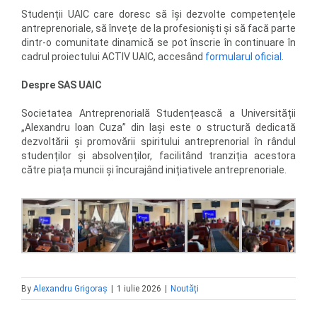
Studenții UAIC care doresc să își dezvolte competențele
antreprenoriale, să învețe de la profesioniști și să facă parte
dintr-o comunitate dinamică se pot înscrie în continuare în
cadrul proiectului ACTIV UAIC, accesând
formularul oficial
.
Despre SAS UAIC
Societatea Antreprenorială Studențească a Universității
„Alexandru Ioan Cuza” din Iași este o structură dedicată
dezvoltării și promovării spiritului antreprenorial în rândul
studenților și absolvenților, facilitând tranziția acestora
către piața muncii și încurajând inițiativele antreprenoriale.
By
Alexandru Grigoraș
|
1 iulie 2026
|
Noutăți