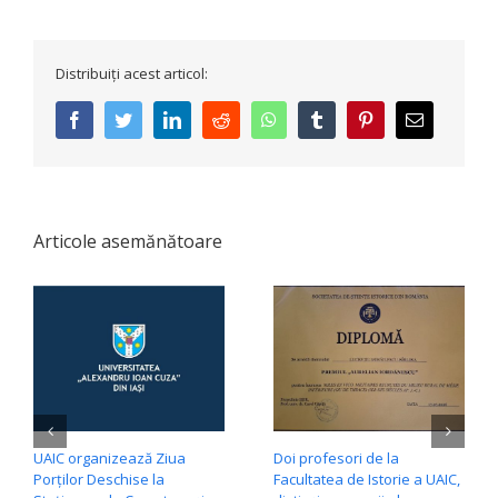
Distribuiți acest articol:
facebook
twitter
linkedin
reddit
whatsapp
tumblr
pinterest
E-
mail:
Articole asemănătoare
UAIC organizează Ziua
Doi profesori de la
Porților Deschise la
Facultatea de Istorie a UAIC,