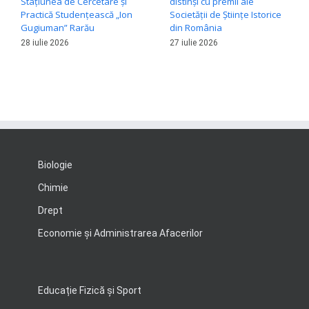
Stațiunea de Cercetare și
distinși cu premii ale
Practică Studențească „Ion
Societății de Științe Istorice
Gugiuman” Rarău
din România
28 iulie 2026
27 iulie 2026
Biologie
Chimie
Drept
Economie şi Administrarea Afacerilor
Educație Fizică și Sport