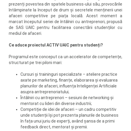
prezenți povestea din spatele business-ului său, provocările
întâmpinate la început de drum și secretele menținerii unei
afaceri competitive pe piața locală. Acest moment a
marcat începutul seriei de întâlniri cu antreprenori, propusă
de SAS UAIC pentru facilitarea conectării studenților cu
mediul de afaceri.
Ce aduce proiectul ACTIV UAIC pentru studenți?
Programul este conceput ca un accelerator de competențe,
structurat pe trei piloni mari:
Cursuri și traininguri specializate – ateliere practice
axate pe marketing, finanțe, elaborarea și evaluarea
planurilor de afaceri, influența Inteligenței Artificiale
asupra antreprenoriatului;
Întâlniri cu antreprenori – sesiuni de networking și
mentorat cu lideri din diverse industrii;
Competiție de idei de afaceri – un cadru competitiv
unde studenții își pot prezenta planurile de business
în fața unui juriu de experți, având șansa de a primi
feedback direct, mentorat și premii.