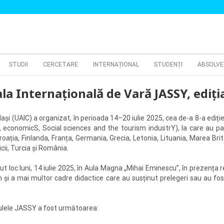
STUDII
CERCETARE
INTERNAȚIONAL
STUDENȚI
ABSOLVE
la Internațională de Vară JASSY, ediția
ași (UAIC) a organizat, în perioada 14–20 iulie 2025, cea de-a 8-a ediți
economicS, Social sciences and the tourism industrY), la care au part
roația, Finlanda, Franța, Germania, Grecia, Letonia, Lituania, Marea Brit
cii, Turcia și România.
t loc luni, 14 iulie 2025, în Aula Magna „Mihai Eminescu”, în prezența rec
 a mai multor cadre didactice care au susținut prelegeri sau au fost 
dulele JASSY a fost următoarea: