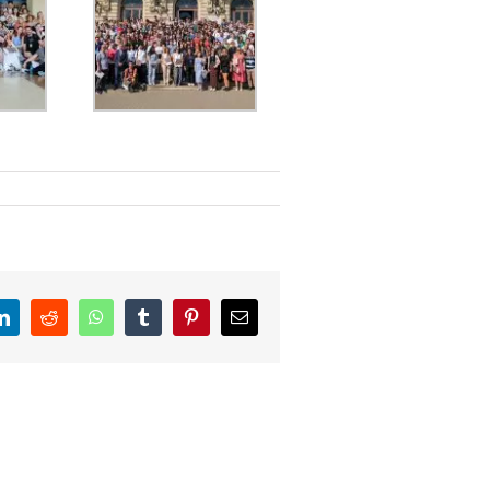
r
linkedin
reddit
whatsapp
tumblr
pinterest
E-
mail: