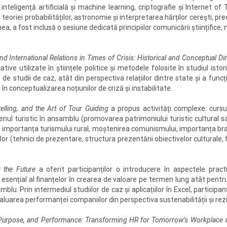
 inteligență artificială și machine learning, criptografie și Internet 
le teoriei probabilităților, astronomie și interpretarea hărților cerești, 
a, a fost inclusă o sesiune dedicată principiilor comunicării științifice,
 and International Relations in Times of Crisis: Historical and Conceptual 
tive utilizate în științele politice și metodele folosite în studiul is
 studii de caz, atât din perspectiva relațiilor dintre state și a funcțio
 în conceptualizarea noțiunilor de criză și instabilitate.
telling, and the Art of Tour Guiding
a propus activități complexe: cursur
ul turistic în ansamblu (promovarea patrimoniului turistic cultural sau
l, importanța turismului rural, moștenirea comunismului, importanța brand
r (tehnici de prezentare, structura prezentării obiectivelor culturale,
 the Future
a oferit participanților o introducere în aspectele practic
 esențial al finanțelor în crearea de valoare pe termen lung atât pentru
mblu. Prin intermediul studiilor de caz și aplicațiilor în Excel, partici
luarea performanței companiilor din perspectiva sustenabilității și rezil
Purpose, and Performance: Transforming HR for Tomorrow’s Workplace
a