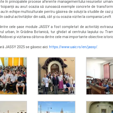
nite în principalele procese aferente managementului resurselor umane
articipanții au avut ocazia să cunoască exemple concrete de transforma
sau în echipe multiculturale pentru găsirea de soluții la studiile de caz pr
 cadrul activităților din sală, cât și cu ocazia vizitei la compania Levi9.
intre cele șase module JASSY a fost completat de activități extracuric
trul urban, în Grădina Botanică, tur ghidat al centrului Iașiului cu Tr
Moldovei și vizitarea câtorva dintre cele mai importante obiective istoric
ară JASSY 2025 se găsesc aici:
https://www.uaic.ro/en/jassy/
.