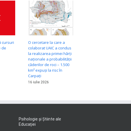
 cursuri
O cercetare la care a
e de
colaborat UAIC a condus
la realizarea primei hărți
naționale a probabilității
căderilor de roci – 1.500
km² expuși la risc în
Carpați
16 iulie 2026
Psihologie şi Ştiinte ale
Educaţiei