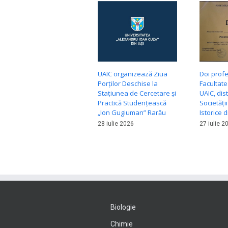
UAIC organizează Ziua
Doi profe
Porților Deschise la
Facultate
Stațiunea de Cercetare și
UAIC, dist
Practică Studențească
Societății
„Ion Gugiuman” Rarău
Istorice 
28 iulie 2026
27 iulie 2
Biologie
Chimie