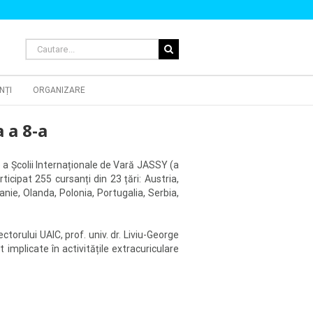
Cautare...
NȚI
ORGANIZARE
 a 8-a
e a Școlii Internaționale de Vară JASSY (a
icipat 255 cursanți din 23 țări: Austria,
anie, Olanda, Polonia, Portugalia, Serbia,
torului UAIC, prof. univ. dr. Liviu-George
implicate în activitățile extracuriculare