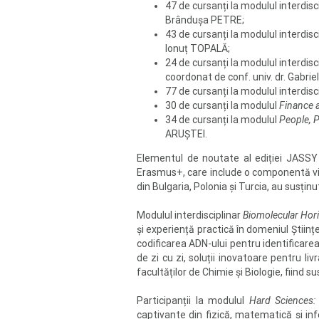
47 de cursanți la modulul interdisc
Brândușa PETRE;
43 de cursanți la modulul interdisc
Ionuț TOPALĂ;
24 de cursanți la modulul interdisc
coordonat de conf. univ. dr. Gabri
77 de cursanți la modulul interdisc
30 de cursanți la modulul
Finance a
34 de cursanți la modulul
People, 
ARUȘTEI.
Elementul de noutate al ediției JASSY
Erasmus+, care include o componentă virt
din Bulgaria, Polonia și Turcia, au susțin
Modulul interdisciplinar
Biomolecular Hori
și experiență practică în domeniul Științ
codificarea ADN-ului pentru identificarea 
de zi cu zi, soluții inovatoare pentru li
facultăților de Chimie și Biologie, fiind 
Participanții la modulul
Hard Sciences:
captivante din fizică, matematică și inf