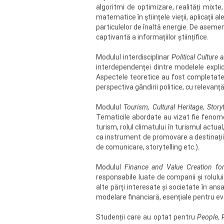
algoritmi de optimizare, realități mixte,
matematice în științele vieții, aplicații a
particulelor de înaltă energie. De asemene
captivantă a informațiilor științifice.
Modulul interdisciplinar
Political Culture
interdependenței dintre modelele explica
Aspectele teoretice au fost completate de
perspectiva gândirii politice, cu relevanță
Modulul
Tourism, Cultural Heritage, Story
Tematicile abordate au vizat fie fenomen
turism, rolul climatului în turismul actua
ca instrument de promovare a destinațiilo
de comunicare, storytelling etc.).
Modulul
Finance and Value Creation for
responsabile luate de companii și rolului
alte părți interesate și societate în ansa
modelare financiară, esențiale pentru eva
Studenții care au optat pentru
People, 