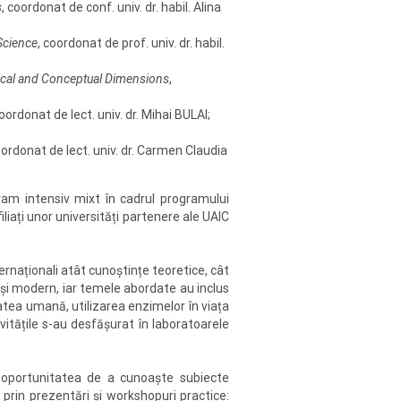
s
, coordonat de conf. univ. dr. habil. Alina
Science
, coordonat de prof. univ. dr. habil.
torical and Conceptual Dimensions
,
coordonat de lect. univ. dr. Mihai BULAI;
oordonat de lect. univ. dr. Carmen Claudia
am intensiv mixt în cadrul programului
iați unor universități partenere ale UAIC
ternaționali atât cunoștințe teoretice, cât
t și modern, iar temele abordate au inclus
ătatea umană, utilizarea enzimelor în viața
ivitățile s-au desfășurat în laboratoarele
oportunitatea de a cunoaște subiecte
 prin prezentări și workshopuri practice: