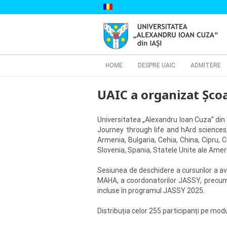
Skip
to
content
Cautare...
HOME
DESPRE UAIC
ADMITERE
UAIC a organizat Școa
Universitatea „Alexandru Ioan Cuza” din I
Journey through life and hArd sciences, 
Armenia, Bulgaria, Cehia, China, Cipru, C
Slovenia, Spania, Statele Unite ale Ameri
Sesiunea de deschidere a cursurilor a avu
MAHA, a coordonatorilor JASSY, precum și
incluse în programul JASSY 2025.
Distribuția celor 255 participanți pe mo