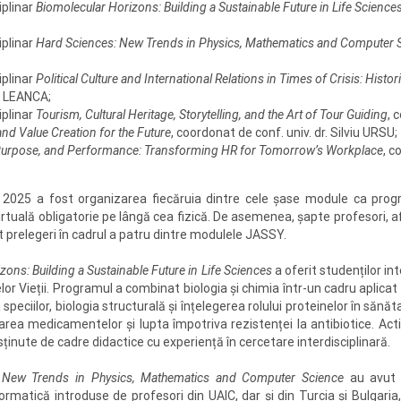
iplinar
Biomolecular Horizons: Building a Sustainable Future in Life Science
iplinar
Hard Sciences: New Trends in Physics, Mathematics and Computer 
iplinar
Political Culture and International Relations in Times of Crisis: His
el LEANCA;
iplinar
Tourism, Cultural Heritage, Storytelling, and the Art of Tour Guiding
, 
nd Value Creation for the Future
, coordonat de conf. univ. dr. Silviu URSU;
Purpose, and Performance: Transforming HR for Tomorrow’s Workplace
, c
 2025 a fost organizarea fiecăruia dintre cele șase module ca progr
uală obligatorie pe lângă cea fizică. De asemenea, șapte profesori, afil
ut prelegeri în cadrul a patru dintre modulele JASSY.
zons: Building a Sustainable Future in Life Sciences
a oferit studenților in
elor Vieții. Programul a combinat biologia și chimia într-un cadru aplica
speciilor, biologia structurală şi înțelegerea rolului proteinelor în săn
vrarea medicamentelor și lupta împotriva rezistenței la antibiotice. Act
susținute de cadre didactice cu experiență în cercetare interdisciplinară.
 New Trends in Physics, Mathematics and Computer Science
au avut 
ormatică introduse de profesori din UAIC, dar și din Turcia și Bulgaria,