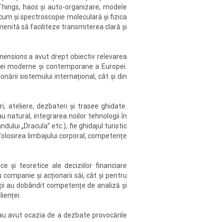
of Things, haos și auto-organizare, modele
precum și spectroscopie moleculară și fizica
 menită să faciliteze transmiterea clară și
Dimensions
a avut drept obiectiv relevarea
toriei moderne și contemporane a Europei.
nării sistemului internațional, cât și din
i, ateliere, dezbateri și trasee ghidate.
 natural, integrarea noilor tehnologii în
ului „Dracula” etc.), fie ghidajul turistic
 folosirea limbajului corporal, competențe
e și teoretice ale deciziilor financiare
 companie și acționarii săi, cât și pentru
panții au dobândit competențe de analiză și
ienței.
u avut ocazia de a dezbate provocările