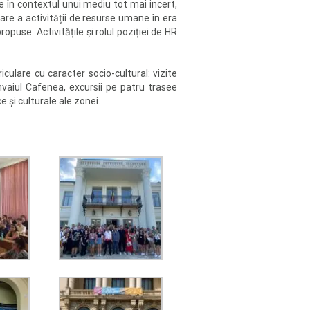
 în contextul unui mediu tot mai incert,
re a activității de resurse umane în era
opuse. Activitățile și rolul poziției de HR
ulare cu caracter socio-cultural: vizite
amvaiul Cafenea, excursii pe patru trasee
e și culturale ale zonei.