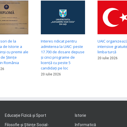
sori de la
Interes ridicat pentru
UAIC organizează
a de Istorie a
admiterea la UAIC: peste
intensive gratuit
inși cu premii ale
17.700 de dosare depuse
limba turcă
 de Științe
și cinci programe de
20 iulie 2026
din România
licență cu peste 5
candidați pe loc
026
20 iulie 2026
Educație Fizică și Sport
Istorie
Filosofie şi Ştiinţe Social-
Informatică