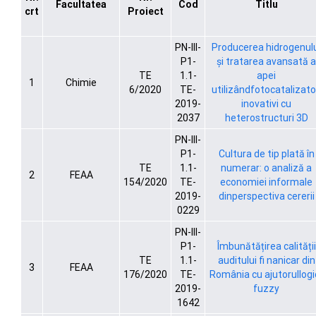
Facultatea
Cod
Titlu
crt
Proiect
PN-III-
Producerea hidrogenul
P1-
și tratarea avansată a
TE
1.1-
apei
1
Chimie
6/2020
TE-
utilizândfotocatalizato
2019-
inovativi cu
2037
heterostructuri 3D
PN-III-
P1-
Cultura de tip plată în
TE
1.1-
numerar: o analiză a
2
FEAA
154/2020
TE-
economiei informale
2019-
dinperspectiva cererii
0229
PN-III-
P1-
Îmbunătățirea calității
TE
1.1-
auditului fi nanicar din
3
FEAA
176/2020
TE-
România cu ajutorullogic
2019-
fuzzy
1642