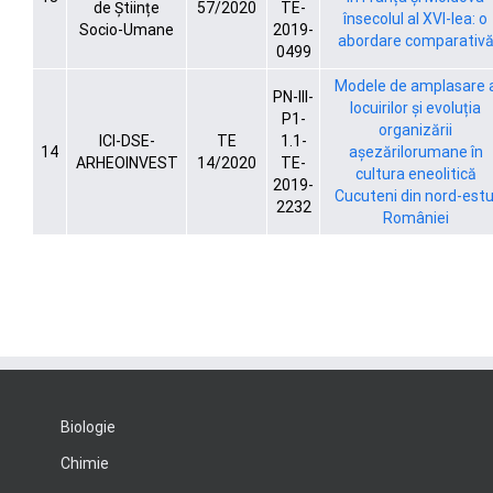
de Științe
57/2020
TE-
însecolul al XVI-lea: o
Socio-Umane
2019-
abordare comparativ
0499
Modele de amplasare 
PN-III-
locuirilor și evoluția
P1-
organizării
ICI-DSE-
TE
1.1-
14
așezărilorumane în
ARHEOINVEST
14/2020
TE-
cultura eneolitică
2019-
Cucuteni din nord-estu
2232
României
Biologie
Chimie