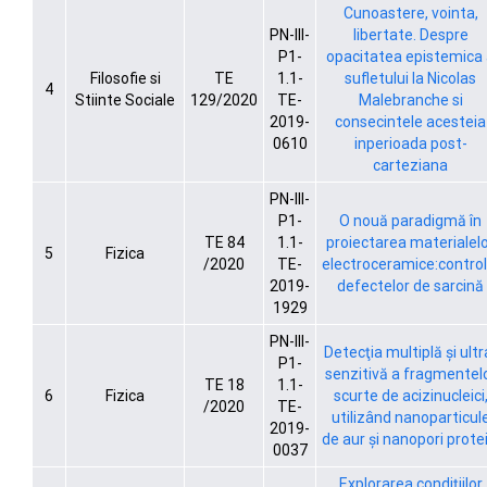
Cunoastere, vointa,
PN-III-
libertate. Despre
P1-
opacitatea epistemica
Filosofie si
TE
1.1-
sufletului la Nicolas
4
Stiinte Sociale
129/2020
TE-
Malebranche si
2019-
consecintele acesteia
0610
inperioada post-
carteziana
PN-III-
P1-
O nouă paradigmă în
TE 84
1.1-
proiectarea materialel
5
Fizica
/2020
TE-
electroceramice:control
2019-
defectelor de sarcină
1929
PN-III-
Detecţia multiplă şi ultr
P1-
senzitivă a fragmentel
TE 18
1.1-
6
Fizica
scurte de acizinucleici
/2020
TE-
utilizând nanoparticul
2019-
de aur şi nanopori protei
0037
Explorarea condițiilor