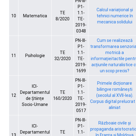
PN-III-
P1-
Calcul variațional și
TE
1.1-
10
Matematica
tehnici numerice în
8/2020
TE-
mecanica solidului
2019-
0348
PN-III-
Cum se realizează
P1-
transformarea senzoria
TE
1.1-
motrică a
11
Psihologie
32/2020
TE-
informațieitactile pent
2019-
acțiunile naturalistice 
1699
un scop precis?
PN-III-
Primele dicționare
ICI-
P1-
bilingve românești
Departamentul
TE
1.1-
12
(secolul al XVII-lea).
de Științe
160/2020
TE-
Corpus digital prelucrat 
Socio-Umane
2019-
aliniat
0517
PN-III-
Războaie civile și
ICI-
P1-
propaganda aristocrati
Departamentul
TE
1.1-
13
în Franța și Moldova