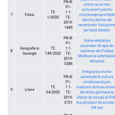
PN-III-
critice ca un nou
P1-
instrument pentru
TE
1.1-
7
Fizica
creștereaproprietățile
1/2020
TE-
electrocalorice ale
2019-
ceramicelor fără plum
1689
pe bază debariu
PN-III-
Vulnerabilitatea
P1-
resurselor de apă din
Geografie si
TE
1.1-
8
subteran din Podișul
Geologie
149/2020
TE-
Moldovei la schimbăril
2019-
climatice
0286
Integrarea istoriei
PN-III-
universale în cultura
P1-
românească prin
TE
1.1-
traduceri detexte istori
9
Litere
54/2020
TE-
din limba germană la
2019-
sfârşit de secolul al XVII
0721
lea şiînceput de secolul 
XIX-lea