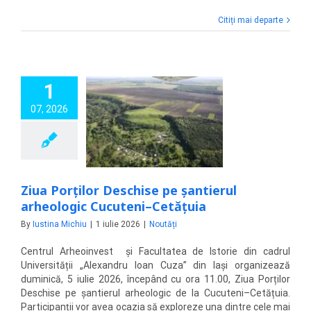
Citiți mai departe
1
07, 2026
ților Deschise pe
erul arheologic
teni–Cetățuia
Noutăți
Ziua Porților Deschise pe șantierul
arheologic Cucuteni–Cetățuia
By
Iustina Michiu
|
1 iulie 2026
|
Noutăți
Centrul Arheoinvest și Facultatea de Istorie din cadrul
Universității „Alexandru Ioan Cuza” din Iași organizează
duminică, 5 iulie 2026, începând cu ora 11.00, Ziua Porților
Deschise pe șantierul arheologic de la Cucuteni–Cetățuia.
Participanții vor avea ocazia să exploreze una dintre cele mai