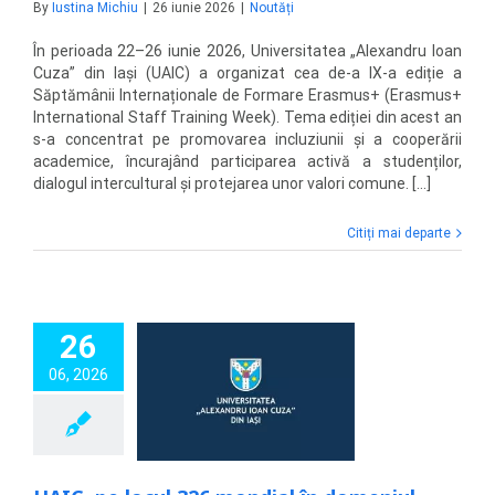
By
Iustina Michiu
|
26 iunie 2026
|
Noutăți
În perioada 22–26 iunie 2026, Universitatea „Alexandru Ioan
Cuza” din Iași (UAIC) a organizat cea de-a IX-a ediție a
Săptămânii Internaționale de Formare Erasmus+ (Erasmus+
International Staff Training Week). Tema ediției din acest an
s-a concentrat pe promovarea incluziunii şi a cooperării
academice, încurajând participarea activă a studenților,
dialogul intercultural și protejarea unor valori comune. [...]
Citiți mai departe
26
 locul 326 mondial
06, 2026
eniul Fizică în
entul U.S. News
obal Universities
2026–2027
Noutăți