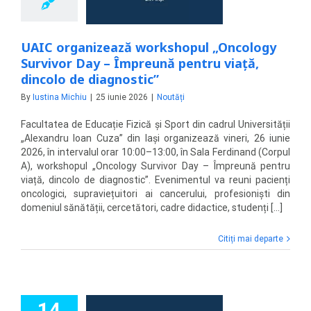
viață, dincolo de
iagnostic”
Noutăți
UAIC organizează workshopul „Oncology
Survivor Day – Împreună pentru viață,
dincolo de diagnostic”
By
Iustina Michiu
|
25 iunie 2026
|
Noutăți
Facultatea de Educație Fizică și Sport din cadrul Universității
„Alexandru Ioan Cuza” din Iași organizează vineri, 26 iunie
2026, în intervalul orar 10:00–13:00, în Sala Ferdinand (Corpul
A), workshopul „Oncology Survivor Day – Împreună pentru
viață, dincolo de diagnostic”. Evenimentul va reuni pacienți
oncologici, supraviețuitori ai cancerului, profesioniști din
domeniul sănătății, cercetători, cadre didactice, studenți [...]
Citiți mai departe
14