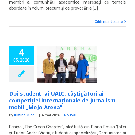
membri ai comunității academice interesați de temele
abordate în volum, precum și de provocările [...]
Citiți mai departe
4
udenți ai UAIC,
05, 2026
ori ai competiției
rnaționale de
ism mobil „MoJo
Arena”
Noutăți
Doi studenți ai UAIC, câștigători ai
competiției internaționale de jurnalism
mobil „MoJo Arena”
By
Iustina Michiu
|
4 mai 2026
|
Noutăți
Echipa „The Green Chapter”, alcătuită din Diana-Emilia Țofei
și Tudor-Andrei Vieriu, studenți ai specializării „Comunicare și