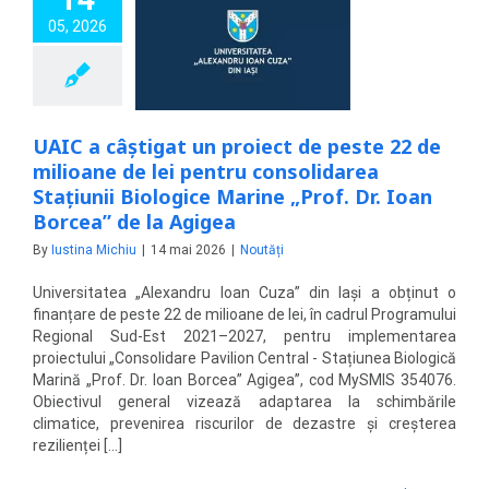
âștigat un proiect
e 22 de milioane
05, 2026
 lei pentru
idarea Stațiunii
 Marine „Prof. Dr.
cea” de la Agigea
Noutăți
UAIC a câștigat un proiect de peste 22 de
milioane de lei pentru consolidarea
Stațiunii Biologice Marine „Prof. Dr. Ioan
Borcea” de la Agigea
By
Iustina Michiu
|
14 mai 2026
|
Noutăți
Universitatea „Alexandru Ioan Cuza” din Iași a obținut o
finanțare de peste 22 de milioane de lei, în cadrul Programului
Regional Sud-Est 2021–2027, pentru implementarea
proiectului „Consolidare Pavilion Central - Stațiunea Biologică
Marină „Prof. Dr. Ioan Borcea” Agigea”, cod MySMIS 354076.
Obiectivul general vizează adaptarea la schimbările
climatice, prevenirea riscurilor de dezastre și creșterea
rezilienței [...]