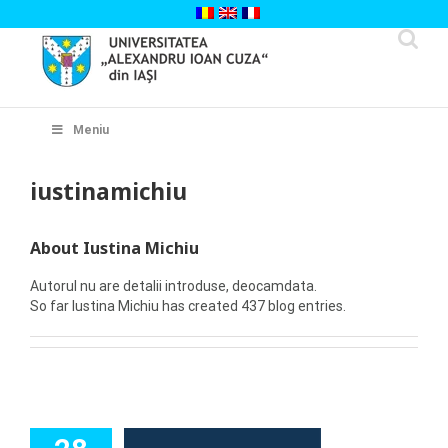
Skip
to
content
Cautare...
Meniu
iustinamichiu
About Iustina Michiu
Autorul nu are detalii introduse, deocamdata.
So far Iustina Michiu has created 437 blog entries.