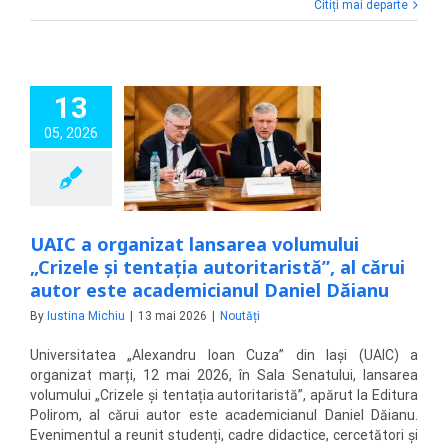
Citiți mai departe
13
C a organizat
rea volumului
05, 2026
ele și tentația
aristă”, al cărui
te academicianul
niel Dăianu
Noutăți
UAIC a organizat lansarea volumului
„Crizele și tentația autoritaristă”, al cărui
autor este academicianul Daniel Dăianu
By
Iustina Michiu
|
13 mai 2026
|
Noutăți
Universitatea „Alexandru Ioan Cuza” din Iași (UAIC) a
organizat marți, 12 mai 2026, în Sala Senatului, lansarea
volumului „Crizele și tentația autoritaristă”, apărut la Editura
Polirom, al cărui autor este academicianul Daniel Dăianu.
Evenimentul a reunit studenți, cadre didactice, cercetători și