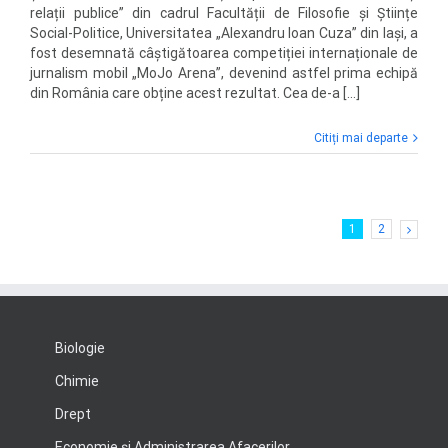
relații publice” din cadrul Facultății de Filosofie și Științe
Social-Politice, Universitatea „Alexandru Ioan Cuza” din Iași, a
fost desemnată câștigătoarea competiției internaționale de
jurnalism mobil „MoJo Arena”, devenind astfel prima echipă
din România care obține acest rezultat. Cea de-a [...]
Citiți mai departe
1
2
Biologie
Chimie
Drept
Economie şi Administrarea Afacerilor