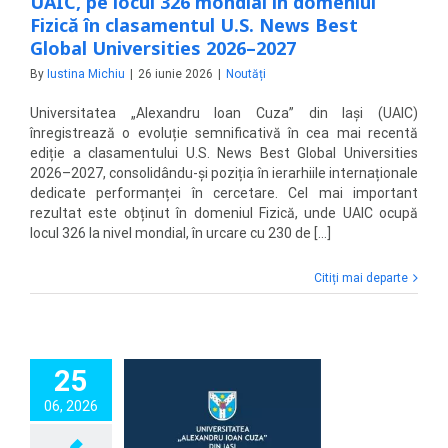
UAIC, pe locul 326 mondial în domeniul
Fizică în clasamentul U.S. News Best
Global Universities 2026–2027
By
Iustina Michiu
|
26 iunie 2026
|
Noutăți
Universitatea „Alexandru Ioan Cuza” din Iași (UAIC)
înregistrează o evoluție semnificativă în cea mai recentă
ediție a clasamentului U.S. News Best Global Universities
2026–2027, consolidându-și poziția în ierarhiile internaționale
dedicate performanței în cercetare. Cel mai important
rezultat este obținut în domeniul Fizică, unde UAIC ocupă
locul 326 la nivel mondial, în urcare cu 230 de [...]
Citiți mai departe
25
 organizează
06, 2026
opul „Oncology
r Day – Împreună