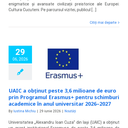
enigmatice și avansate civilizații preistorice ale Europei:
Cultura Cucuteni. Pe parcursul vizitei, publicul [...]
Citiți mai departe
29
obținut peste 3,6
ne de euro prin
06, 2026
amul Erasmus+
ru schimburi
emice în anul
sitar 2026–2027
Noutăți
UAIC a obținut peste 3,6 milioane de euro
prin Programul Erasmus+ pentru schimburi
academice în anul universitar 2026–2027
By
Iustina Michiu
|
29 iunie 2026
|
Noutăți
Universitatea „Alexandru Ioan Cuza” din Iași (UAIC) a obținut