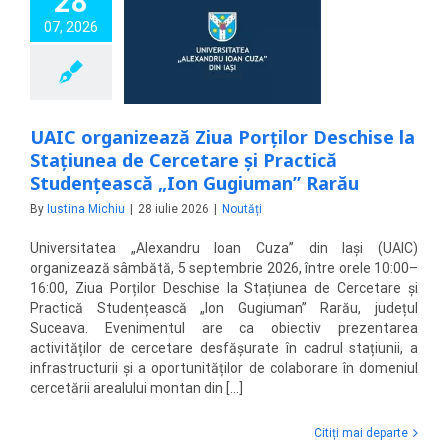
28
rganizează Ziua
07, 2026
lor Deschise la
a de Cercetare și
că Studențească
ugiuman” Rarău
Noutăți
UAIC organizează Ziua Porților Deschise la
Stațiunea de Cercetare și Practică
Studențească „Ion Gugiuman” Rarău
By
Iustina Michiu
|
28 iulie 2026
|
Noutăți
Universitatea „Alexandru Ioan Cuza” din Iași (UAIC)
organizează sâmbătă, 5 septembrie 2026, între orele 10:00–
16:00, Ziua Porților Deschise la Stațiunea de Cercetare și
Practică Studențească „Ion Gugiuman” Rarău, județul
Suceava. Evenimentul are ca obiectiv prezentarea
activităților de cercetare desfășurate în cadrul stațiunii, a
infrastructurii și a oportunităților de colaborare în domeniul
cercetării arealului montan din [...]
Citiți mai departe