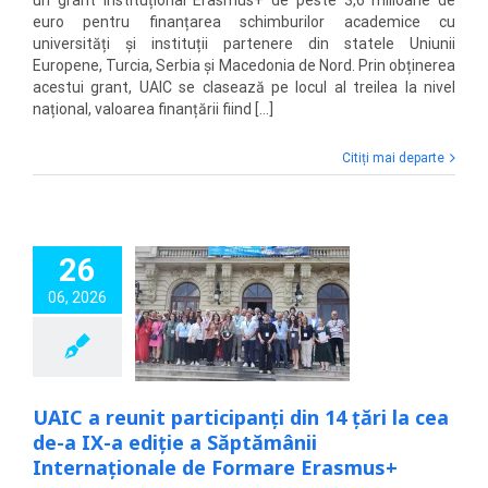
un grant instituțional Erasmus+ de peste 3,6 milioane de
euro pentru finanțarea schimburilor academice cu
universități și instituții partenere din statele Uniunii
Europene, Turcia, Serbia și Macedonia de Nord. Prin obținerea
acestui grant, UAIC se clasează pe locul al treilea la nivel
național, valoarea finanțării fiind [...]
Citiți mai departe
26
eunit participanți
06, 2026
ri la cea de-a IX-a
e a Săptămânii
rnaționale de
are Erasmus+
Noutăți
UAIC a reunit participanți din 14 țări la cea
de-a IX-a ediție a Săptămânii
Internaționale de Formare Erasmus+