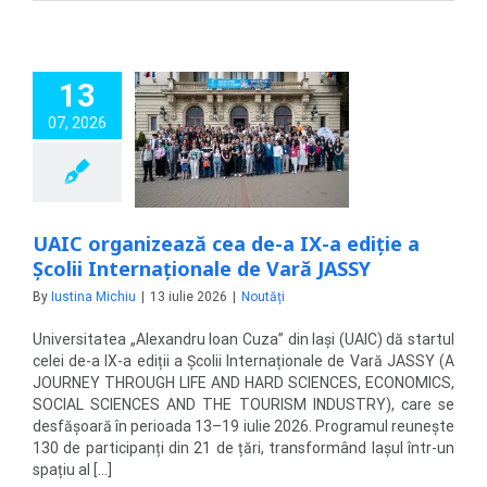
13
anizează cea de-
07, 2026
 ediție a Școlii
aționale de Vară
JASSY
Noutăți
UAIC organizează cea de-a IX-a ediție a
Școlii Internaționale de Vară JASSY
By
Iustina Michiu
|
13 iulie 2026
|
Noutăți
Universitatea „Alexandru Ioan Cuza” din Iași (UAIC) dă startul
celei de-a IX-a ediții a Școlii Internaționale de Vară JASSY (A
JOURNEY THROUGH LIFE AND HARD SCIENCES, ECONOMICS,
SOCIAL SCIENCES AND THE TOURISM INDUSTRY), care se
desfășoară în perioada 13–19 iulie 2026. Programul reunește
130 de participanți din 21 de țări, transformând Iașul într-un
spațiu al [...]