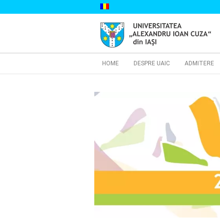
Skip
to
content
Cautare...
HOME
DESPRE UAIC
ADMITERE