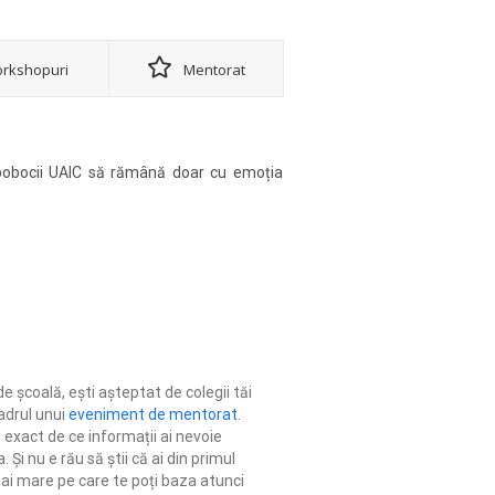
rkshopuri
Mentorat
 bobocii UAIC să rămână doar cu emoția
de școală, ești așteptat de colegii tăi
adrul unui
eveniment de mentorat
.
u exact de ce informații ai nevoie
 Și nu e rău să știi că ai din primul
i mare pe care te poți baza atunci