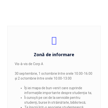
Zonă de informare
Vis-à-vis de Corp A
30 septembrie, 1 octombrie între orele 10.00-16.00
și 2 octombrie între orele 10.00-13.00
Îți iei mapa de bun-venit care cuprinde
informațiile importante despre studenția ta;
Îi cunoști pe cei de la serviciile pentru
studenți, burse în străinătate, bibliotecă;
Te înscrii într-o asociație studențească;