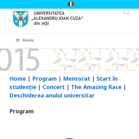
Skip
to
content
Cautare...
Meniu
Home
|
Program
|
Mentorat
|
Start în
studenție
|
Concert
|
The Amazing Race
|
Deschiderea anului universitar
Program