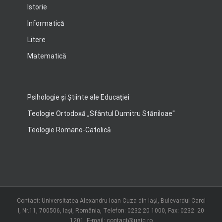
Istorie
Informatică
Litere
Matematică
Psihologie şi Ştiinte ale Educaţiei
Teologie Ortodoxă „Sfântul Dumitru Stăniloae"
Teologie Romano-Catolică
Contact: Universitatea Alexandru Ioan Cuza din Iași, Bulevardul Carol
I, Nr.11, 700506, Iaşi, România, Telefon: 0232 20 1000, Fax: 0232. 20
1201, E-mail: contact@uaic.ro