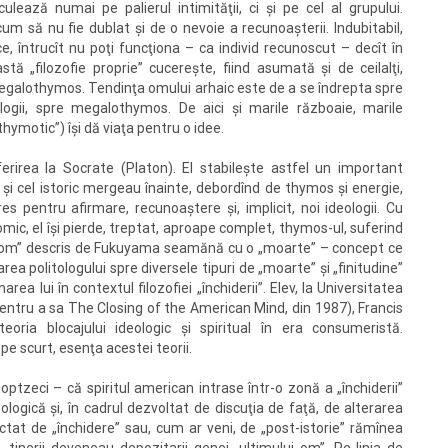
lează numai pe palierul intimităţii, ci şi pe cel al grupului.
cum să nu fie dublat şi de o nevoie a recunoaşterii. Indubitabil,
, întrucît nu poţi funcţiona – ca individ recunoscut – decît în
astă „filozofie proprie” cucereşte, fiind asumată şi de ceilalţi,
alothymos. Tendinţa omului arhaic este de a se îndrepta spre
ogii, spre megalothymos. De aici şi marile războaie, marile
thymotic”) îşi dă viaţa pentru o idee.
rirea la Socrate (Platon). El stabileşte astfel un important
 şi cel istoric mergeau înainte, debordînd de thymos şi energie,
s pentru afirmare, recunoaştere şi, implicit, noi ideologii. Cu
mic, el îşi pierde, treptat, aproape complet, thymos-ul, suferind
lui om” descris de Fukuyama seamănă cu o „moarte” – concept ce
a politologului spre diversele tipuri de „moarte” şi „finitudine”
rea lui în contextul filozofiei „închiderii”. Elev, la Universitatea
 pentru a sa The Closing of the American Mind, din 1987), Francis
eoria blocajului ideologic şi spiritual în era consumeristă.
 pe scurt, esenţa acestei teorii.
ptzeci – că spiritul american intrase într-o zonă a „închiderii”
deologică şi, în cadrul dezvoltat de discuţia de faţă, de alterarea
tat de „închidere” sau, cum ar veni, de „post-istorie” rămînea