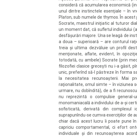
consideră că acumularea economică (inevi
unul dintre instinctele esenţiale – în v
Platon, sub numele de thymos. În acest p
Socrate, maestrul iniţiatic al tuturor dia
un moment dat, că sufletul individului (
desfăşurări majore. Una se leagă de insti
a doua – superioară – are conturul raţion
treia şi ultima dezvăluie un profil dest
menţionate, aflate, evident, în opoziţie
totodată, cu ambele) Socrate (prin medi
filozofiei clasice greceşti nu i-a găsit,
unic, preferînd să-l păstreze în forma s
la necesitatea recunoaşterii. Mai prec
raţionalitate, omul simte – în viziunea s
urmare, nu dobîndită), de a fi recunoscut
nu reprezintă o compulsie general-um
monomaniacală a individului de a-şi cert
sofisticată, derivată din complexul id
suprapunîndu-se cumva exerciţiilor de au
chiar dacă acest lucru îi poate pune în 
capriciu comportamental, ci efort ontol
individuale şi din recunoaşterea acor