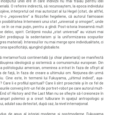
i, începutul unei ere în care indivizii nu mai trăiau pentru idei
ială. O referire indirectă, să recunoaştem, la epoca individului
jève, interpretul cel mai autorizat al lui Hegel (citat, de altfel,
r-o „repovestire” a filozofiei hegeliene, că autorul faimoasei
n posibilitatea întemeierii unui stat „universal şi omogen”, unde
in ce în ce mai puţin, pentru a gîndi. Post-istoria înseamnă mult
e deloc, spirit. Cetăţenii noului „stat universal” au viziuni mai
înt predispuşi la sedentarism şi la uniformizarea scopurilor
gres material). Interesul lor nu mai merge spre individualitate, ci
zona specificităţii, ajungînd globaliste.
ă metamorfoză continentală (şi chiar planetară) se manifestă
ăbuşirea ideologică şi sistemică a comunismului european. Din
politologului american, omenirea a intrat în faza de sfîrşit al
ia de faţă, în faza de creare a ultimului om. Noţiunea din urmă
. Cine este, în termenii lui Fukuyama, „ultimul individ”, aşa-
are îi e profilul spiritual? Care îi sînt proiectele şi în ce fel de
surile converg într-un fel de portret-robot pe care autorul mult-
e End of History and the Last Man nu se sfieşte să-l creioneze în
anşat polemici şi a creat tulburare în spaţiul antropologic şi
ui, adulat sau detestat, după caz, la nivel internaţional.
rodus de apus al istoriei moderne şi postmoderne. Fukuyama