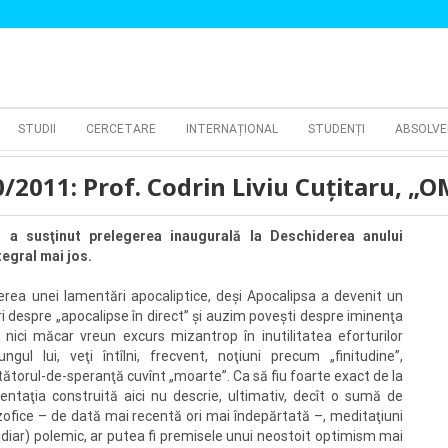
STUDII
CERCETARE
INTERNAȚIONAL
STUDENȚI
ABSOLVE
0/2011: Prof. Codrin Liviu Cuţitaru, 
ru a susţinut prelegerea inaugurală la Deschiderea anului
tegral mai jos.
ea unei lamentări apocaliptice, deşi Apocalipsa a devenit un
ri despre „apocalipse în direct” şi auzim poveşti despre iminenţa
 nici măcar vreun excurs mizantrop în inutilitatea eforturilor
gul lui, veţi întîlni, frecvent, noţiuni precum „finitudine”,
dătătorul-de-speranţă cuvînt „moarte”. Ca să fiu foarte exact de la
ntaţia construită aici nu descrie, ultimativ, decît o sumă de
zofice – de dată mai recentă ori mai îndepărtată –, meditaţiuni
sidiar) polemic, ar putea fi premisele unui neostoit optimism mai