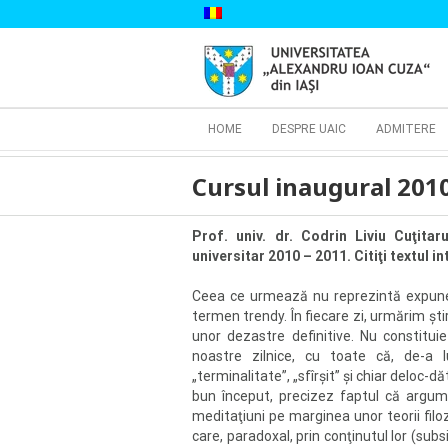
Skip
to
content
Cautare...
HOME
DESPRE UAIC
ADMITERE
Cursul inaugural 201
Prof. univ. dr. Codrin Liviu Cuţita
universitar 2010 – 2011. Citiţi textul in
Ceea ce urmează nu reprezintă expuner
termen trendy. În fiecare zi, urmărim şti
unor dezastre definitive. Nu constituie
noastre zilnice, cu toate că, de-a lun
„terminalitate”, „sfîrşit” şi chiar deloc-
bun început, precizez faptul că argume
meditaţiuni pe marginea unor teorii filo
care, paradoxal, prin conţinutul lor (sub