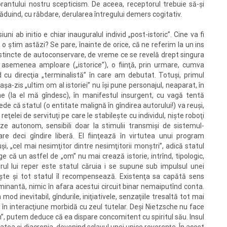
brantului nostru scepticism. De aceea, receptorul trebuie să-şi
ăduind, cu răbdare, derularea întregului demers cogitativ.
ni ab initio e chiar inauguralul individ „post-istoric”. Cine va fi
m o ştim astăzi? Se pare, înainte de orice, că ne referim la un ins
 instincte de autoconservare, de vreme ce se revelă drept singura
de asemenea amploare („istorice”), o fiinţă, prin urmare, cumva
d cu direcţia „terminalistă” în care am debutat. Totuşi, primul
şa-zis „ultim om al istoriei” nu îşi pune personajul, neaparat, în
che (la el mă gîndesc), în manifestul insurgent, cu vagă tentă
de că statul (o entitate malignă în gîndirea autorului!) va reuşi,
eţelei de servituţi pe care le stabileşte cu individul, nişte roboţi
eze autonom, sensibili doar la stimulii transmişi de sistemul-
e deci gîndire liberă. El fiinţează în virtutea unui program
suşi, „cel mai nesimţitor dintre nesimţitorii monştri”, adică statul
ge că un astfel de „om” nu mai crează istorie, intrînd, tipologic,
urul lui reper este statul căruia i se supune sub impulsul unei
seşte şi tot statul îl recompensează. Existenţa sa capătă sens
inantă, nimic în afara acestui circuit binar nemaiputînd conta.
od inevitabil, gîndurile, iniţiativele, senzaţiile tresaltă tot mai
l, în interacţiune morbidă cu zeul tutelar. Deşi Nietzsche nu face
 om”, putem deduce că ea dispare concomitent cu spiritul său. Insul