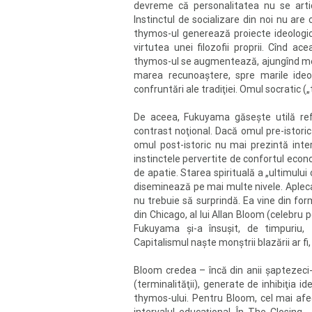
devreme că personalitatea nu se articu
Instinctul de socializare din noi nu are 
thymos-ul generează proiecte ideologice
virtutea unei filozofii proprii. Cînd ace
thymos-ul se augmentează, ajungînd meg
marea recunoaştere, spre marile ideol
confruntări ale tradiţiei. Omul socratic („
De aceea, Fukuyama găseşte utilă refe
contrast noţional. Dacă omul pre-istoric
omul post-istoric nu mai prezintă intere
instinctele pervertite de confortul econo
de apatie. Starea spirituală a „ultimu
diseminează pe mai multe nivele. Aplecare
nu trebuie să surprindă. Ea vine din forma
din Chicago, al lui Allan Bloom (celebru
Fukuyama şi-a însuşit, de timpuriu, t
Capitalismul naşte monştrii blazării ar fi,
Bloom credea – încă din anii şaptezeci-o
(terminalităţii), generate de inhibiţia i
thymos-ului. Pentru Bloom, cel mai afec