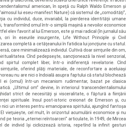
itatea şi diacronia, devenind sclavul unei unice reverenţe. În acest
scendentalismul american, în speţă cu Ralph Waldo Emerson şi
faimosul lui eseu-manifest Nature) că sistemul de „comodităţi”,
a cu individul, duce, invariabil, la pierderea identităţii umane
eni, transformînd omul într-o simplă maşină a nevoilor economice
tfel elev favorit al lui Emerson, este şi mai radical (în jurnalul său
 ori în eseurile insurgente, Life Without Principle şi Civil
rea completă a cetăţeanului în fatidica lui joncţiune cu statul.
rsă, care minimalizează individul. Cultivă doar simţurile din om,
spiritualitatea. Cînd pedepseşte, sancţionează la nivel senzorial,
nd spirtul complet liber, într-o indiferenţă revelatorie. Cînd
simţurile, oferind plăţi materiale, de reconfortare a aceluiaşi
Thoreau nu are nici o îndoială asupra faptului că statul blochează
ul ei (omul) într-un mecanism rudimentar, bazat pe clasica
atică. „Ultimul om” devine, în interiorul transcendentalismului
at strict de necesităţi şi visceralitate, o făptură a fiinţării
ţei spirituale. Insul post-istoric creionat de Emerson şi, cu
nici un interes pentru emanciparea spiritului, ajungînd fantoşa
 El vieţuieşte, cel mult, în orizontul acumulării economice şi nu
nd pe teoria „eternei reîntoarceri” articulate, în 1949, de Mircea
e individ îşi ciclicizează istoria, repetînd la infinit gesturi