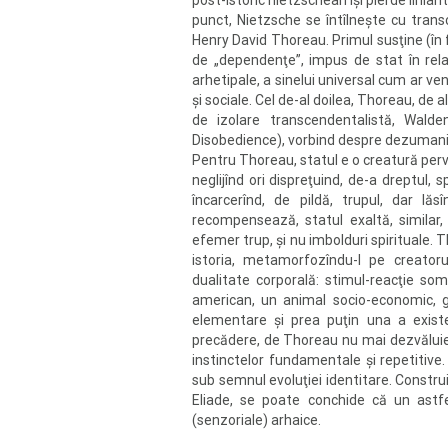
post-istoric nietzschean îşi pierde liniar
punct, Nietzsche se întîlneşte cu tran
Henry David Thoreau. Primul susţine (în 
de „dependenţe”, impus de stat în relaţi
arhetipale, a sinelui universal cum ar v
şi sociale. Cel de-al doilea, Thoreau, de al
de izolare transcendentalistă, Walden,
Disobedience), vorbind despre dezumaniza
Pentru Thoreau, statul e o creatură perve
neglijînd ori dispreţuind, de-a dreptul, 
încarcerînd, de pildă, trupul, dar lăsî
recompensează, statul exaltă, similar, 
efemer trup, şi nu imbolduri spirituale. 
istoria, metamorfozîndu-l pe creator
dualitate corporală: stimul-reacţie som
american, un animal socio-economic, ghid
elementare şi prea puţin una a existen
precădere, de Thoreau nu mai dezvăluie 
instinctelor fundamentale şi repetitive.
sub semnul evoluţiei identitare. Construi
Eliade, se poate conchide că un astfel d
(senzoriale) arhaice.