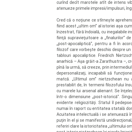
curînd decît marotele atît de intens vi
atenueze primele impresii/impulsuri, îng
Cred că o noţiune ce stîrneşte aprehensiu
fiind acest „ultim om” al istoriei aşa cu
înzestrat, fără îndoială, cu inegalabile
fiinţă supravieţuitoare a „finalurilor” 
„post-apocaliptică”, pentru a fi în acor
filozof care vorbeşte deschis despre un a
tablouri apocaliptice. Friedrich Nietzs
anarhică – Aşa grăit-a Zarathustra –, cre
pînă la urmă, să creeze, prin intermediul r
depersonalizaţi, incapabili să funcţion
matcă. „Ultimul om” nietzschean nu ar
prestabilit de, în termenii filozofului în
cu marele lui arsenal alienant. Se înţele
într-o dimensiune „post-istorică”. Sing
evidente religiozităţi. Statul îl pedep
numai în raport cu entitatea statală dom
Acuitatea intelectuală i se atenuează în m
puţin în el şi se manifestă unidirecţiona
referiri clare la istoricitatea „ultimului