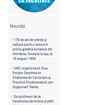
Noutăți
170 de ani de știință și
cultură pentru natură în
prima grădină botanică din
România, fondată la Iași, la
10 august 1856
UAIC organizează Ziua
Porților Deschise la
Stațiunea de Cercetare și
Practică Studențească „Ion
Gugiuman” Rarău
Doi profesori de la
Facultatea de Istorie a UAIC,