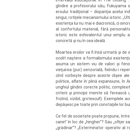
intervalul educaţional. În The Closing …
gîndire a profesorului său, Fukuyama
eroului tradiţional – dispariţia acelui 
singur, rotiţele mecanismului istoric. „U
existenţa lui nu mai e diacronică, ci sin
al confortului material, fără personalit
istoric este echivalentul unui simplu 
concretă şi nu în cea ideală.
Moartea eroilor va fi însă urmată şi de 
ocolit naştere a formalismului existenţia
asuma un sistem viu de valori şi feno
vieţuirea (pur) senzorială, fixîndu-i rep
cînd vorbeşte despre aceste clişee ale 
politice, aflate în plină expansiune, în A
unghiul gîndirii corecte politic, complex
criterii şi principii menite să ferească
frizînd, vizibil, grotescul!). Exemplele a
depăşesc pe toate prin conotaţiile lor bur
Ce fel de societate poate propune, între 
canin” în loc de „hingher”? Sau „ofiţer s
„grădinar”? „Exterminator operativ al ro