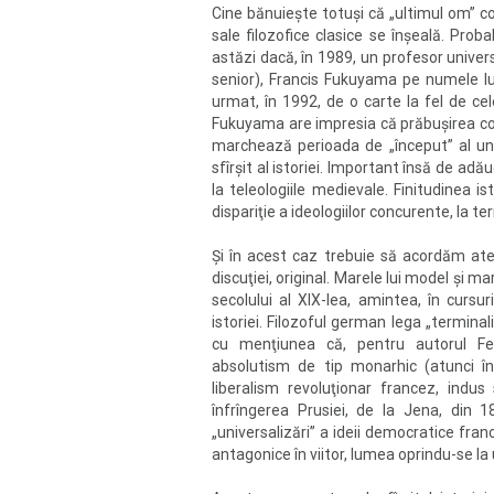
Cine bănuieşte totuşi că „ultimul om” c
sale filozofice clasice se înşeală. Prob
astăzi dacă, în 1989, un profesor universi
senior), Francis Fukuyama pe numele lui,
urmat, în 1992, de o carte la fel de c
Fukuyama are impresia că prăbuşirea co
marchează perioada de „început” al unui 
sfîrşit al istoriei. Important însă de adă
la teleologiile medievale. Finitudinea i
dispariţie a ideologiilor concurente, la t
Şi în acest caz trebuie să acordăm atenţ
discuţiei, original. Marele lui model şi m
secolului al XIX-lea, amintea, în cursur
istoriei. Filozoful german lega „terminal
cu menţiunea că, pentru autorul Feno
absolutism de tip monarhic (atunci înc
liberalism revoluţionar francez, indus
înfrîngerea Prusiei, de la Jena, din 
„universalizări” a ideii democratice fra
antagonice în viitor, lumea oprindu-se la 