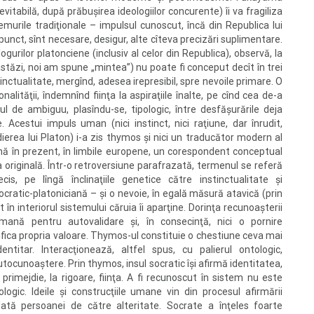
tabilă, după prăbuşirea ideologiilor concurente) îi va fragiliza
remurile tradiţionale – impulsul cunoscut, încă din Republica lui
unct, sînt necesare, desigur, alte cîteva precizări suplimentare.
logurilor platonciene (inclusiv al celor din Republica), observă, la
astăzi, noi am spune „mintea”) nu poate fi conceput decît în trei
nctualitate, mergînd, adesea irepresibil, spre nevoile primare. O
alităţii, îndemnînd fiinţa la aspiraţiile înalte, pe cînd cea de-a
ul de ambiguu, plasîndu-se, tipologic, între desfăşurările deja
. Acestui impuls uman (nici instinct, nici raţiune, dar înrudit,
erea lui Platon) i-a zis thymos şi nici un traducător modern al
 pînă în prezent, în limbile europene, un corespondent conceptual
a originală. Într-o retroversiune parafrazată, termenul se referă
is, pe lîngă înclinaţiile genetice către instinctualitate şi
ocratic-platoniciană – şi o nevoie, în egală măsură atavică (prin
 în interiorul sistemului căruia îi aparţine. Dorinţa recunoaşterii
ană pentru autovalidare şi, în consecinţă, nici o pornire
ifica propria valoare. Thymos-ul constituie o chestiune ceva mai
entitar. Interacţionează, altfel spus, cu palierul ontologic,
tocunoaştere. Prin thymos, insul socratic îşi afirmă identitatea,
primejdie, la rigoare, fiinţa. A fi recunoscut în sistem nu este
ogic. Ideile şi construcţiile umane vin din procesul afirmării
dată persoanei de către alteritate. Socrate a înţeles foarte