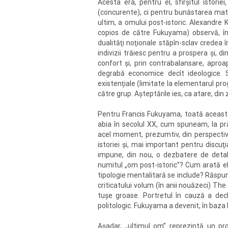
Acesta era, pentru el, sfîrşitul istorie
(concurente), ci pentru bunăstarea mater
ultim, a omului post-istoric. Alexandre Ko
copios de către Fukuyama) observă, înt
dualităţi noţionale stăpîn-sclav credea î
indivizii trăiesc pentru a prospera şi, d
confort şi, prin contrabalansare, aproap
degrabă economice decît ideologice. S
existenţiale (limitate la elementarul pro
către grup. Aşteptările ies, ca atare, din 
Pentru Francis Fukuyama, toată aceast
abia în secolul XX, cum spuneam, la pr
acel moment, prezumtiv, din perspectiva 
istoriei şi, mai important pentru discuţ
impune, din nou, o dezbatere de detaliu
numitul „om post-istoric”? Cum arată el? C
tipologie mentalitară se include? Răspun
criticatului volum (în anii nouăzeci) Th
tuşe groase. Portretul în cauză a decl
politologic. Fukuyama a devenit, în baza l
Aşadar, „ultimul om” reprezintă un p