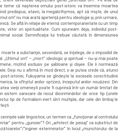
, tinerii deveneau depozitarii genei „ultimului om”. Pe linia de
 se teme că naşterea omului post-istoric va însemna moartea
individ predispus, atavic, la megalothymos, apt să mişte, de unul
ltimul om” nu mai arată apetenţă pentru ideologie şi, prin urmare,
cronică. Se află în relaţie de eternă contemporaneitate cu un timp
ate, viitor ori spiritualitate. Cum spuneam deja, individul post-
animal social. Semnificaţia lui trebuie căutată în dimensiunea
o moarte a substanţei, secondată, se înţelege, de o imposibil de
l. „Ultimul om” – „mort” ideologic şi spiritual – nu-şi mai poate
mene, mizînd exclusiv pe şabloane şi clişee. Ele îi normează
erele. Deşi nu o afirmă în mod direct, s-ar putea crede că, atunci
post-istoriei, Fukuyama se gîndeşte la excesele corectitudinii
merica, la sfîrşitul anilor optzeci, începutul anilor nouăzeci. Din
itatea vieţii omeneşti poate fi cuprinsă într-un număr limitat de
 un sistem oarecare de riscul discriminărilor de orice tip (unele
cestui tip de formalism inert sînt multiple, dar cele din limbaj le
leşti.
cerinţele sale lingvistice, un termen ca „funcţionar al controlului
anitar” pentru „gunoier”? Ori „arhitect de peisaj” ca substitut de
zătoarelor”/”inginer exterminator” în locul „muncitorului de la