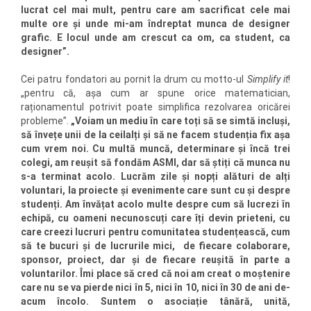
lucrat cel mai mult, pentru care am sacrificat cele mai
multe ore și unde mi-am îndreptat munca de designer
grafic. E locul unde am crescut ca om, ca student, ca
designer”.
Cei patru fondatori au pornit la drum cu motto-ul
Simplify it
!
„pentru că, așa cum ar spune orice matematician,
raționamentul potrivit poate simplifica rezolvarea oricărei
probleme”.
„Voiam un mediu în care toți să se simtă incluși,
să învețe unii de la ceilalți și să ne facem studenția fix așa
cum vrem noi. Cu multă muncă, determinare și încă trei
colegi, am reușit să fondăm ASMI, dar să știți că munca nu
s-a terminat acolo. Lucrăm zile și nopți alături de alți
voluntari, la proiecte și evenimente care sunt cu și despre
studenți. Am învățat acolo multe despre cum să lucrezi în
echipă, cu oameni necunoscuți care îți devin prieteni, cu
care creezi lucruri pentru comunitatea studențească, cum
să te bucuri și de lucrurile mici, de fiecare colaborare,
sponsor, proiect, dar și de fiecare reușită în parte a
voluntarilor.
Îmi place să cred că noi am creat o moștenire
care nu se va pierde nici în 5, nici în 10, nici în 30 de ani de-
acum încolo.
Suntem o asociație tânără, unită,