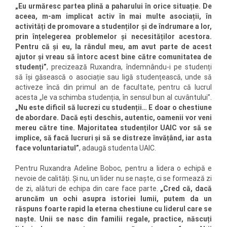
„Eu urmăresc partea plină a paharului în orice situație. De
aceea, m-am implicat activ în mai multe asociații, în
activități de promovare a studenților și de îndrumare a lor,
prin înțelegerea problemelor și necesităților acestora.
Pentru că și eu, la rândul meu, am avut parte de acest
ajutor și vreau să întorc acest bine către comunitatea de
studenți”
, precizează Ruxandra, îndemnându-i pe studenți
să își găsească o asociație sau ligă studențească, unde să
activeze încă din primul an de facultate, pentru că lucrul
acesta „le va schimba studenția, în sensul bun al cuvântului”.
„N
u este dificil să lucrezi cu studenții… E doar o chestiune
de abordare. Dacă ești deschis, autentic, oamenii vor veni
mereu către tine. Majoritatea studenților UAIC vor să se
implice, să facă lucruri și să se distreze învățând, iar asta
face voluntariatul”
, adaugă studenta UAIC.
Pentru Ruxandra Adeline Boboc, pentru a lidera o echipă e
nevoie de calități. Și nu, un lider nu se naște, ci se formează zi
de zi, alături de echipa din care face parte.
„Cred că, dacă
aruncăm un ochi asupra istoriei lumii, putem da un
răspuns foarte rapid la eterna chestiune cu liderul care se
naște. Unii se nasc din familii regale, practice, născuți