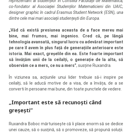
reprezentant al studenților în Consiliul Facultății de Matematică,
co-fondator al Asociației Studenților Matematicieni din UAIC,
designer graphic în cadrul Erasmus Student Network (ESN), una
dintre cele mai mari asociații studențești din Europa.
„Văd că există presiunea aceasta de a face mereu mai
bine, mai frumos, mai ingenios. Cred că, pe lângă
tehnologia avansată, singurul lucru cu adevărat important
pe care îl avem în plus față de generațiile anterioare este
istoria.
Mai exact, greșelile din ea. Este foarte important
să învățăm unii de la ceilalți, o generație de la alta, să
observăm ce a mers, ce nu a mers”
, susține Ruxandra.
În viziunea sa, acțiunile unui lider trebuie să-i inspire pe
ceilalți, să le aducă motive de a visa, de a învăța, de a se
converti în persoane mai bune, din toate punctele de vedere.
„Important este să recunoști când
greșești”
Ruxandra Boboc mărturisește că îi place enorm să se dedice
unei cauze, să o susțină, să o promoveze, să propună soluții.