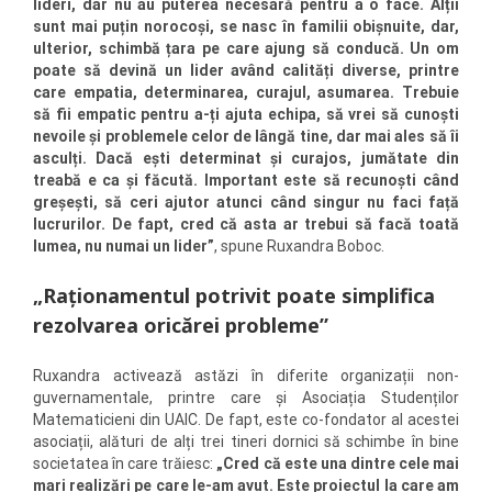
lideri, dar nu au puterea necesară pentru a o face. Alții
sunt mai puțin norocoși, se nasc în familii obișnuite, dar,
ulterior, schimbă țara pe care ajung să conducă. Un om
poate să devină un lider având calități diverse, printre
care empatia, determinarea, curajul, asumarea. Trebuie
să fii empatic pentru a-ți ajuta echipa, să vrei să cunoști
nevoile și problemele celor de lângă tine, dar mai ales să îi
asculți. Dacă ești determinat și curajos, jumătate din
treabă e ca și făcută. Important este să recunoști când
greșești, să ceri ajutor atunci când singur nu faci față
lucrurilor.
De fapt, cred că asta ar trebui să facă toată
lumea, nu numai un lider”
, spune Ruxandra Boboc.
„Raționamentul potrivit poate simplifica
rezolvarea oricărei probleme”
Ruxandra activează astăzi în diferite organizații non-
guvernamentale, printre care și Asociația Studenților
Matematicieni din UAIC. De fapt, este co-fondator al acestei
asociații, alături de alți trei tineri dornici să schimbe în bine
societatea în care trăiesc:
„Cred că este una dintre cele mai
mari realizări pe care le-am avut. Este proiectul la care am