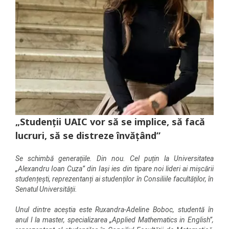
„Studenții UAIC vor să se implice, să facă
lucruri, să se distreze învățând”
Se schimbă generațiile. Din nou. Cel puțin la Universitatea
„Alexandru Ioan Cuza” din Iași ies din tipare noi lideri ai mișcării
studențești, reprezentanți ai studenților în Consiliile facultăților, în
Senatul Universității.
Unul dintre aceștia este Ruxandra-Adeline Boboc, studentă în
anul I la master, specializarea „Applied Mathematics in English”,