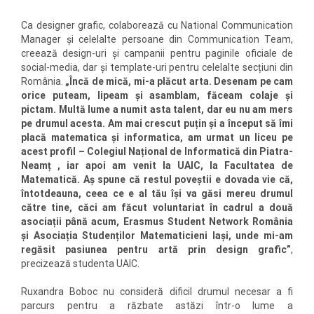
Ca designer grafic, colaborează cu National Communication
Manager și celelalte persoane din Communication Team,
creează design-uri și campanii pentru paginile oficiale de
social-media, dar și template-uri pentru celelalte secțiuni din
România.
„Încă de mică, mi-a plăcut arta. Desenam pe cam
orice puteam, lipeam și asamblam, făceam colaje și
pictam.
Multă lume a numit asta talent, dar eu nu am mers
pe drumul acesta. Am mai crescut puțin și a început să îmi
placă matematica și informatica, am urmat un liceu pe
acest profil – Colegiul Național de Informatică din Piatra-
Neamț , iar apoi am venit la UAIC, la Facultatea de
Matematică.
Aș spune că restul poveștii e dovada vie că,
întotdeauna, ceea ce e al tău își va găsi mereu drumul
către tine, căci am făcut voluntariat în cadrul a două
asociații până acum, Erasmus Student Network România
și Asociația Studenților Matematicieni Iași, unde mi-am
regăsit pasiunea pentru artă prin design grafic”
,
precizează studenta UAIC.
Ruxandra Boboc nu consideră dificil drumul necesar a fi
parcurs pentru a răzbate astăzi într-o lume a