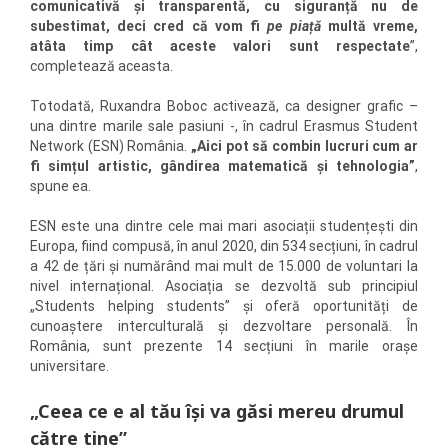
comunicativă și transparentă, cu siguranță nu de
subestimat, deci cred că vom fi
pe piață
multă vreme,
atâta timp cât aceste valori sunt respectate
”,
completează aceasta.
Totodată, Ruxandra Boboc activează, ca designer grafic –
una dintre marile sale pasiuni -, în cadrul Erasmus Student
Network (ESN) România.
„Aici pot să combin lucruri cum ar
fi simțul artistic, gândirea matematică și tehnologia”
,
spune ea.
ESN este una dintre cele mai mari asociații studențești din
Europa, fiind compusă, în anul 2020, din 534 secțiuni, în cadrul
a 42 de țări și numărând mai mult de 15.000 de voluntari la
nivel internațional. Asociația se dezvoltă sub principiul
„Students helping students” și oferă oportunități de
cunoaștere interculturală și dezvoltare personală. În
România, sunt prezente 14 secțiuni în marile orașe
universitare.
„Ceea ce e al tău își va găsi mereu drumul
către tine”