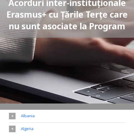
Acorduri inter-instituționale
Erasmus+ cu Țările Terţe care
nu sunt asociate la Program
Albania
Algeria