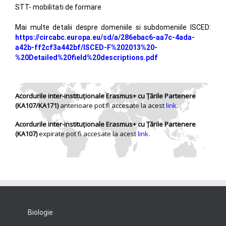
STT- mobilitati de formare
Mai multe detalii despre domeniile si subdomeniile ISCED:
https://circabc.europa.eu/sd/a/286ebac6-aa7c-4ada-
a42b-ff2cf3a442bf/ISCED-F%202013%20-
%20Detailed%20field%20descriptions.pdf
Acordurile inter-instituționale Erasmus+ cu Țările Partenere
(KA107/KA171)
anterioare pot fi accesate la acest
link
.
Acordurile inter-instituționale Erasmus+ cu Țările Partenere
(KA107)
expirate pot fi accesate la acest
link
.
Biologie