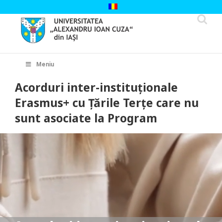
Skip
to
content
Cautare...
Meniu
Acorduri inter-instituționale
Erasmus+ cu Țările Terţe care nu
sunt asociate la Program