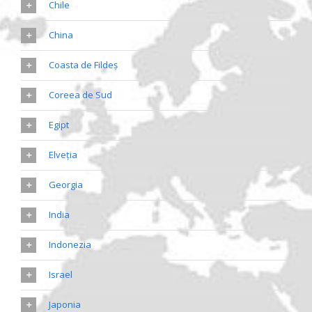
Chile
China
Coasta de Fildeş
Coreea de Sud
Egipt
Elveţia
Georgia
India
Indonezia
Israel
Japonia