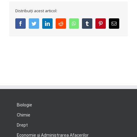
Distribuiți acest articol:
facebook
twitter
linkedin
reddit
whatsapp
tumblr
pinterest
E-
mail:
Biologie
Chimie
Drept
Economie şi Administrarea Afacerilor