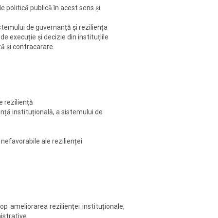
 politică publică în acest sens și
istemului de guvernanță și reziliența
 execuție și decizie din instituțiile
ză și contracarare.
e reziliență
ență instituțională, a sistemului de
nefavorabile ale rezilienței
p ameliorarea rezilienței instituționale,
nistrative.