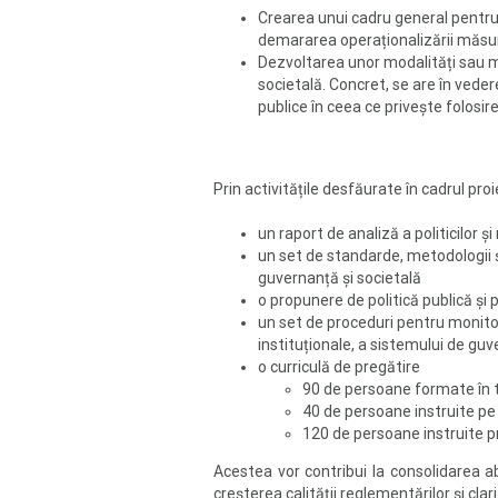
Crearea unui cadru general pentru a
demararea operaționalizării măsuril
Dezvoltarea unor modalități sau măs
societală. Concret, se are în veder
publice în ceea ce privește folosir
Prin activitățile desfăurate în cadrul pro
un raport de analiză a politicilor 
un set de standarde, metodologii și 
guvernanță și societală
o propunere de politică publică și 
un set de proceduri pentru monitor
instituționale, a sistemului de guve
o curriculă de pregătire
90 de persoane formate în ti
40 de persoane instruite pe 
120 de persoane instruite pr
Acestea vor contribui la consolidarea ab
creșterea calității reglementărilor și clari