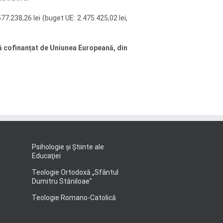
77.238,26 lei (buget UE: 2.475.425,02 lei,
ă cofinanțat de Uniunea Europeană, din
Psihologie şi Ştiinte ale
Educaţiei
Teologie Ortodoxă „Sfântul
Dumitru Stăniloae"
Teologie Romano-Catolică