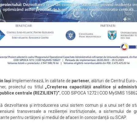
n Iași
împlementează, în calitate de
partener
, alături de Centrul Euro
er, proiectul cu titlul
„Creșterea capacității analitice și adminis
r publice centrale (REZILIENT)”
, COD SIPOCA 1272 | COD MySMIS 15862
ază dezvoltarea și introducerea unui sistem comun și a unui set de st
ensiunii transversale a rezilienței instituționale, a sistemului de
ante pentru cetățeni și mediul de afaceri în concordanță cu SCAP.