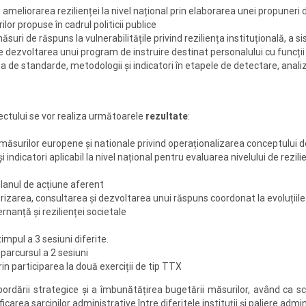
meliorarea rezilienței la nivel național prin elaborarea unei propuneri de
or propuse în cadrul politicii publice
uri de răspuns la vulnerabilitățile privind reziliența instituțională, a s
e dezvoltarea unui program de instruire destinat personalului cu funcții de
ea de standarde, metodologii și indicatori în etapele de detectare, anali
iectului se vor realiza următoarele
rezultate
:
și măsurilor europene și nationale privind operaționalizarea conceptului d
indicatori aplicabil la nivel național pentru evaluarea nivelului de rezili
planul de acțiune aferent
izarea, consultarea și dezvoltarea unui răspuns coordonat la evoluțiile 
rnanță și rezilienței societale
mpul a 3 sesiuni diferite.
parcursul a 2 sesiuni
in participarea la două exerciții de tip TTX
ordării strategice și a îmbunătățirea bugetării măsurilor, având ca sco
ficarea sarcinilor administrative între diferitele instituții și paliere admi