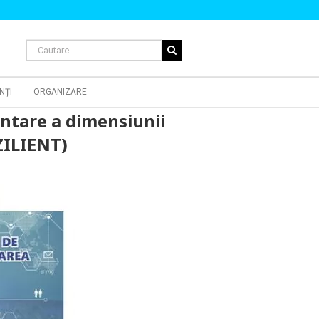
Cautare...
NȚI
ORGANIZARE
entare a dimensiunii
EZILIENT)