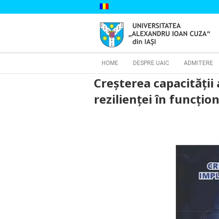
Skip
to
content
Cautare...
HOME
DESPRE UAIC
ADMITERE
Creșterea capacității
rezilienței în funcțio