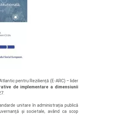
-Atlantic pentru Reziliență (E-ARC) – lider
trative de implementare a dimensiunii
7.
andarde unitare în administrația publică
 guvernanță și societale, având ca scop