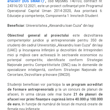
afaceri! (IUS SMART)”
,
cod MySMIS 140103, contract nr.
24316/20.12.2021, este un proiect cofinanţat prin Programul
Operațional Capital Uman 2014-2020, Axa prioritară 6:
Educație și competențe, Componenta 1: Innotech Student.
Beneficiar:
Universitatea „Alexandru Ioan Cuza” din Iași
Obiectivul general al proiectului
este dezvoltarea
competenţelor juridice și antreprenoriale pentru 350 de
studenți din cadrul Universității „Alexandru Ioan Cuza” din Iași
(UAIC) și încurajarea înființării și dezvoltării de întreprinderi
mici și mijlocii care activează în sectoarele economice cu
potențial competitiv, identificate conform Strategiei
Naționale pentru Competitivitate (SNC) sau în domeniile de
specializare inteligentă, conform Strategiei Naționale de
Cercetare, Dezvoltare și Inovare (SNCDI).
Studenții beneficiari vor participa la
un program
acreditat
de formare antreprenorială
și la un concurs de planuri de
afaceri, în urma căruia cele mai bune
21 de planuri de
afaceri vor primi finanțare cuprinsă între 40.000 și 100.000
de euro
, în funcție de numărul de locuri de muncă create de
firmele nou înființate.