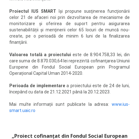
Proiectul IUS SMART
își propune susţinerea funcţionării
celor 21 de afaceri noi prin dezvoltarea de mecanisme de
monitorizare şi oferirea de suport pentru asigurarea
sustenabilității şi menţinerii celor 65 locuri de muncă nou-
create, pe o perioadă de minim 6 luni de la finalizarea
finanţării.
Valoarea totală a proiectului
este de 8.904.758,33 lei, din
care suma de 8.870.030,64 lei reprezintă cofinanţarea Uniunii
Europene din Fondul Social European prin Programul
Operațional Capital Uman 2014-2020.
Perioada de implementare
a proiectului este de 24 de luni,
începând cu data de 21.12.2021 până la 20.12.2023.
Mai multe informații sunt publicate la adresa:
www.ius-
smart.uaic.ro
„Proiect cofinanţat din Fondul Social European