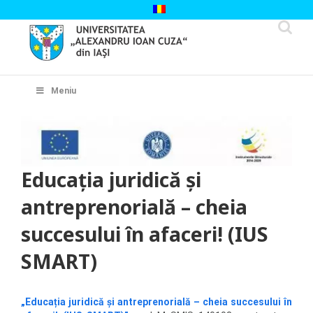
Skip
to
content
Cautare...
Meniu
Educația juridică și
antreprenorială – cheia
succesului în afaceri! (IUS
SMART)
„Educația juridică și antreprenorială – cheia succesului în