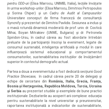
pentru ODD-uri
(Elisa Marrocu, UNIMIB, Italia), lecțiile învățate
în urma workshop-urilor (Elisa Marrocu, Dimitrios Petropoulos
și Sorina Chiper) și un
Cadru de Audit al Campusurilor
Universitare
conceput de firma franceză de consultanță
Syncnify și prezentat de Dimitris Pavlidis. Sesiunea a inclus și
o masă rotundă dinamică moderată de prof. univ. dr. Costică
Mihai, Boyan Mitrakiev (UNWE, Bulgaria) și dr. Petronela
Spiridon-Ursu, în cadrul căreia au fost abordate întrebări
preluate de la participanții înscriși la eveniment, legate de
consumul sustenabil, inteligența artificială și modul în care
influențează sistemul educațional și comportamentul
consumatorilor, sustenabilitatea instituțiilor de învățământ
superior în contextul demografic actual.
Partea a doua a evenimentului a fost dedicată secțiunii
Good
Practice Showcase,
în cadrul căreia peste 20 de delegați și
echipe de cercetare din
România, Italia, Grecia, Franța,
Bosnia și Herțegovina, Republica Moldova, Turcia, Ucraina
și Serbia
au prezentat studiile și exemplele de bune practici
instituționale. Dezbaterile au acoperit arii complexe: educația
pentru sustenabilitate la nivel universitar și preuniversitar,
raportarea instituțională a indicatorilor de sustenabilitate,