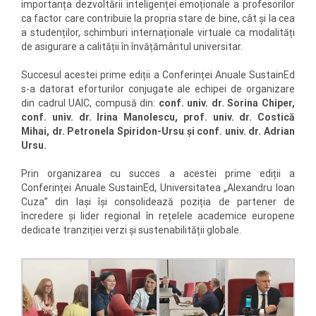
importanța dezvoltării inteligenței emoționale a profesorilor
ca factor care contribuie la propria stare de bine, cât și la cea
a studenților, schimburi internaționale virtuale ca modalități
de asigurare a calității în învățământul universitar.
Succesul acestei prime ediții a Conferinței Anuale SustainEd
s-a datorat eforturilor conjugate ale echipei de organizare
din cadrul UAIC, compusă din:
conf. univ. dr. Sorina Chiper,
conf. univ. dr. Irina Manolescu, prof. univ. dr. Costică
Mihai, dr. Petronela Spiridon-Ursu și conf. univ. dr. Adrian
Ursu.
Prin organizarea cu succes a acestei prime ediții a
Conferinței Anuale SustainEd, Universitatea „Alexandru Ioan
Cuza” din Iași își consolidează poziția de partener de
încredere și lider regional în rețelele academice europene
dedicate tranziției verzi și sustenabilității globale.