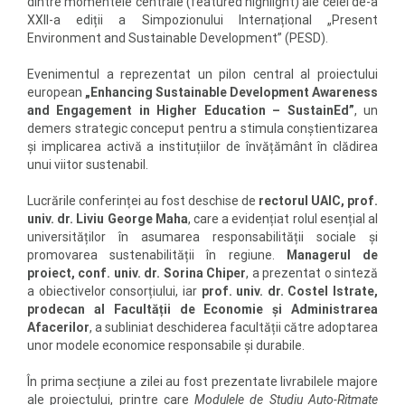
dintre momentele centrale (featured highlight) ale celei de-a
XXII-a ediții a Simpozionului Internațional „Present
Environment and Sustainable Development” (PESD).
Evenimentul a reprezentat un pilon central al proiectului
european
„Enhancing Sustainable Development Awareness
and Engagement in Higher Education – SustainEd”
, un
demers strategic conceput pentru a stimula conștientizarea
și implicarea activă a instituțiilor de învățământ în clădirea
unui viitor sustenabil.
Lucrările conferinței au fost deschise de
rectorul UAIC, prof.
univ. dr. Liviu George Maha
, care a evidențiat rolul esențial al
universităților în asumarea responsabilității sociale și
promovarea sustenabilității în regiune.
Managerul de
proiect, conf. univ. dr. Sorina Chiper
, a prezentat o sinteză
a obiectivelor consorțiului, iar
prof. univ. dr. Costel Istrate,
prodecan al Facultății de Economie și Administrarea
Afacerilor
, a subliniat deschiderea facultății către adoptarea
unor modele economice responsabile și durabile.
În prima secțiune a zilei au fost prezentate livrabilele majore
ale proiectului, printre care
Modulele de Studiu Auto-Ritmate