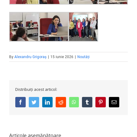
By
Alexandru Grigoraș
|
15 iunie 2026
|
Noutăți
Distribuiți acest articol:
facebook
twitter
linkedin
reddit
whatsapp
tumblr
pinterest
E-
mail:
Articole asemănătoare