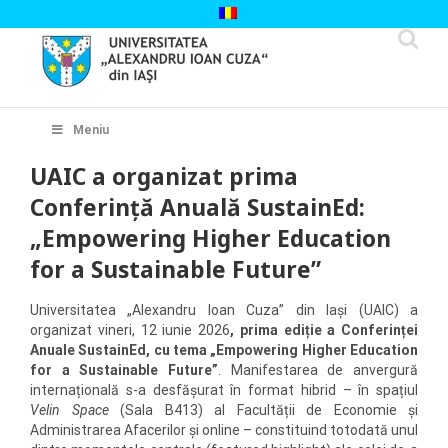
Skip
to
content
Cautare...
Meniu
UAIC a organizat prima
Conferință Anuală SustainEd:
„Empowering Higher Education
for a Sustainable Future”
Universitatea „Alexandru Ioan Cuza” din Iași (UAIC) a
organizat vineri, 12 iunie 2026
, prima ediție a Conferinței
Anuale SustainEd, cu tema „Empowering Higher Education
for a Sustainable Future”
. Manifestarea de anvergură
internațională s-a desfășurat în format hibrid – în spațiul
Velin Space
(Sala B413) al Facultății de Economie și
Administrarea Afacerilor și online – constituind totodată unul