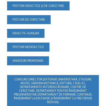
POSTURI DIDACTICE ȘI DE CERCETARE
POSTURI DE CERCETARE
DIDACTIC-AUXILIAR
POSTURI NEDIDACTICE
ANUNȚURI PROMOVARE
CONCURS DIRECTOR (EXTENSIE UNIVERSITARĂ, STAȚIUNI,
MUZEE, GRĂDINA BOTANICĂ, EDITURĂ, CSUD, ICI,
DEPARTAMENTE INTERDISCIPLINARE, CENTRE DE
CERCETARE, DEPARTAMENT PENTRU ÎNVĂȚĂMÂNT
PREUNIVERSITAR, DEPARTAMENT DE FORMARE CONTINUĂ,
ÎNVĂȚĂMÂNT LA DISTANȚĂ ȘI ÎNVĂȚĂMÂNT CU FRECVENȚĂ
REDUSĂ)