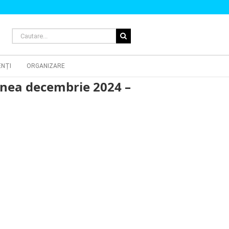
Cautare...
ENȚI
ORGANIZARE
iunea decembrie 2024 –