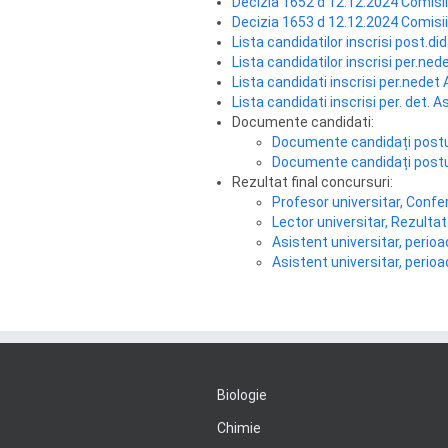
Decizia 1652 d 12.12.2024 Comis
Decizia 1653 d 12.12.2024 Comis
Lista candidatilor inscrisi post.d
Lista candidatilor inscrisi per.ne
Lista candidati inscrisi per.nedet
Lista candidati inscrisi per. det.
Documente candidati:
Documente candidați postu
Documente candidați postu
Rezultat final concursuri:
Profesor universitar, Confer
Lector universitar, Rezulta
Asistent universitar, perio
Asistent universitar, perio
Biologie
Chimie