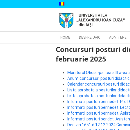
Skip
to
content
Cautare...
HOME
DESPRE UAIC
ADMITERE
Concursuri posturi di
februarie 2025
Monitorul Oficial-partea a III a-e
Anunt concursuri posturi didacti
Calendar concursuri posturi dida
Lista aprobata a posturilor dida
Lista aprobata a posturilor dida
Informatii posturi per.nedet. Prof
Informatii posturi per.nedet. Lecto
Informatii posturi per.nedet. Asist
Informatii posturi per.det. Asisten
Decizia 1651 d 12.12.2024 Comisi