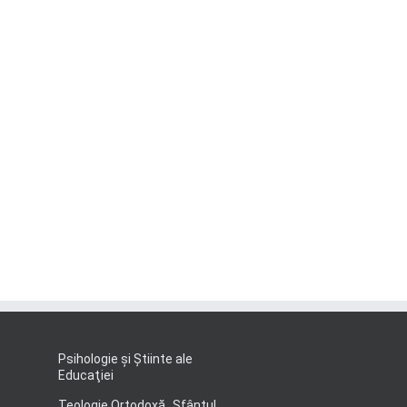
Psihologie şi Ştiinte ale
Educaţiei
Teologie Ortodoxă „Sfântul