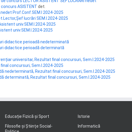
ii de concurs LECTOR ASISTENT SEF LUCRARI nedet
ii concurs ASISTENT
det.
id.nedet Prof.Conf.SEM.I 2024-2025
det.Lector,Șef lucrări SEM.I.2024-2025
 Asistent univ.SEM.I.2024-2025
 Asistent univ.SEM.I.2024-2025
ri didactice perioadă nedeterminată
ri didactice perioadă determinată
ențiar universitar, Rezultat final concursuri, Sem.I.2024-2025
t final concursuri, Sem.I.2024-2025
adă nedeterminată, Rezultat final concursuri, Sem.I.2024-2025
adă determinată, Rezultat final concursuri, Sem.I.2024-2025
Educație Fizică și Sport
Istorie
Filosofie şi Ştiinţe Social-
Informatică
Politice