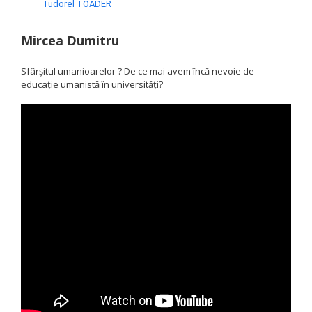
Tudorel TOADER
Mircea Dumitru
Sfârșitul umanioarelor ? De ce mai avem încă nevoie de
educație umanistă în universități?