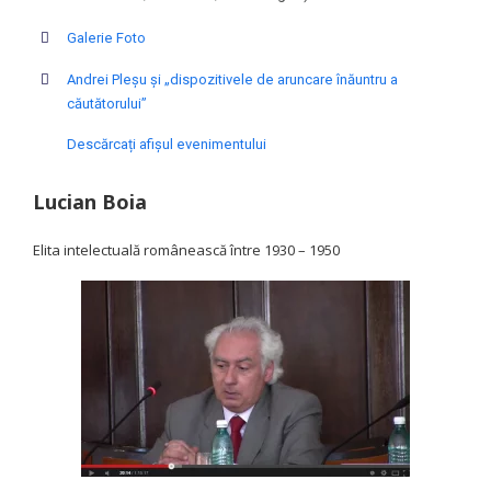
Galerie Foto
Andrei Pleșu şi „dispozitivele de aruncare înăuntru a
căutătorului”
Descărcați afișul evenimentului
Lucian Boia
Elita intelectuală românească între 1930 – 1950