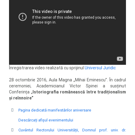
Înregistrarea video realizată cu sprijinul
Universul Juridic
28 octombrie 2016, Aula Magna „Mihai Eminescu”. În cadrul
ceremoniei, Academicianul Victor Spinei a susținut
Conferința „
Istoriografia românească între tradiționalism
și reînnoire”
Pagina dedicată manifestărilor aniversare
Descărcați afișul evenimentului
Cuvântul Rectorului Universității, Domnul prof. univ. dr.