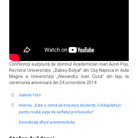
Conferință susținută de domnul Academician Ioan Aurel Pop,
Rectorul Universității „Babeș-Bolyai” din Cluj-Napoca în Aula
Magna a Universității „Alexandru Ioan Cuza” din Iași, la
ceremonia aniversară din 24 octombrie 2014
Galerie Foto
Interviu: „Este o crimă să ironizezi studenții, îi îndepărtezi
pentru toată viața de sufletul profesorilor”
Descărcați afișul evenimentului