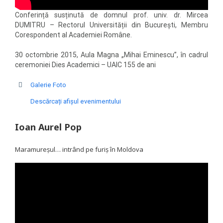
Conferință susținută de domnul prof. univ. dr. Mircea
DUMITRU – Rectorul Universității din București, Membru
Corespondent al Academiei Române.
30 octombrie 2015, Aula Magna „Mihai Eminescu”, în cadrul
ceremoniei Dies Academici – UAIC 155 de ani
Galerie Foto
Descărcați afișul evenimentului
Ioan Aurel Pop
Maramureşul… intrând pe furiş în Moldova