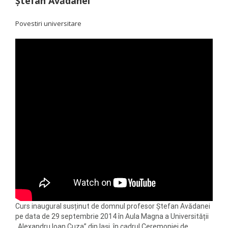
Ștefan Avădanei
Povestiri universitare
Curs inaugural susținut de domnul profesor Ștefan Avădanei
pe data de 29 septembrie 2014 în Aula Magna a Universității
„Alexandru Ioan Cuza” din Iași, în cadrul Ceremoniei de