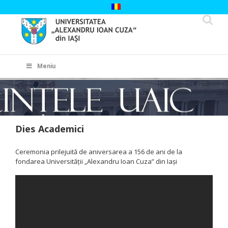
Skip
to
content
Cautare...
Meniu
Dies Academici
Ceremonia prilejuită de aniversarea a 156 de ani de la
fondarea Universității „Alexandru Ioan Cuza” din Iași