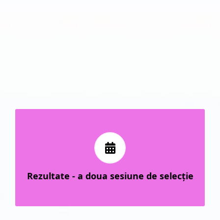
Lista finală a candidaţilor propusi
(publicat pe 26.06.2026)
spre selectare
Lista iniţială a candidaţilor propuşi
Rezultate - a doua sesiune de selecţie
(publicat pe 24.06.2026)
spre selectare