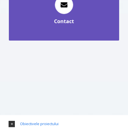
Conf. univ. dr. Cristian Mihail
Manager de proiect:
RUS
Contact
0232 20 1130 / cristianmihailrus@yahoo.com
Obiectivele proiectului