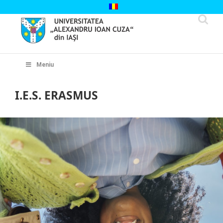
Skip
to
content
Cautare...
Meniu
I.E.S. ERASMUS