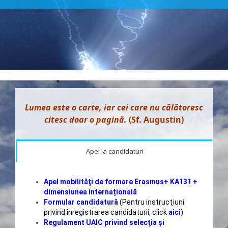
Lumea este o carte, iar cei care nu călătoresc
citesc doar o pagină.
(
Sf. Augustin)
Apel la candidaturi
Apel mobilităţi de formare Erasmus+ KA131 +
dimensiunea internațională
Formular candidatură
(Pentru instrucţiuni
privind înregistrarea candidaturii, click
aici
)
Regulament UAIC privind selecţia şi