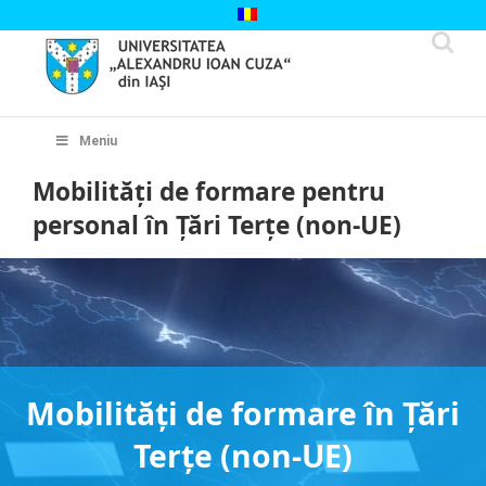
Skip
to
content
Cautare...
Meniu
Mobilități de formare pentru
personal în Ţări Terţe (non-UE)
Mobilităţi de formare în Ţări
Terţe (non-UE)