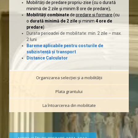
Mobilități de predare propriu-zise (cu o durată
minimă de 2 zile și minim 8 ore de predare);
Mobilități combinate
de
predare și formare
(cu
o
durată minimă de 2 zile
și minim
4 ore de
predare
)
Durata perioadei de mobilitate: min. 2 zile – max.
2 luni
Bareme aplicabile pentru costurile de
subzistență și transport
Distance Calculator
Organizarea selecției și a mobilităţii
Plata grantului
La întoarcerea din mobilitate