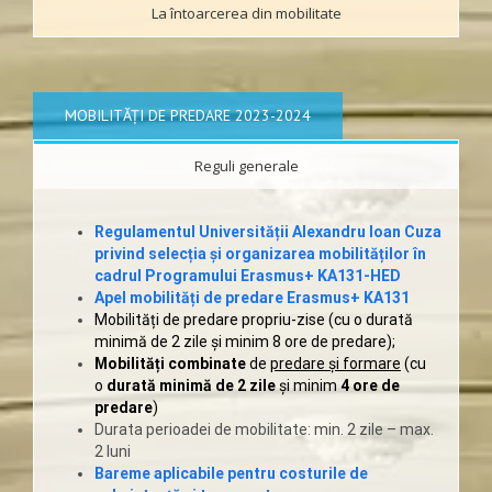
La întoarcerea din mobilitate
MOBILITĂȚI DE PREDARE 2023-2024
Reguli generale
Regulamentul Universității Alexandru Ioan Cuza
privind selecția și organizarea mobilităților în
cadrul Programului Erasmus+ KA131-HED
Apel mobilități de predare Erasmus+ KA131
Mobilități de predare propriu-zise (cu o durată
minimă de 2 zile și minim 8 ore de predare);
Mobilități combinate
de
predare și formare
(cu
o
durată minimă de 2 zile
și minim
4 ore de
predare
)
Durata perioadei de mobilitate: min. 2 zile – max.
2 luni
Bareme aplicabile pentru costurile de