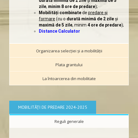
durată minimă de 2 zile
şi
maximă de 5
zile
,
minim 8 ore de predare
);
Mobilități combinate
de
predare și
formare
(cu o
durată minimă de 2 zile
şi
maximă de 5 zile
, minim
4 ore de predare
);
Distance Calculator
Organizarea selecției și a mobilităţii
Plata grantului
La întoarcerea din mobilitate
MOBILITĂȚI DE PREDARE 2024-2025
Reguli generale