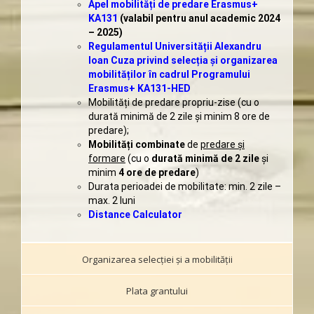
Apel mobilități de predare Erasmus+
KA131
(valabil pentru anul academic 2024
– 2025)
Regulamentul Universității Alexandru
Ioan Cuza privind selecția și organizarea
mobilităților în cadrul Programului
Erasmus+ KA131-HED
Mobilități de predare propriu-zise (cu o
durată minimă de 2 zile și minim 8 ore de
predare);
Mobilități combinate
de
predare și
formare
(cu o
durată minimă de 2 zile
și
minim
4 ore de predare
)
Durata perioadei de mobilitate: min. 2 zile –
max. 2 luni
Distance Calculator
Organizarea selecției și a mobilităţii
Plata grantului