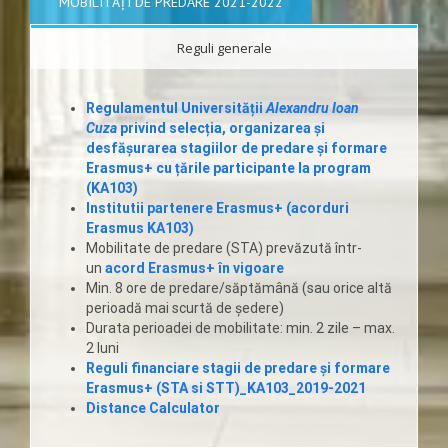
MOBILITĂȚI DE PREDARE 2021-2022
Reguli generale
Regulamentul Universității
Alexandru Ioan
Cuza
privind selecția, organizarea și
desfășurarea stagiilor de predare și formare
Erasmus+ cu țările participante la program
(KA103)
Institutii partenere Erasmus+ (acorduri
Erasmus KA103)
Mobilitate de predare (STA) prevăzută într-
un
acord Erasmus+ în vigoare
Min. 8 ore de predare/săptămână (sau orice altă
perioadă mai scurtă de şedere)
Durata perioadei de mobilitate: min. 2 zile – max.
2 luni
Reguli financiare stagii de predare și formare
Erasmus+ (STA si STT)_KA103_2019-2021
Distance Calculator