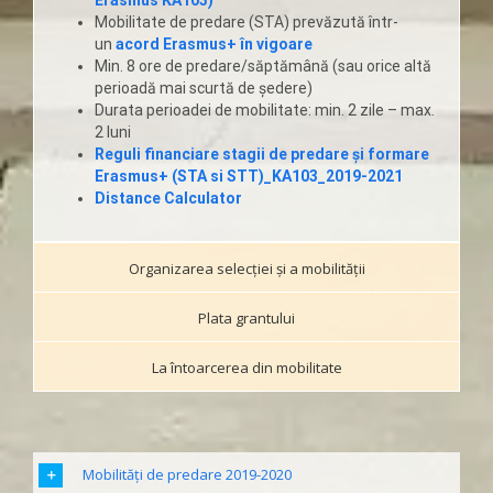
Erasmus KA103)
Mobilitate de predare (STA) prevăzută într-
un
acord Erasmus+ în vigoare
Min. 8 ore de predare/săptămână (sau orice altă
perioadă mai scurtă de şedere)
Durata perioadei de mobilitate: min. 2 zile – max.
2 luni
Reguli financiare stagii de predare și formare
Erasmus+ (STA si STT)_KA103_2019-2021
Distance Calculator
Organizarea selecției și a mobilităţii
Plata grantului
La întoarcerea din mobilitate
Mobilități de predare 2019-2020