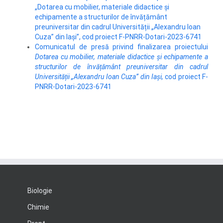
„Dotarea cu mobilier, materiale didactice și
echipamente a structurilor de învățământ
preuniversitar din cadrul Universității „Alexandru Ioan
Cuza” din Iași”, cod proiect F-PNRR-Dotari-2023-6741
Comunicatul de presă privind finalizarea proiectului
Dotarea cu mobilier, materiale didactice și echipamente a
structurilor de învățământ preuniversitar din cadrul
Universității „Alexandru Ioan Cuza” din
Iași,
cod proiect F-
PNRR-Dotari-2023-6741
Biologie
Chimie