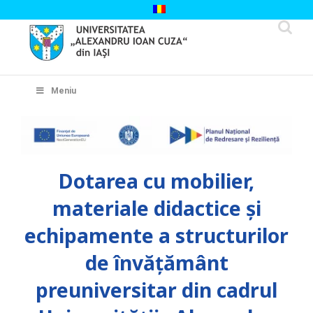
Skip
to
content
Cautare...
Meniu
Dotarea cu mobilier,
materiale didactice și
echipamente a structurilor
de învățământ
preuniversitar din cadrul