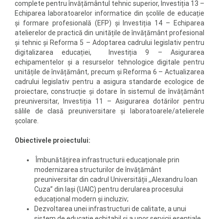
complete pentru învățământul tehnic superior, Investiția 13 –
Echiparea laboratoarelor informatice din școlile de educație
și formare profesională (EFP) și Investiția 14 – Echiparea
atelierelor de practică din unitățile de învățământ profesional
și tehnic și Reforma 5 – Adoptarea cadrului legislativ pentru
digitalizarea educației, Investiția 9 – Asigurarea
echipamentelor și a resurselor tehnologice digitale pentru
unitățile de învățământ, precum și Reforma 6 – Actualizarea
cadrului legislativ pentru a asigura standarde ecologice de
proiectare, construcție și dotare în sistemul de învățământ
preuniversitar, Investiția 11 – Asigurarea dotărilor pentru
sălile de clasă preuniversitare și laboratoarele/atelierele
școlare.
Obiectivele proiectului:
Îmbunătățirea infrastructurii educaționale prin
modernizarea structurilor de învățământ
preuniversitar din cadrul Universității ,,Alexandru Ioan
Cuza” din Iași (UAIC) pentru derularea procesului
educațional modern și incluziv;
Dezvoltarea unei infrastructuri de calitate, a unui
sistem de educație echitabil și a unor servicii esențiale