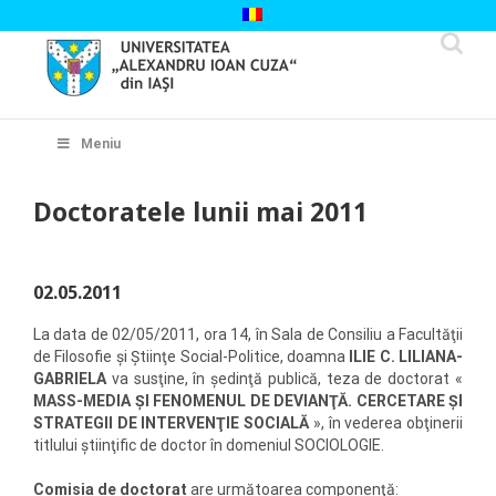
Skip
to
content
Cautare...
Meniu
Doctoratele lunii mai 2011
02.05.2011
La data de 02/05/2011, ora 14, în Sala de Consiliu a Facultăţii
de Filosofie şi Ştiinţe Social-Politice, doamna
ILIE C. LILIANA-
GABRIELA
va susţine, în şedinţă publică, teza de doctorat «
MASS-MEDIA ŞI FENOMENUL DE DEVIANŢĂ. CERCETARE ŞI
STRATEGII DE INTERVENŢIE SOCIALĂ
», în vederea obţinerii
titlului ştiinţific de doctor în domeniul SOCIOLOGIE.
Comisia de doctorat
are următoarea componenţă: