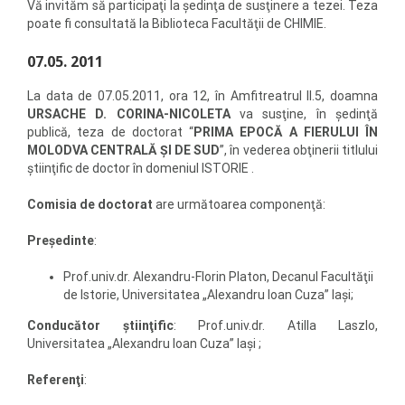
Vă invităm să participaţi la şedinţa de susţinere a tezei. Teza
poate fi consultată la Biblioteca Facultăţii de CHIMIE.
07.05. 2011
La data de 07.05.2011, ora 12, în Amfitreatrul II.5, doamna
URSACHE D. CORINA-NICOLETA
va susţine, în şedinţă
publică, teza de doctorat “
PRIMA EPOCĂ A FIERULUI ÎN
MOLODVA CENTRALĂ ŞI DE SUD
”, în vederea obţinerii titlului
ştiinţific de doctor în domeniul ISTORIE .
Comisia de doctorat
are următoarea componenţă:
Preşedinte
:
Prof.univ.dr. Alexandru-Florin Platon, Decanul Facultăţii
de Istorie, Universitatea „Alexandru Ioan Cuza” Iaşi;
Conducător ştiinţific
: Prof.univ.dr. Atilla Laszlo,
Universitatea „Alexandru Ioan Cuza” Iaşi ;
Referenţi
: