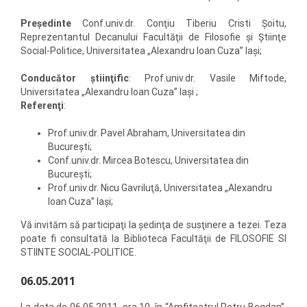
Preşedinte
Conf.univ.dr. Conţiu Tiberiu Cristi Şoitu,
Reprezentantul Decanului Facultăţii de Filosofie şi Ştiinţe
Social-Politice, Universitatea „Alexandru Ioan Cuza” Iaşi;
Conducător ştiinţific
: Prof.univ.dr. Vasile Miftode,
Universitatea „Alexandru Ioan Cuza” Iaşi ;
Referenţi
:
Prof.univ.dr. Pavel Abraham, Universitatea din
Bucureşti;
Conf.univ.dr. Mircea Botescu, Universitatea din
Bucureşti;
Prof.univ.dr. Nicu Gavriluţă, Universitatea „Alexandru
Ioan Cuza” Iaşi;
Vă invităm să participaţi la şedinţa de susţinere a tezei. Teza
poate fi consultată la Biblioteca Facultăţii de FILOSOFIE SI
STIINTE SOCIAL-POLITICE.
06.05.2011