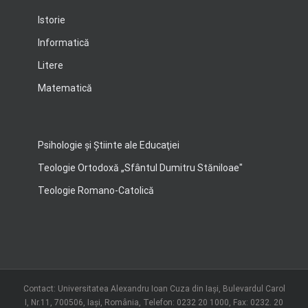
Istorie
Informatică
Litere
Matematică
Psihologie şi Ştiinte ale Educaţiei
Teologie Ortodoxă „Sfântul Dumitru Stăniloae"
Teologie Romano-Catolică
Contact: Universitatea Alexandru Ioan Cuza din Iași, Bulevardul Carol
I, Nr.11, 700506, Iaşi, România, Telefon: 0232 20 1000, Fax: 0232. 20