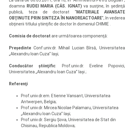
La data de 06.05.2011, ora 10, în “Amfiteatrul Petru Bogdan”,
doamna
RUDEI MARIA (CĂS. IGNAT)
va susţine, în şedinţă
publică, teza de doctorat “
MATERIALE AVANSATE
OBŢINUTE PRIN SINTEZA ÎN NANOREACTOARE
”, în vederea
obţinerii titlului ştiinţific de doctor în domeniul CHIMIE .
Comisia de doctorat
are următoarea componenţă:
Preşedinte
Conf.univ.dr. Mihail Lucian Bîrsă, Universitatea
„Alexandru Ioan Cuza” Iaşi;
Conducător ştiinţific
: Prof.univ.dr. Eveline Popovici,
Universitatea „Alexandru Ioan Cuza” Iaşi ;
Referenţi
Prof.univ.dr.em. Etienne Vansant, Universitatea
Antwerpen, Belgia;
Prof.univ.dr. Mircea Nicolae Palamaru, Universitatea
„Alexandru Ioan Cuza” Iaşi;
Prof.univ.dr. Sergiu Şova, Universitatea de Stat din
Chisinau, Republica Moldova;