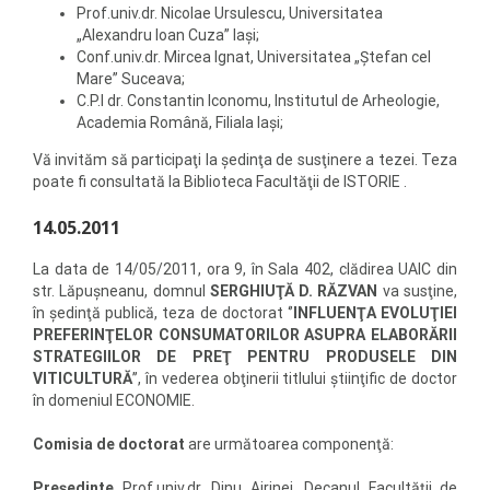
Prof.univ.dr. Nicolae Ursulescu, Universitatea
„Alexandru Ioan Cuza” Iaşi;
Conf.univ.dr. Mircea Ignat, Universitatea „Ştefan cel
Mare” Suceava;
C.P.I dr. Constantin Iconomu, Institutul de Arheologie,
Academia Română, Filiala Iaşi;
Vă invităm să participaţi la şedinţa de susţinere a tezei. Teza
poate fi consultată la Biblioteca Facultăţii de ISTORIE .
14.05.2011
La data de 14/05/2011, ora 9, în Sala 402, clădirea UAIC din
str. Lăpuşneanu, domnul
SERGHIUŢĂ D. RĂZVAN
va susţine,
în şedinţă publică, teza de doctorat ‘’
INFLUENŢA EVOLUŢIEI
PREFERINŢELOR CONSUMATORILOR ASUPRA ELABORĂRII
STRATEGIILOR DE PREŢ PENTRU PRODUSELE DIN
VITICULTURĂ
’’, în vederea obţinerii titlului ştiinţific de doctor
în domeniul ECONOMIE.
Comisia de doctorat
are următoarea componenţă:
Preşedinte
Prof.univ.dr. Dinu Airinei, Decanul Facultăţii de