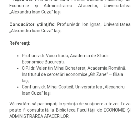
Economie şi Administrarea Afacerilor, Universitatea
„Alexandru Ioan Cuza” Iaşi;
Conducător ştiinţific
: Prof.univ.dr. Ion Ignat, Universitatea
„Alexandru Ioan Cuza” Iaşi;
Referenţi
:
Prof.univ.dr. Voicu Radu, Academia de Studii
Economice Bucureşti;
C.P.I dr. Valentin Mihai Bohatereţ, Academia Română,
Institutul de cercetări economice „Gh.Zane” – filiala
Iaşi;
Conf.univ.dr. Mihai Costică, Universitatea „Alexandru
Ioan Cuza” Iaşi;
Vă invităm să participaţi la şedinţa de susţinere a tezei. Teza
poate fi consultată la Biblioteca Facultăţii de ECONOMIE ŞI
ADMINISTRAREA AFACERILOR.