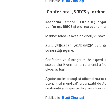
Publicație :
Bună Ziua Iași
Conferința ,,BRICS și ordin
Academia Română – Filiala Iași organ
conferința BRICS și ordinea economic
Manifestarea va avea loc vineri, 29 martie
Seria „PRELEGERI ACADEMICE” este desti
comunității ieșene.
Conferința va fi susținută de experți î
subiectului. Evenimentul se anunță a fi u
global actual.
Așadar, cei interesați să afle mai multe 
economică mondială” organizată de Acad
conferință și despre participarea la acea
Publicație :
Bună Ziua Iași