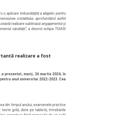
u o aplicare îmbunătățită a aliajelor pentru
mensiunea cristalitului, aprofundând astfel
 Această realizare subliniază angajamentul și
 domeniul sănătății”, a descris echipa TUIASI
tantă realizare a fost
, a prezentat, marți, 26 martie 2024, în
 pentru anul universitar 2022-2023. Cea
rea din timpul anului, examenele practice
teste grilă, date pe tabletă, întrebările