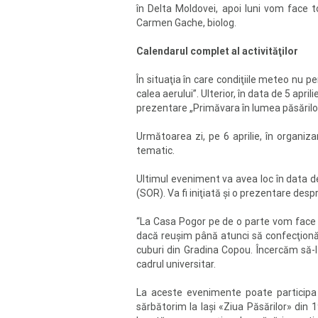
în Delta Moldovei, apoi luni vom face t
Carmen Gache, biolog.
Calendarul complet al activităţilor
În situaţia în care condiţiile meteo nu pe
calea aerului”. Ulterior, în data de 5 apri
prezentare „Primăvara în lumea păsărilor 
Următoarea zi, pe 6 aprilie, în organizare
tematic.
Ultimul eveniment va avea loc în data de
(SOR). Va fi iniţiată şi o prezentare de
“La Casa Pogor pe de o parte vom face o 
dacă reuşim până atunci să confecţionăm,
cuburi din Gradina Copou. Încercăm să-l 
cadrul universitar.
La aceste evenimente poate participa o
sărbătorim la Iaşi «Ziua Păsărilor» din