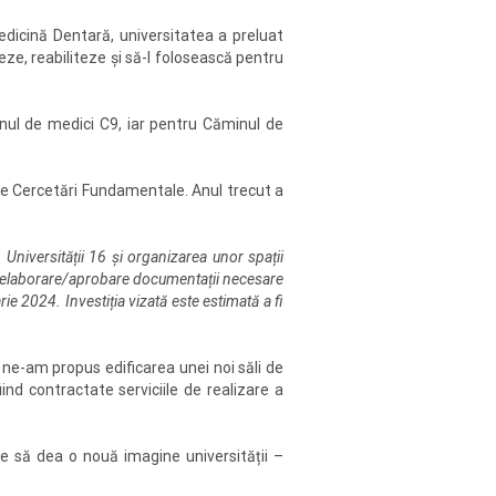
 Medicină Dentară, universitatea a preluat
eze, reabiliteze și să-l folosească pentru
nul de medici C9, iar pentru Căminul de
 de Cercetări Fundamentale. Anul trecut a
 Universității 16 și organizarea unor spații
de elaborare/aprobare documentații necesare
arie 2024. Investiția vizată este estimată a fi
, ne-am propus edificarea unei noi săli de
iind contractate serviciile de realizare a
ite să dea o nouă imagine universității –