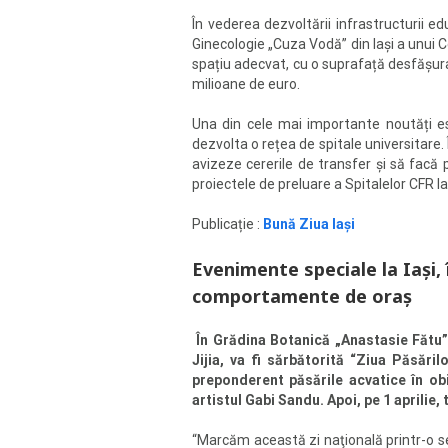
În vederea dezvoltării infrastructurii e
Ginecologie „Cuza Vodă” din Iași a unui C
spațiu adecvat, cu o suprafață desfășura
milioane de euro.
Una din cele mai importante noutăți es
dezvolta o rețea de spitale universitare. 
avizeze cererile de transfer și să facă
proiectele de preluare a Spitalelor CFR Ia
Publicație :
Bună Ziua Iași
Evenimente speciale la Iaşi, 
comportamente de oraş
În Grădina Botanică „Anastasie Fătu” 
Jijia, va fi sărbătorită “Ziua Păsări
preponderent păsările acvatice în obi
artistul Gabi Sandu. Apoi, pe 1 aprilie,
“Marcăm această zi naţională printr-o s