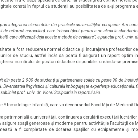
tocate într-o bază specială de date, iar studenții au obținut notele pe 
igitale constă în faptul că studenții au posibilitatea de a-și programa 
prin integrarea elementelor din practicile universităților europene. Am con
 de reformă curriculară, care trebuia făcut pentru a ne alinia la standardel
bală, care utilizează deja aceste metode de evaluare”, a punctat prof. univ. dr. 
itate a fost reducerea normei didactice și încurajarea profesorilor de
nilor de studiu, astfel încât să poată fi asigurat un raport optim înt
șterea numărului de posturi didactice disponibile, creându-se premise
it din peste 2.900 de studenți și parteneriate solide cu peste 90 de institu
ă. Diversitatea lingvistică și culturală îmbogățește experiența educațională, f
ubliniat prof. univ. dr. Viorel Scripcariu în raportul său.
 de Stomatologie Infantilă, care va deveni sediul Facultății de Medicină 
atrimonială a universității, continuarea derulării executării lucrărilor d
 asigure spații generoase și moderne pentru activitățile Facultății de M
urmează a fi completate de dotarea spațiilor cu echipamente și mobi