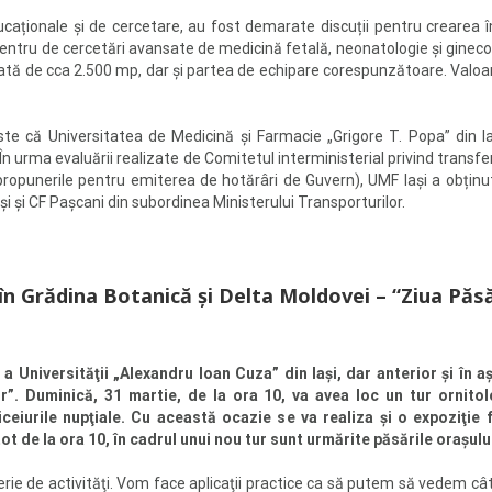
ducaționale și de cercetare, au fost demarate discuții pentru crearea 
entru de cercetări avansate de medicină fetală, neonatologie și ginecol
tă de cca 2.500 mp, dar și partea de echipare corespunzătoare. Valoar
te că Universitatea de Medicină și Farmacie „Grigore T. Popa” din I
În urma evaluării realizate de Comitetul interministerial privind transfer
 propunerile pentru emiterea de hotărâri de Guvern), UMF Iași a obți
și și CF Pașcani din subordinea Ministerului Transporturilor.
în Grădina Botanică şi Delta Moldovei – “Ziua Păsăr
a Universităţii „Alexandru Ioan Cuza” din Iaşi, dar anterior şi în 
lor”. Duminică, 31 martie, de la ora 10, va avea loc un tur ornit
ceiurile nupţiale. Cu această ocazie se va realiza şi o expoziţie 
 tot de la ora 10, în cadrul unui nou tur sunt urmărite păsările oraşul
erie de activităţi. Vom face aplicaţii practice ca să putem să vedem 