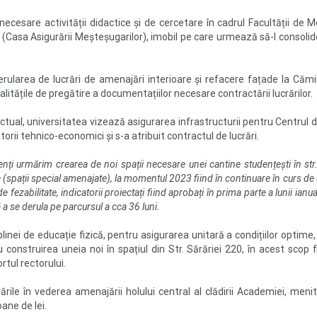
 necesare activității didactice și de cercetare în cadrul Facultății de
tă (Casa Asigurării Meșteșugarilor), imobil pe care urmează să-l consolid
larea de lucrări de amenajări interioare și refacere fațade la Cămi
litățile de pregătire a documentațiilor necesare contractării lucrărilor.
tual, universitatea vizează asigurarea infrastructurii pentru Centrul
torii tehnico-economici și s-a atribuit contractul de lucrări.
denți urmărim crearea de noi spații necesare unei cantine studențești în str.
le (spații special amenajate), la momentul 2023 fiind în continuare în curs 
de fezabilitate, indicatorii proiectați fiind aprobați în prima parte a lunii ianu
 a se derula pe parcursul a cca 36 luni.
iplinei de educație fizică, pentru asigurarea unitară a condițiilor optime
 construirea uneia noi în spațiul din Str. Sărăriei 220, în acest scop f
tul rectorului.
rările în vederea amenajării holului central al clădirii Academiei, men
ane de lei.