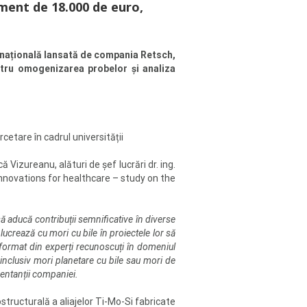
ament de 18.000 de euro,
ernațională lansată de compania Retsch,
ntru omogenizarea probelor și analiza
cetare în cadrul universității
ă Vizureanu, alături de șef lucrări dr. ing.
 innovations for healthcare – study on the
să aducă contribuții semnificative în diverse
e lucrează cu mori cu bile în proiectele lor să
iu format din experți recunoscuți în domeniul
inclusiv mori planetare cu bile sau mori de
zentanții companiei.
structurală a aliajelor Ti-Mo-Si fabricate