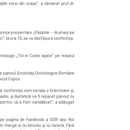
le verzi din oraşe”, a declarat prof.dr.
onferinţa-prezentare „Păsările – drumeţi pe
gor”, la ora 10, se va desfăşura conferinţa-
tologic „Tril în Codrii Iaşilor” pe traseul
 pe panoul Societăţii Ornitologice Române
arcul Copou.
ă conferinţă vom instala o hrănitoare şi,
ilor, şi duminică va fi reparat panoul cu
i pentru că a fost vandalizat”, a adăugat
e pe pagina de Facebook a SOR Iaşi. Noi
m merge si cu binoclu şi cu lunetă. Fără