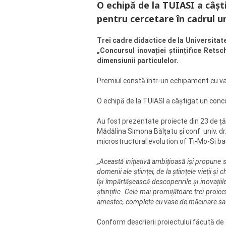
O echipă de la TUIASI a câșt
pentru cercetare în cadrul un
Trei cadre didactice de la Universitat
„Concursul inovației științifice Ret
dimensiunii particulelor.
Premiul constă într-un echipament cu va
O echipă de la TUIASI a câștigat un concu
Au fost prezentate proiecte din 23 de țări,
Mădălina Simona Bălțatu și conf. univ. dr
microstructural evolution of Ti-Mo-Si bas
„Această inițiativă ambițioasă își propune s
domenii ale științei, de la științele vieții ș
își împărtășească descoperirile și inovațiil
științific. Cele mai promițătoare trei pro
amestec, complete cu vase de măcinare sau 
Conform descrierii proiectului făcută de 