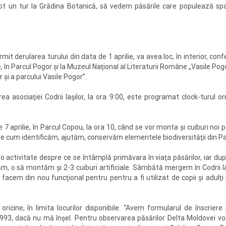
ot un tur la Grădina Botanică, să vedem păsările care populează spaţii
rmit derularea turului din data de 1 aprilie, va avea loc, în interior, c
lie, în Parcul Pogor şi la Muzeul Naţional al Literaturii Române „Vasile Po
şi a parcului Vasile Pogor”.
a asociaţiei Codrii Iaşilor, la ora 9:00, este programat clock-turul orni
 7 aprilie, în Parcul Copou, la ora 10, când se vor monta şi cuiburi noi
spre cum identificăm, ajutăm, conservăm elementele biodiversităţii din P
activitate despre ce se întâmplă primăvara în viaţa păsărilor, iar dup
 o să montăm şi 2-3 cuiburi artificiale. Sâmbătă mergem în Codrii Iaş
facem din nou funcţional pentru pentru a fi utilizat de copii şi adulţ
ricine, în limita locurilor disponibile. “Avem formularul de înscrier
 1993, dacă nu mă înşel. Pentru observarea păsărilor Delta Moldovei vo