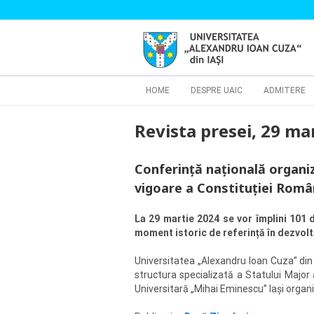
Skip
to
content
Cautare...
HOME
DESPRE UAIC
ADMITERE
Revista presei, 29 ma
Conferință națională organiza
vigoare a Constituției Româ
La 29 martie 2024 se vor împlini 101 d
moment istoric de referință în dezvolta
Universitatea „Alexandru Ioan Cuza” din Ia
structura specializată a Statului Major 
Universitară „Mihai Eminescu” Iași organ