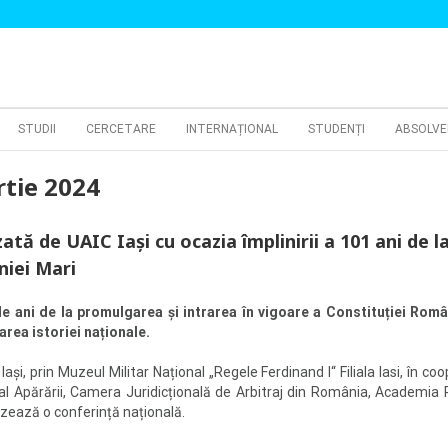
STUDII
CERCETARE
INTERNAȚIONAL
STUDENȚI
ABSOLVE
rtie 2024
tă de UAIC Iași cu ocazia împlinirii a 101 ani de l
niei Mari
e ani de la promulgarea și intrarea în vigoare a Constituției Româ
rea istoriei naționale.
și, prin Muzeul Militar Național „Regele Ferdinand I“ Filiala Iasi, în co
al Apărării, Camera Juridicțională de Arbitraj din România, Academia R
izează o conferință națională.