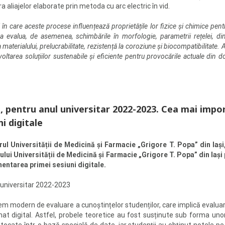
a aliajelor elaborate prin metoda cu arc electric în vid.
 care aceste procese influențează proprietățile lor fizice și chimice pentr
 va evalua, de asemenea, schimbările în morfologie, parametrii rețelei, di
 materialului, prelucrabilitate, rezistență la coroziune și biocompatibilitate.
zvoltarea soluțiilor sustenabile și eficiente pentru provocările actuale din
, pentru anul universitar 2022-2023. Cea mai impor
i digitale
orul Universității de Medicină și Farmacie „Grigore T. Popa” din Iași
ului Universității de Medicină și Farmacie „Grigore T. Popa” din Iași
entarea primei sesiuni digitale.
l universitar 2022-2023
em modern de evaluare a cunoștințelor studenților, care implică evalua
mat digital. Astfel, probele teoretice au fost susținute sub forma unor 