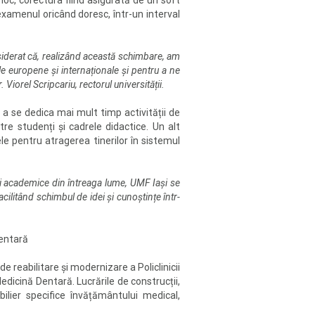
loc, corectura fiind asigurată de un soft
examenul oricând doresc, într-un interval
siderat că, realizând această schimbare, am
e europene și internaționale și pentru a ne
Viorel Scripcariu, rectorul universității.
 a se dedica mai mult timp activității de
re studenți și cadrele didactice. Un alt
le pentru atragerea tinerilor în sistemul
ții academice din întreaga lume, UMF Iași se
acilitând schimbul de idei și cunoștințe într-
Dentară
e reabilitare şi modernizare a Policlinicii
edicină Dentară. Lucrările de construcții,
lier specifice învățământului medical,