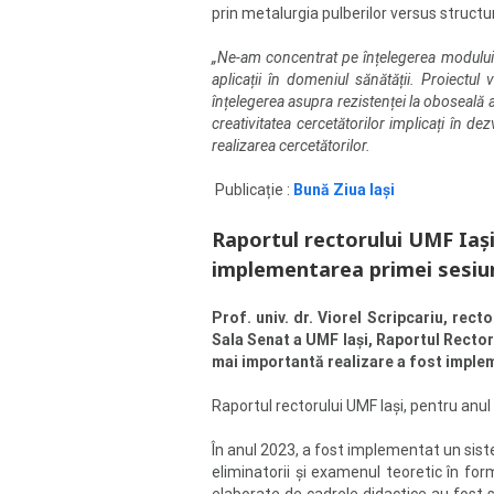
prin metalurgia pulberilor versus structur
„Ne-am concentrat pe înțelegerea modului în
aplicații în domeniul sănătății. Proiectul
înțelegerea asupra rezistenței la oboseală a
creativitatea cercetătorilor implicați în de
realizarea cercetătorilor.
Publicație :
Bună Ziua Iași
Raportul rectorului UMF Iași
implementarea primei sesiun
Prof. univ. dr. Viorel Scripcariu, rect
Sala Senat a UMF Iași, Raportul Rector
mai importantă realizare a fost implem
Raportul rectorului UMF Iași, pentru anu
În anul 2023, a fost implementat un sist
eliminatorii și examenul teoretic în for