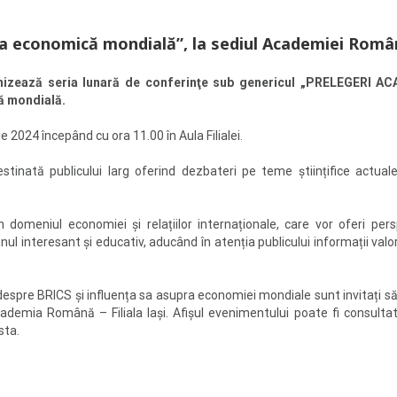
ea economică mondială”, la sediul Academiei Român
izează seria lunară de conferinţe sub genericul „PRELEGERI ACAD
ă mondială.
 2024 începând cu ora 11.00 în Aula Filialei.
nată publicului larg oferind dezbateri pe teme științifice actuale 
n domeniul economiei și relațiilor internaționale, care vor oferi pe
nul interesant și educativ, aducând în atenția publicului informații va
despre BRICS și influența sa asupra economiei mondiale sunt invitați să
emia Română – Filiala Iași. Afișul evenimentului poate fi consultat
sta.