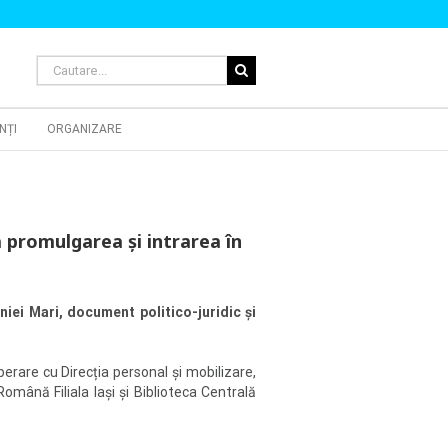
Cautare...
NȚI
ORGANIZARE
a promulgarea și intrarea în
niei Mari, document politico-juridic și
operare cu Direcția personal şi mobilizare,
omână Filiala Iași și Biblioteca Centrală