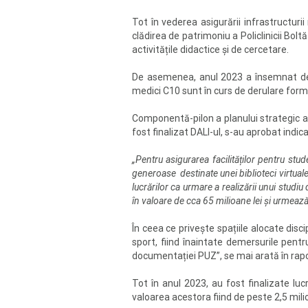
Tot în vederea asigurării infrastructurii
clădirea de patrimoniu a Policlinicii Bol
activitățile didactice și de cercetare.
De asemenea, anul 2023 a însemnat deru
medici C10 sunt în curs de derulare forma
Componentă-pilon a planului strategic ac
fost finalizat DALI-ul, s-au aprobat indica
„Pentru asigurarea facilităților pentru stu
generoase destinate unei biblioteci virtua
lucrărilor ca urmare a realizării unui studiu 
în valoare de cca 65 milioane lei și urmează
În ceea ce privește spațiile alocate disc
sport, fiind înaintate demersurile pentru
documentației PUZ”, se mai arată în rapor
Tot în anul 2023, au fost finalizate luc
valoarea acestora fiind de peste 2,5 milio