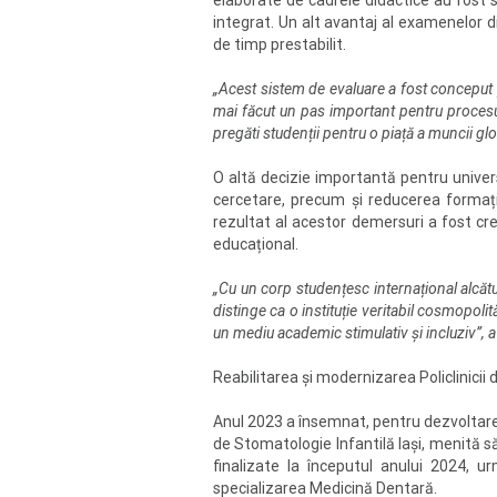
elaborate de cadrele didactice au fost s
integrat. Un alt avantaj al examenelor d
de timp prestabilit.
„Acest sistem de evaluare a fost conceput 
mai făcut un pas important pentru procesul
pregăti studenții pentru o piață a muncii glo
O altă decizie importantă pentru univers
cercetare, precum și reducerea formațiu
rezultat al acestor demersuri a fost cre
educațional.
„Cu un corp studențesc internațional alcătu
distinge ca o instituție veritabil cosmopolit
un mediu academic stimulativ și incluziv”, a s
Reabilitarea și modernizarea Policlinicii
Anul 2023 a însemnat, pentru dezvoltarea p
de Stomatologie Infantilă Iaşi, menită să
finalizate la începutul anului 2024, 
specializarea Medicină Dentară.