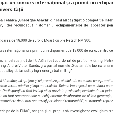
igat un concurs internațional și a primit un echip
iversității
ea Tehnică „Gheorghe Asachi” din Iași au câștigat o competiție int
sch”, lider recunoscut în domeniul echipamentelor de laborator pe
loarea de 18.000 de euro, o Moară cu bile Retsch PM 300.
rs internațional și a primit un echipament de 18.000 de euro, pentru cer
 iar cel susținut de TUIASI a fost coordonat de prof. univ. dr. ing. Petric
. ing. Andrei Victor Sandu, și a purtat numele „Sustainable biomaterial
ed alloy obtained by high-energy ball milling”.
ă identifice, să sprijine și să premieze proiectele de cercetare care promit 
i chimie verde, până la știința materialelor. Retsch încurajează cercetătorii car
e. Participanții au fost invitați să-și prezinte proiectele, evaluate de un jur
iecte au fost recompensate cu echipamente de laborator de ultimă generație, 
vouchere de bunuri pentru alți participanți remarcabili”, au transmis repre
echipa de la TUIASI, aceștia și-au propus să investigheze evoluția micro