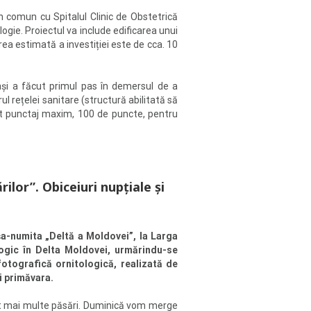
în comun cu Spitalul Clinic de Obstetrică
ogie. Proiectul va include edificarea unui
ea estimată a investiției este de cca. 10
ași a făcut primul pas în demersul de a
ul rețelei sanitare (structură abilitată să
nut punctaj maxim, 100 de puncte, pentru
ilor”. Obiceiuri nupţiale şi
aşa-numita „Deltă a Moldovei”, la Larga
ologic în Delta Moldovei, urmărindu-se
fotografică ornitologică, realizată de
ui primăvara.
cât mai multe păsări. Duminică vom merge