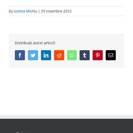
By
Iustina Michiu
|
29 noiembrie 2023
Distribuiți acest articol:
facebook
twitter
linkedin
reddit
whatsapp
tumblr
pinterest
E-
mail: