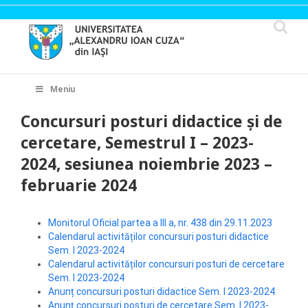
Skip
to
content
Cautare...
Meniu
Concursuri posturi didactice și de
cercetare, Semestrul I – 2023-
2024, sesiunea noiembrie 2023 –
februarie 2024
Monitorul Oficial partea a III a, nr. 438 din 29.11.2023
Calendarul activităților concursuri posturi didactice
Sem. I 2023-2024
Calendarul activităților concursuri posturi de cercetare
Sem. I 2023-2024
Anunț concursuri posturi didactice Sem. I 2023-2024
Anunț concursuri posturi de cercetare Sem. I 2023-