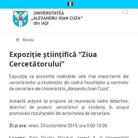
Skip
to
content
Cautare...
Meniu
Expoziție științifică “Ziua
Cercetătorului”
Expoziția va prezenta realizările cele mai importante ale
cercetătorilor și studenților din cadrul facultăților și centrelor
de cercetare ale Universitătii „Alexandru Ioan Cuza”.
Această acțiune își propune să reunească cadre didactice,
directori de proiect, cercetători și studenți, în scopul
promovării rezultatelor din activitatea de cercetare.
Zi și ora:
vineri, 24 octombrie 2019, ora 9:00-15:00