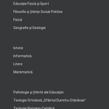
Educație Fizică și Sport
Filosofie şi Ştiinţe Social-Politice
Fizică
Geografie şi Geologie
Istorie
Informatică
Litere
Matematică
Psihologie şi Ştiinte ale Educaţiei
Teologie Ortodoxă „Sfântul Dumitru Stăniloae"
Teologie Romano-Catolică