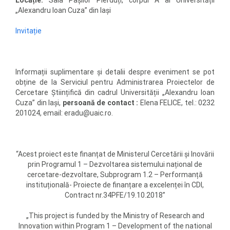
Locație:
Sala Pașilor Pierduți, corpul A al Universității
„Alexandru Ioan Cuza” din Iași
Invitație
Informații suplimentare și detalii despre eveniment se pot
obține de la Serviciul pentru Administrarea Proiectelor de
Cercetare Științifică din cadrul Universității „Alexandru Ioan
Cuza” din Iași,
persoană de contact :
Elena FELICE, tel.: 0232
201024, email: eradu@uaic.ro.
“Acest proiect este finanțat de Ministerul Cercetării și Inovării
prin Programul 1 – Dezvoltarea sistemului național de
cercetare-dezvoltare, Subprogram 1.2 – Performanță
instituțională- Proiecte de finanțare a excelenței în CDI,
Contract nr.34PFE/19.10.2018”
„This project is funded by the Ministry of Research and
Innovation within Program 1 – Development of the national