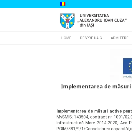
Skip
to
content
Cautare...
HOME
DESPRE UAIC
ADMITERE
Implementarea de măsuri ac
Implementarea de măsuri active pentr
MySMIS: 143504, contract nr. 1091/02.0
Infrastructură Mare 2014-2020, Axa Pri
POIM/881/9/1/Consolidarea capacităţii u