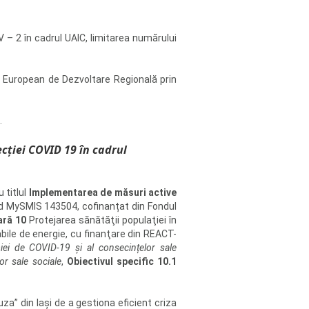
V – 2 în cadrul UAIC, limitarea numărului
l European de Dezvoltare Regională prin
.
cției COVID 19 în cadrul
 titlul
Implementarea de măsuri active
od MySMIS 143504, cofinanțat din Fondul
ară 10
Protejarea sănătăţii populaţiei în
abile de energie, cu finanţare din REACT-
miei de COVID-19 și al consecințelor sale
or sale sociale
,
Obiectivul specific 10.1
.
za” din Iași de a gestiona eficient criza