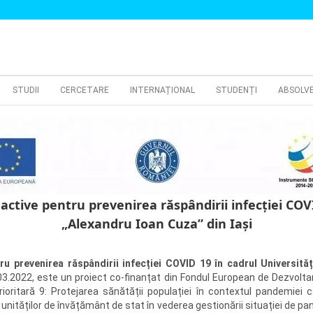
STUDII
CERCETARE
INTERNAȚIONAL
STUDENȚI
ABSOLV
tive pentru prevenirea răspândirii infecției COVID
„Alexandru Ioan Cuza” din Iași
u prevenirea răspândirii infecției COVID 19 în cadrul Universităț
3.2022, este un proiect co-finanțat din Fondul European de Dezvolta
oritară 9: Protejarea sănătății populației în contextul pandemiei 
nităților de învățământ de stat în vederea gestionării situației de 