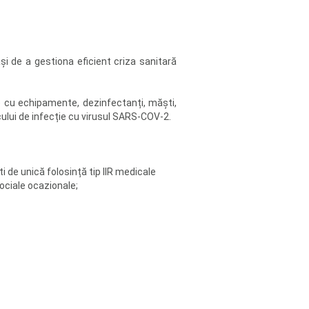
ași de a gestiona eficient criza sanitară
) cu echipamente, dezinfectanți, măști,
scului de infecție cu virusul SARS-COV-2.
 de unică folosință tip IIR medicale
sociale ocazionale;