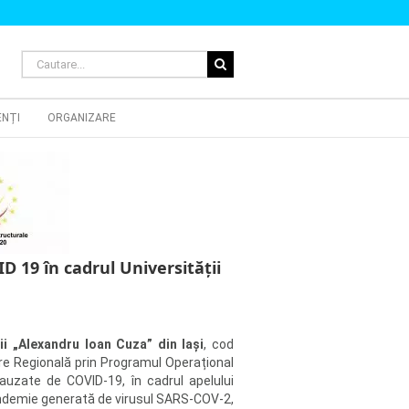
Cautare...
ENȚI
ORGANIZARE
 19 în cadrul Universității
ii „Alexandru Ioan Cuza” din Iași
, cod
re Regională prin Programul Operațional
cauzate de COVID-19, în cadrul apelului
pandemie generată de virusul SARS-COV-2,