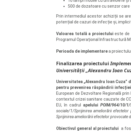
10 lămpi mobile cu ultraviolete ș
500 de dozatoare cu senzor care 
Prin intermediul acestor achiziții se ar
potențial de cazuri de infecție și, implici
Valoarea totală a proiectului
este de 1
Programul Operațional Infrastructură 
Perioada de implementare
a proiectulu
Finalizarea proiectului
Implemen
Universității „Alexandru Ioan Cuz
Universitatea „Alexandru Ioan Cuza” di
pentru prevenirea răspândirii infecție
European de Dezvoltare Regională prin
contextul crizei sanitare cauzate de COV
EU, în cadrul
apelului
POIM/964/10/1/
sociale/1/Sprijinirea ameliorării efectel
Sprijinirea ameliorării efectelor provocate 
Obiectivul general al proiectului
a fost