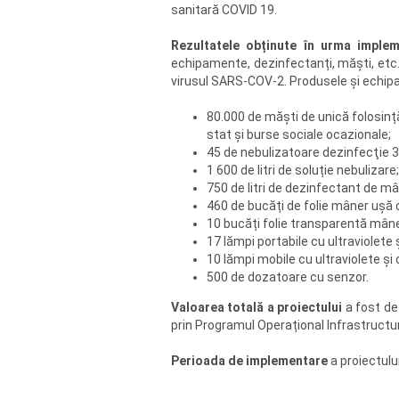
sanitară COVID 19.
Rezultatele obținute în urma impleme
echipamente, dezinfectanți, măști, etc., 
virusul SARS-COV-2. Produsele și echipa
80.000 de măști de unică folosință
stat și burse sociale ocazionale;
45 de nebulizatoare dezinfecţie 
1 600 de litri de soluție nebulizare;
750 de litri de dezinfectant de mâi
460 de bucăți de folie mâner ușă 
10 bucăți folie transparentă mân
17 lămpi portabile cu ultraviolete
10 lămpi mobile cu ultraviolete ș
500 de dozatoare cu senzor.
Valoarea totală a proiectului
a fost de
prin Programul Operațional Infrastruct
Perioada de implementare
a proiectulu