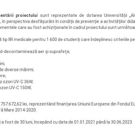
ntării proiectului
sunt reprezentate de dotarea Universității „Al
în perspectiva desfășurării în condiții de prevenție a activităților dida
mentele care au fost achiziționate în cadrul proiectului sunt următoar
 tip IIR medicale pentru 1 600 de studenți care îndeplinesc criteriile p
3d-decontaminează aer şi suprafeţe;
ni;
de diverse mărimi;
ere;
 și ozon UV-C 36W;
i ozon UV-C 150W;
 757.672,62 lei, reprezentând finanțarea Uniunii Europene din Fondul
ură Mare 2014-2020.
i a fost de 30 luni, începând cu data de 01.01.2021 până la 30.06.2023.