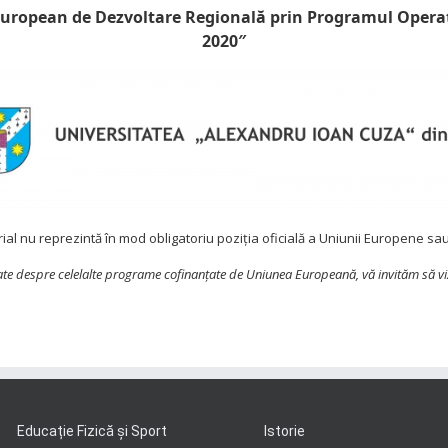
 European de Dezvoltare Regională prin Programul Operaț
2020″
ial nu reprezintă în mod obligatoriu poziția oficială a Uniunii Europene s
iate despre celelalte programe cofinanţate de Uniunea Europeană,
vă invităm să vi
Educație Fizică și Sport
Istorie