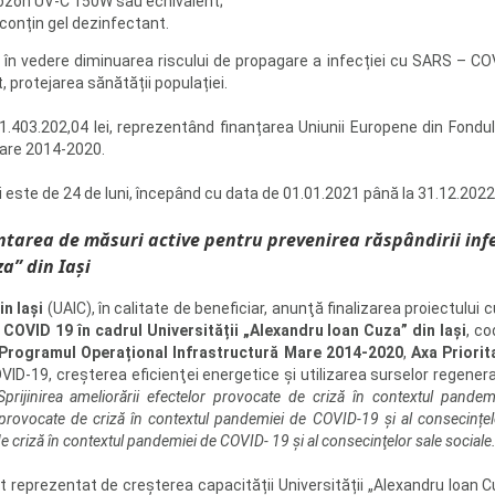
i ozon UV-C 150W sau echivalent;
conțin gel dezinfectant.
e în vedere diminuarea riscului de propagare a infecției cu SARS – CO
t, protejarea sănătății populației.
.403.202,04 lei, reprezentând finanțarea Uniunii Europene din Fondu
Mare 2014-2020.
i este de 24 de luni, începând cu data de 01.01.2021 până la 31.12.2022
tarea de măsuri active pentru prevenirea răspândirii infe
a” din Iași
n Iaşi
(UAIC), în calitate de beneficiar, anunţă finalizarea proiectului cu
i COVID 19 în cadrul Universității „Alexandru Ioan Cuza” din Iași
, c
Programul Operațional Infrastructură Mare 2014-2020
,
Axa Priorit
ID-19, creşterea eficienţei energetice şi utilizarea surselor regener
Sprijinirea ameliorării efectelor provocate de criză în contextul pande
or provocate de criză în contextul pandemiei de COVID-19 și al consecințel
de criză în contextul pandemiei de COVID- 19 și al consecinţelor sale sociale
 reprezentat de creșterea capacității Universității „Alexandru Ioan Cu