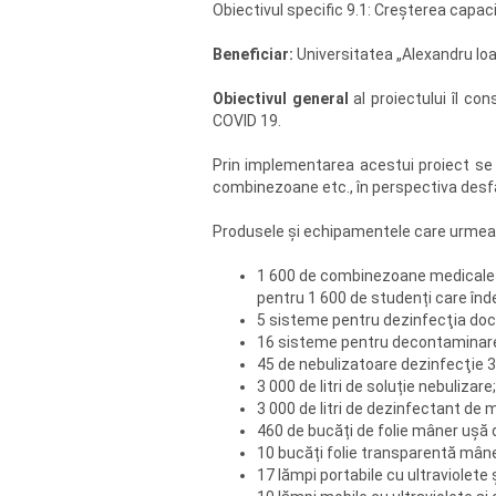
Obiectivul specific 9.1: Creșterea capaci
Beneficiar:
Universitatea „Alexandru Ioa
Obiectivul general
al proiectului îl con
COVID 19.
Prin implementarea acestui proiect se 
combinezoane etc., în perspectiva desfășu
Produsele și echipamentele care urmează
1 600 de combinezoane medicale de
pentru 1 600 de studenți care înde
5 sisteme pentru dezinfecţia doc
16 sisteme pentru decontaminarea
45 de nebulizatoare dezinfecţie 
3 000 de litri de soluție nebulizare;
3 000 de litri de dezinfectant de m
460 de bucăți de folie mâner ușă 
10 bucăți folie transparentă mân
17 lămpi portabile cu ultraviolete