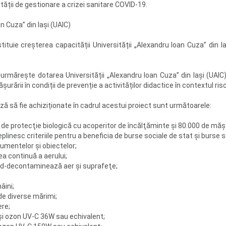
tății de gestionare a crizei sanitare COVID-19.
n Cuza” din Iaşi (UAIC)
stituie creșterea capacității Universității „Alexandru Ioan Cuza” din I
urmărește dotarea Universității „Alexandru Ioan Cuza” din Iași (UAIC
rării în condiții de prevenție a activităților didactice în contextul ri
 să fie achiziționate în cadrul acestui proiect sunt următoarele:
 protecţie biologică cu acoperitor de încălţăminte și 80.000 de măști
plinesc criteriile pentru a beneficia de burse sociale de stat și burse 
umentelor şi obiectelor;
 continuă a aerului;
3d-decontaminează aer şi suprafeţe;
âini;
de diverse mărimi;
ere;
 și ozon UV-C 36W sau echivalent;