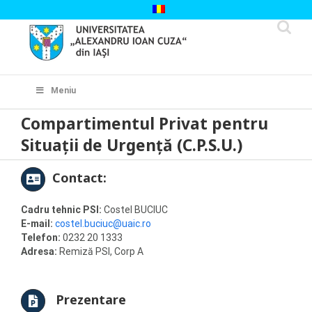
Skip
to
content
Cautare...
Meniu
Compartimentul Privat pentru
Situaţii de Urgenţă (C.P.S.U.)
Contact:
Cadru tehnic PSI:
Costel BUCIUC
E-mail:
costel.buciuc@uaic.ro
Telefon:
0232 20 1333
Adresa:
Remiză PSI, Corp A
Prezentare