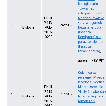
biologice prin
taxonomie
integrata: cazul
PN-III-
plosnitei invazive
P4-ID-
verzi a legumelor
1
24/2017
Biologie
PCE-
Nezara viridula
2016-
(Insecta:
0233
Hemiptera) si a
parazitoizilor sai
(Insecta:
Hymenoptera)
,
acronim
NEVIPIT
Colonizarea
periferiei (Moesia
Inferior și Scythia
PN-III-
Minor – secolele I-
P4-ID-
VI p.Hr.): o abordar
2
73/2017
Biologie
PCE-
bioarheologică a
2016-
romanizării
,
0852