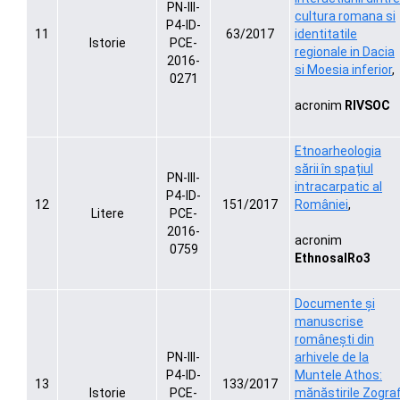
PN-III-
cultura romana si
P4-ID-
11
63/2017
identitatile
Istorie
PCE-
regionale in Dacia
2016-
si Moesia inferior
,
0271
acronim
RIVSOC
Etnoarheologia
sării în spațiul
PN-III-
intracarpatic al
P4-ID-
12
151/2017
României
,
Litere
PCE-
2016-
acronim
0759
EthnosalRo3
Documente şi
manuscrise
româneşti din
PN-III-
arhivele de la
P4-ID-
Muntele Athos:
13
133/2017
Istorie
PCE-
mănăstirile Zogra