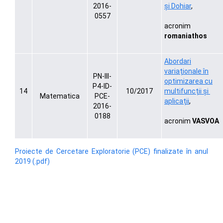
2016-
şi Dohiar
,
0557
acronim
romaniathos
Abordari
variaționale în
PN-III-
optimizarea cu
P4-ID-
14
10/2017
multifuncții și
Matematica
PCE-
aplicații
,
2016-
0188
acronim
VASVOA
Proiecte de Cercetare Exploratorie (PCE) finalizate în anul
2019 (.pdf)