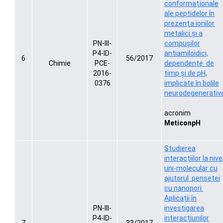
conformaţionale
ale peptidelor în
prezenţa ionilor
metalici şi a
PN-III-
compuşilor
P4-ID-
antiamiloidici,
6
56/2017
Chimie
PCE-
dependente de
2016-
timp şi de pH,
0376
implicate în bolile
neurodegenerativ
acronim
MeticonpH
Studierea
interacțiilor la nive
uni-molecular cu
ajutorul pensetei
cu nanopori.
Aplicații în
PN-III-
investigarea
P4-ID-
interacțiunilor