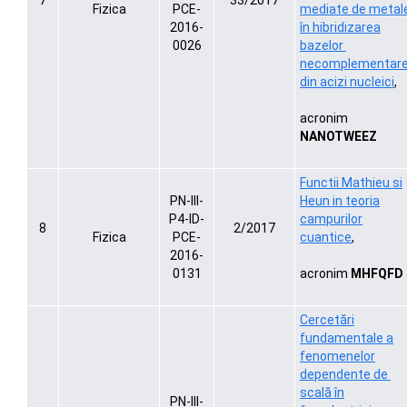
7
33/2017
Fizica
PCE-
mediate de metal
2016-
în hibridizarea
0026
bazelor
necomplementar
din acizi nucleici
,
acronim
NANOTWEEZ
Functii Mathieu si
PN-III-
Heun in teoria
P4-ID-
campurilor
8
2/2017
Fizica
PCE-
cuantice
,
2016-
0131
acronim
MHFQFD
Cercetări
fundamentale a
fenomenelor
dependente de
scală în
PN-III-