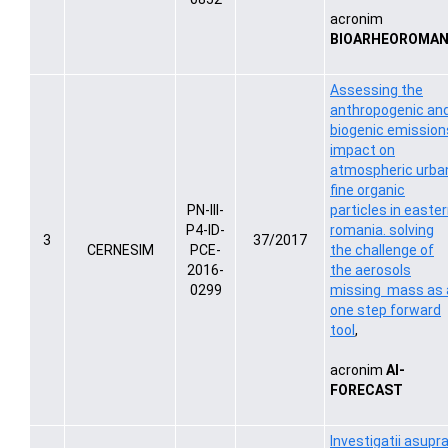
acronim
BIOARHEOROMA
Assessing the
anthropogenic an
biogenic emission
impact on
atmospheric urba
fine organic
PN-III-
particles in easte
P4-ID-
romania. solving
3
37/2017
CERNESIM
PCE-
the challenge of
2016-
the aerosols
0299
missing mass as 
one step forward
tool
,
acronim
AI-
FORECAST
Investigatii asupr