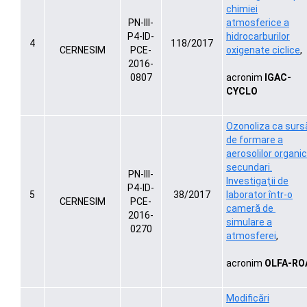
chimiei
PN-III-
atmosferice a
P4-ID-
hidrocarburilor
4
118/2017
CERNESIM
PCE-
oxigenate ciclice
,
2016-
0807
acronim
IGAC-
CYCLO
Ozonoliza ca surs
de formare
a
aerosolilor organic
secundari.
PN-III-
Investigaţii de
P4-ID-
5
38/2017
laborator într-o
CERNESIM
PCE-
cameră de
2016-
simulare
a
0270
atmosferei
,
acronim
OLFA-RO
Modificări