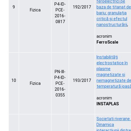
feroelectrici pe
P4-ID-
9
192/2017
baza de titanat de
Fizica
PCE-
bariu: granulația
2016-
critică și efectul
0817
nanostructurării
,
acronim
FerroScale
Instabilități
electrostatice în
plasme
PN-III-
magnetizate și
P4-ID-
10
193/2017
nemagnetizate d
Fizica
PCE-
temperatură joas
2016-
0355
acronim
INSTAPLAS
Societati riverane.
Dinamica
interactiunii dintre