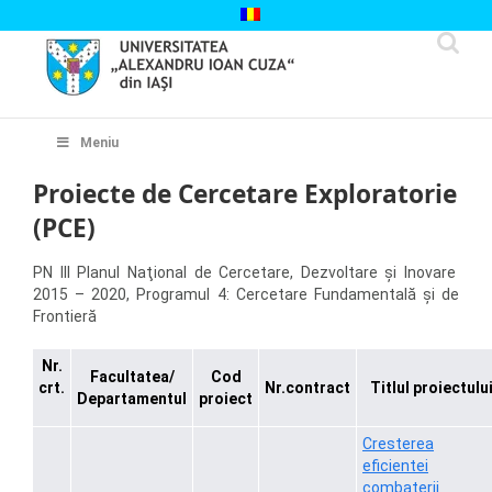
Skip
to
content
Cautare...
Meniu
Proiecte de Cercetare Exploratorie
(PCE)
PN III Planul Naţional de Cercetare, Dezvoltare şi Inovare
2015 – 2020, Programul 4: Cercetare Fundamentală și de
Frontieră
Nr.
Facultatea/
Cod
crt.
Nr.contract
Titlul proiectulu
Departamentul
proiect
Cresterea
eficientei
combaterii