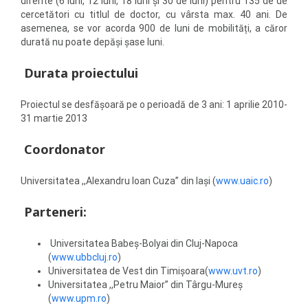
diferite (6 luni, 12 luni, 18 luni și 30 de luni) pentru 135 de de
cercetători cu titlul de doctor, cu vârsta max. 40 ani. De
asemenea, se vor acorda 900 de luni de mobilități, a căror
durată nu poate depăși șase luni.
Durata proiectului
Proiectul se desfăşoară pe o perioadă de 3 ani: 1 aprilie 2010-
31 martie 2013
Coordonator
Universitatea ,,Alexandru Ioan Cuza” din Iaşi (
www.uaic.ro
)
Parteneri:
Universitatea Babeş-Bolyai din Cluj-Napoca
(
www.ubbcluj.ro
)
Universitatea de Vest din Timişoara(
www.uvt.ro
)
Universitatea ,,Petru Maior” din Târgu-Mureș
(
www.upm.ro
)