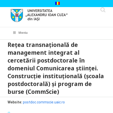
Skip
to
content
Cautare...
Meniu
Reţea transnaţională de
management integrat al
cercetării postdoctorale în
domeniul Comunicarea ştiinţei.
Construcţie instituţională (şcoala
postdoctorală) şi program de
burse (CommScie)
Website:
postdoc.commscie.uaic.ro