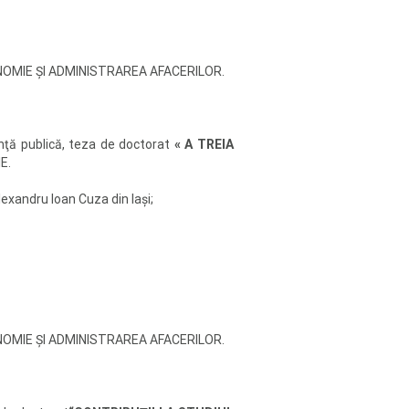
e ECONOMIE ŞI ADMINISTRAREA AFACERILOR.
inţă publică, teza de doctorat
« A TREIA
IE.
lexandru Ioan Cuza din Iaşi;
e ECONOMIE ŞI ADMINISTRAREA AFACERILOR.