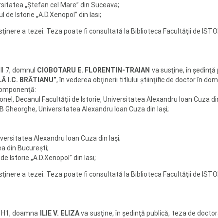
rsitatea „Ştefan cel Mare” din Suceava;
l de Istorie „A.D.Xenopol” din Iasi;
sţinere a tezei. Teza poate fi consultată la Biblioteca Facultăţii de ISTO
 II 7, domnul
CIOBOTARU E. FLORENTIN-TRAIAN
va susţine, în şedinţă
Ă I.C. BRĂTIANU”
, în vederea obţinerii titlului ştiinţific de doctor în d
componenţă:
nel, Decanul Facultăţii de Istorie, Universitatea Alexandru Ioan Cuza din
OB Gheorghe, Universitatea Alexandru Ioan Cuza din Iaşi;
iversitatea Alexandru Ioan Cuza din Iaşi;
ea din Bucureşti;
 de Istorie „A.D.Xenopol” din Iasi;
sţinere a tezei. Teza poate fi consultată la Biblioteca Facultăţii de ISTO
la H1, doamna
ILIE V. ELIZA
va susţine, în şedinţă publică, teza de docto