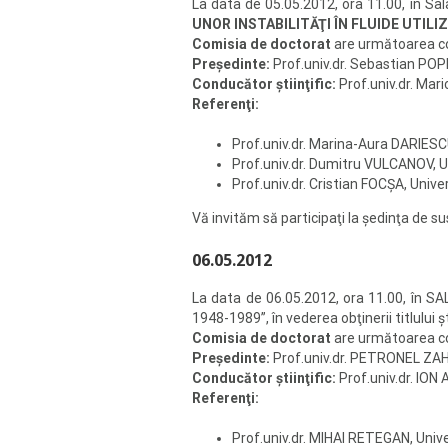
La data de 05.05.2012, ora 11.00, în Sa
UNOR INSTABILITĂŢI ÎN FLUIDE UTILI
Comisia de doctorat
are următoarea 
Preşedinte:
Prof.univ.dr. Sebastian POPE
Conducător ştiinţific:
Prof.univ.dr. Mari
Referenţi:
Prof.univ.dr. Marina-Aura DARIESCU
Prof.univ.dr. Dumitru VULCANOV, U
Prof.univ.dr. Cristian FOCŞA, Univer
Vă invităm să participaţi la şedinţa de su
06.05.2012
La data de 06.05.2012, ora 11.00, în S
1948-1989”, în vederea obţinerii titlului ş
Comisia de doctorat
are următoarea 
Preşedinte:
Prof.univ.dr. PETRONEL ZAHA
Conducător ştiinţific:
Prof.univ.dr. ION
Referenţi:
Prof.univ.dr. MIHAI RETEGAN, Unive