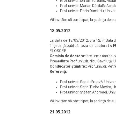
Prof.univ.dr. Ion Smeureanu, Acad
Prof.univ.dr. Marian Dârdală, Aca
Prof.univ.dr. Florin Dumitriu, Unive
Vă invităm să participaţi la şedinţa de 
18.05.2012
La data de 18/05/2012, ora 12, în Sala de 
în şedinţă publică, teza de doctorat
« 
FILOSOFIE.
Comisia de doctorat
are următoarea 
Preşedinte
Prof.univ.dr. Nicu Gavriluţă, 
Conducător ştiinţific:
Prof.univ.dr. Petr
Referenţi:
Prof.univ.dr. Sandu Frunză, Univer
Prof.univ.dr. Sorin Tudor Maxim, 
Prof.univ.dr. Ştefan Afloroaei, Uni
Vă invităm să participaţi la şedinţa de s
21.05.2012