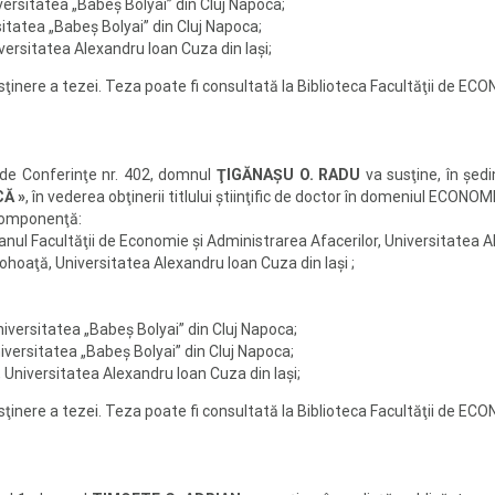
ersitatea „Babeş Bolyai” din Cluj Napoca;
itatea „Babeş Bolyai” din Cluj Napoca;
ersitatea Alexandru Ioan Cuza din Iaşi;
susţinere a tezei. Teza poate fi consultată la Biblioteca Facultăţii d
 de Conferinţe nr. 402, domnul
ŢIGĂNAŞU O. RADU
va susţine, în şed
CĂ »
, în vederea obţinerii titlului ştiinţific de doctor în domeniul ECONOM
componenţă:
ecanul Facultăţii de Economie şi Administrarea Afacerilor, Universitatea A
Pohoaţă, Universitatea Alexandru Ioan Cuza din Iaşi ;
iversitatea „Babeş Bolyai” din Cluj Napoca;
iversitatea „Babeş Bolyai” din Cluj Napoca;
, Universitatea Alexandru Ioan Cuza din Iaşi;
susţinere a tezei. Teza poate fi consultată la Biblioteca Facultăţii d