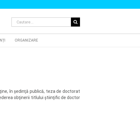
Cautare...
NȚI
ORGANIZARE
ine, în şedinţă publică, teza de doctorat
vederea obţinerii titlului ştiinţific de doctor