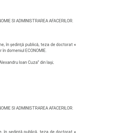
e ECONOMIE SI ADMINISTRAREA AFACERILOR.
ne, în şedinţă publică, teza de doctorat
«
octor în domeniul ECONOMIE.
„Alexandru Ioan Cuza” din Iaşi;
e ECONOMIE SI ADMINISTRAREA AFACERILOR.
e, în şedinţă publică, teza de doctorat
«