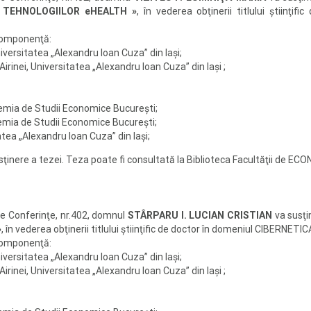
 TEHNOLOGIILOR eHEALTH »
, în vederea obţinerii titlului ştiinţi
componenţă:
niversitatea „Alexandru Ioan Cuza” din Iaşi;
 Airinei, Universitatea „Alexandru Ioan Cuza” din Iaşi ;
emia de Studii Economice Bucureşti;
demia de Studii Economice Bucureşti;
tea „Alexandru Ioan Cuza” din Iaşi;
susţinere a tezei. Teza poate fi consultată la Biblioteca Facultăţii d
de Conferinţe, nr.402, domnul
STÂRPARU I. LUCIAN CRISTIAN
va susţi
»
, în vederea obţinerii titlului ştiinţific de doctor în domeniul CIBERN
componenţă:
niversitatea „Alexandru Ioan Cuza” din Iaşi;
 Airinei, Universitatea „Alexandru Ioan Cuza” din Iaşi ;