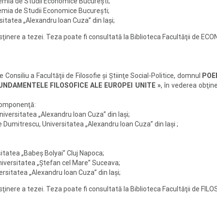
emia de Studii Economice Bucureşti;
demia de Studii Economice Bucureşti;
rsitatea „Alexandru Ioan Cuza” din Iaşi;
susţinere a tezei. Teza poate fi consultată la Biblioteca Facultăţii d
Consiliu a Facultăţii de Filosofie şi Ştiinţe Social-Politice, domnul
POE
FUNDAMENTELE FILOSOFICE ALE EUROPEI UNITE »
, în vederea obţine
componenţă:
Universitatea „Alexandru Ioan Cuza” din Iaşi;
e Dumitrescu, Universitatea „Alexandru Ioan Cuza” din Iaşi ;
sitatea „Babeş Bolyai” Cluj Napoca;
Universitatea „Ştefan cel Mare” Suceava;
versitatea „Alexandru Ioan Cuza” din Iaşi;
usţinere a tezei. Teza poate fi consultată la Biblioteca Facultăţii de F