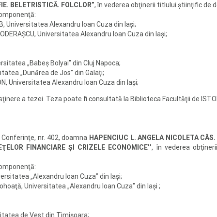
FIE. BELETRISTICĂ. FOLCLOR”
, în vederea obţinerii titlului ştiinţific 
componenţă:
, Universitatea Alexandru Ioan Cuza din Iaşi;
 TODERAŞCU, Universitatea Alexandru Ioan Cuza din Iaşi;
rsitatea „Babeş Bolyai” din Cluj Napoca;
itatea „Dunărea de Jos” din Galaţi;
, Universitatea Alexandru Ioan Cuza din Iaşi;
sţinere a tezei. Teza poate fi consultată la Biblioteca Facultăţii de ISTO
e Conferinţe, nr. 402, doamna
HAPENCIUC L. ANGELA NICOLETA CĂS.
EŢELOR FINANCIARE ŞI CRIZELE ECONOMICE’’
, în vederea obţinerii
componenţă:
iversitatea „Alexandru Ioan Cuza” din Iaşi;
Pohoaţă, Universitatea „Alexandru Ioan Cuza” din Iaşi ;
sitatea de Vest din Timişoara;