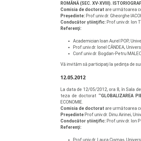
ROMÂNĂ (SEC. XV-XVIII). ISTORIOGRA
Comisia de doctorat
are următoarea 
Preşedinte:
Prof.univ.dr. Gheorghe IACOB
Conducător ştiinţific:
Prof.univ.dr. Ion
Referenţi:
Academician Ioan Aurel POP, Unive
Prof.univ.dr. Ionel CÂNDEA, Univers
Conf.univ.dr. Bogdan-Petru MALEON
Vă invităm să participaţi la şedinţa de su
12.05.2012
La data de 12/05/2012, ora 8, în Sala d
teza de doctorat
‘’GLOBALIZAREA PI
ECONOMIE.
Comisia de doctorat
are următoarea 
Preşedinte
Prof.univ.dr. Dinu Airinei, Un
Conducător ştiinţific:
Prof.univ.dr. Ion 
Referenţi:
Prof.univ.dr. Laura Cişmaş, Univer