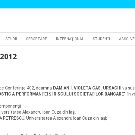
STUDII
CERCETARE
INTERNAȚIONAL
STUDENȚI
ABSOLVE
 2012
a de Conferinţe 402, doamna
DAMIAN I. VIOLETA CĂS. URSACHI
va susţ
OSTIC A PERFORMANŢEI ŞI RISCULUI SOCIETĂŢILOR BANCARE”
, în 
componenţă:
niversitatea Alexandru Ioan Cuza din Iaşi;
VIA PETRESCU, Universitatea Alexandru Ioan Cuza din Iaşi;