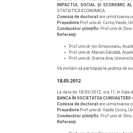
IMPACTUL SOCIAL ŞI ECONOMIC AL
STATISTICĂ ECONOMICA.
Comisia de doctorat
are următoarea 
Preşedinte
Prof.univ.dr. Cocriş Vasile, U
Conducător ştiinţific:
Prof.univ.dr. Dinu
Referenţi:
Prof.univ.dr. Ion Smeureanu, Acad
Prof.univ.dr. Marian Dârdală, Aca
Prof.univ.dr. Grama Ana, Universita
Vă invităm să participaţi la şedinţa de 
18.05.2012
La data de 18/05/2012, ora 11, în Sala 
BANCA ÎN SOCIETATEA CUNOAŞTERII 
Comisia de doctorat
are următoarea 
Preşedinte
Prof.univ.dr. Vasile Cocriş, U
Conducător ştiinţific:
Prof.univ.dr. Dinu
Referenţi: