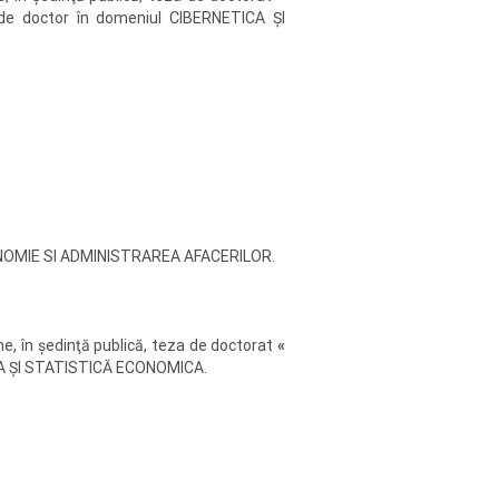
fic de doctor în domeniul CIBERNETICA ŞI
e ECONOMIE SI ADMINISTRAREA AFACERILOR.
ne, în şedinţă publică, teza de doctorat
«
ETICA ŞI STATISTICĂ ECONOMICA.