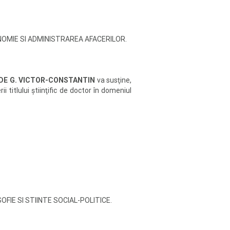
e ECONOMIE SI ADMINISTRAREA AFACERILOR.
DE G. VICTOR-CONSTANTIN
va susţine,
rii titlului ştiinţific de doctor în domeniul
ILOSOFIE SI STIINTE SOCIAL-POLITICE.