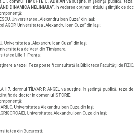
la L1, domnul
TIMOFTE C. ADRIAN
va susţine, în şedinţă publică, teza
ZÂND DINAMICA NELINIARĂ”
, în vederea obţinerii titlului ştiinţific de d
componenţă:
SCU, Universitatea „Alexandru Ioan Cuza” din Iaşi;
cel AGOP, Universitatea „Alexandru Ioan Cuza” din Iaşi ;
, Universitatea „Alexandru Ioan Cuza” din Iaşi;
niversitatea de Vest din Timişoara;
sitatea Lille 1, Franţa;
sţinere a tezei. Teza poate fi consultată la Biblioteca Facultăţii de FIZIC
ALA II 7, domnul TÎLVĂR P. ANGEL va susţine, în şedinţă publică, teza
tiinţific de doctor în domeniul ISTORIE.
componenţă:
RIUC, Universitatea Alexandru Ioan Cuza din Iaşi;
 AGRIGOROAIEI, Universitatea Alexandru Ioan Cuza din Iaşi;
rsitatea din Bucureşti;