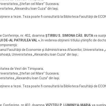
 Universitatea „Ştefan cel Mare” Suceava;
ersitatea „Alexandru Ioan Cuza” din Iaşi;
susţinere a tezei. Teza poate fi consultată la Biblioteca Facultăţii d
de Conferinţe, nr. 402, doamna
ŞTIRBU S. SIMONA CĂS. BUTA
va susţi
I DE-AL PATRULEA VAL »
, în vederea obţinerii titlului ştiinţific de d
componenţă:
Decanul Facultăţii de Economie şi Administrarea Afacerilor, Universitatea 
Pohoaţă, Universitatea „Alexandru Ioan Cuza” din Iaşi ;
sitatea de Vest din Timişoara;
 Universitatea „Ştefan cel Mare” Suceava;
versitatea „Alexandru Ioan Cuza” din Iaşi;
susţinere a tezei. Teza poate fi consultată la Biblioteca Facultăţii d
de Conferinţe, nr.402, doamna
VIZITEU P. LUMINIŢA-MARIA
va susţin