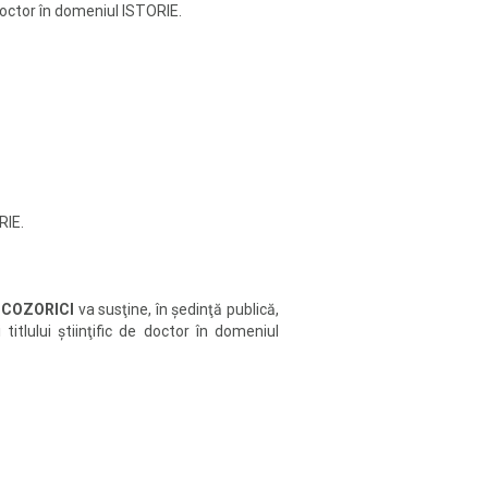
de doctor în domeniul ISTORIE.
RIE.
 COZORICI
va susţine, în şedinţă publică,
 titlului ştiinţific de doctor în domeniul