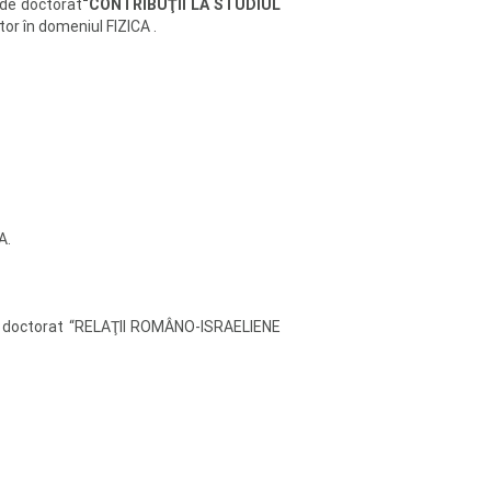
 de doctorat
“CONTRIBUŢII LA STUDIUL
octor în domeniul FIZICA .
A.
 de doctorat “RELAŢII ROMÂNO-ISRAELIENE