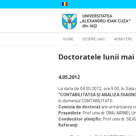
Skip
to
content
Cautare...
HOME
DESPRE UAIC
ADMITERE
Doctoratele lunii mai
4.05.2012
La data de 04.05.2012, ora 9.00, în Sal
“CONTABILITATEA ŞI ANALIZA-DIAGN
în domeniul CONTABILITATE.
Comisia de doctorat
are următoarea 
Preşedinte:
Prof.univ.dr. DINU AIRINEI, U
Conducător ştiinţific:
Prof.univ.dr. SIL
Referenţi: