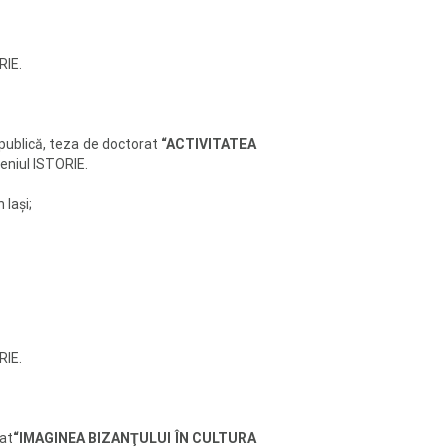
RIE.
 publică, teza de doctorat
“ACTIVITATEA
omeniul ISTORIE.
 Iaşi;
RIE.
rat
“IMAGINEA BIZANŢULUI ÎN CULTURA