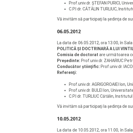
Prof.univ.dr. ŞTEFAN PURICI, Unive
C.P.I dr. CĂTĂLIN TURLIUC, Institutu
Vă invităm să participaţi la şedinţa de su
06.05.2012
La data de 06.05.2012, ora 13.00, în Sala
POLITICĂ ŞI DOCTRINARĂ A LUI VINTIL
Comisia de doctorat
are următoarea 
Preşedinte:
Prof.univ.dr. ZAHARIUC Petro
Conducător ştiinţific:
Prof.univ.dr. IAC
Referenţi:
Prof.univ.dr. AGRIGOROAIEI Ion, Un
Prof.univ.dr. BULEI Ion, Universitat
C.P.I dr. TURLIUC Cătălin, Institutul
Vă invităm să participaţi la şedinţa de su
10.05.2012
La data de 10.05.2012, ora 11.00, în Sa