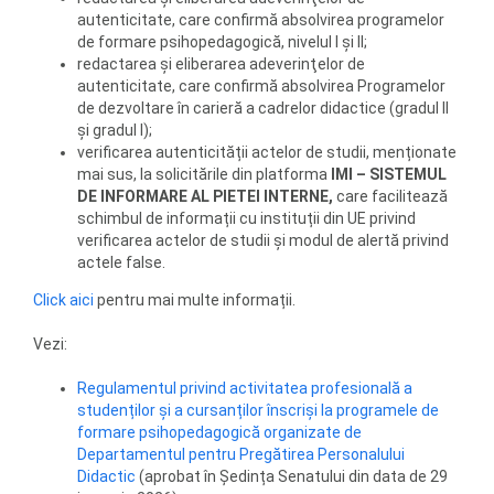
autenticitate, care confirmă absolvirea programelor
de formare psihopedagogică, nivelul I și II;
redactarea şi eliberarea adeverinţelor de
autenticitate, care confirmă absolvirea Programelor
de dezvoltare în carieră a cadrelor didactice (gradul II
și gradul I);
verificarea autenticității actelor de studii, menționate
mai sus, la solicitările din platforma
IMI – SISTEMUL
DE INFORMARE AL PIETEI INTERNE,
care facilitează
schimbul de informații cu instituții din UE privind
verificarea actelor de studii și modul de alertă privind
actele false.
Click aici
pentru mai multe informații.
Vezi:
Regulamentul privind activitatea profesională a
studenților și a cursanților înscriși la programele de
formare psihopedagogică organizate de
Departamentul pentru Pregătirea Personalului
Didactic
(aprobat în Ședința Senatului din data de 29