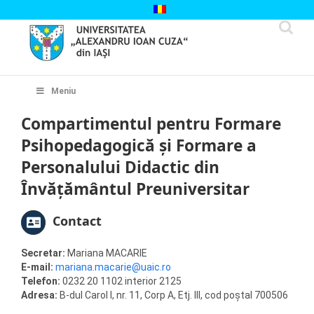
Skip
to
content
Cautare...
Meniu
Compartimentul pentru Formare
Psihopedagogică și Formare a
Personalului Didactic din
Învățământul Preuniversitar
Contact
Secretar:
Mariana MACARIE
E-mail:
mariana.macarie@uaic.ro
Telefon:
0232 20 1102 interior 2125
Adresa:
B-dul Carol I, nr. 11, Corp A, Etj. III, cod poștal 700506