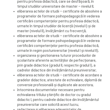
pentru profesia didactică, care se desfășoară, în
timpul studiilor universitare de master – nivelul II;
eliberarea actelor de studii – certificate de absolvire a
programelor de formare psihopedagogică în vederea
certificării competențelor pentru profesia didactică,
urmate în timpul studiilor de licență (nivelul I) și de
master (nivelul II), învăţământ cu frecvenţă;
eliberarea actelor de studii – certificate de absolvire a
programelor de formare psihopedagogică în vederea
certificării competențelor pentru profesia didactică,
urmate în regim postuniversitar (nivelul I și nivelul II);
organizarea și gestionarea tuturor procedurilor de
școlaritate aferente activităților de perfecționare,
prin grade didactice (gradul II, respectiv gradul I), a
cadrelor didactice din învățământul preuniversitar;
eliberarea actelor de studii – certificate de acordare a
gradelor didactice, atestate de echivalare, diplomă de
conversie profesională și duplicate ale acestora;
întocmirea documentelor necesare pentru
echivalarea titlului științific de doctor cu gradul
didactic I, pentru cadrele didactice din învățământul
preuniversitar care solicită acest lucru;
redactarea şi eliberarea adeverinţelor de