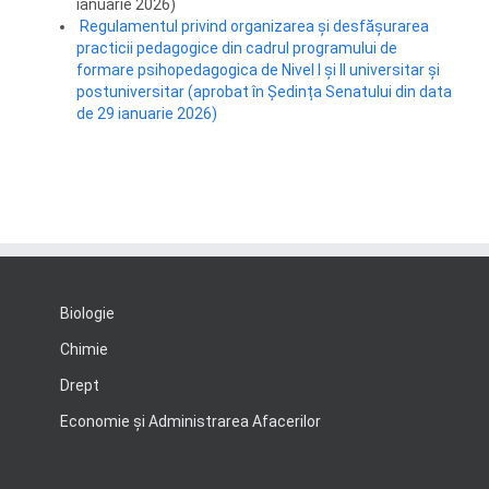
ianuarie 2026)
Regulamentul privind organizarea și desfășurarea
practicii pedagogice din cadrul programului de
formare psihopedagogica de Nivel I și II universitar și
postuniversitar (aprobat în Ședința Senatului din data
de 29 ianuarie 2026)
Biologie
Chimie
Drept
Economie şi Administrarea Afacerilor