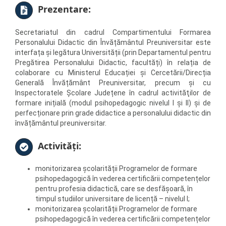
Prezentare:
Secretariatul din cadrul Compartimentului Formarea
Personalului Didactic din Învățământul Preuniversitar este
interfața și legătura Universității (prin Departamentul pentru
Pregătirea Personalului Didactic, facultăți) în relația de
colaborare cu Ministerul Educației și Cercetării/Direcția
Generală Învățământ Preuniversitar, precum și cu
Inspectoratele Școlare Județene în cadrul activităţilor de
formare inițială (modul psihopedagogic nivelul I și II) și de
perfecționare prin grade didactice a personalului didactic din
învățământul preuniversitar.
Activități:
monitorizarea școlarității Programelor de formare
psihopedagogică în vederea certificării competențelor
pentru profesia didactică, care se desfășoară, în
timpul studiilor universitare de licență – nivelul I;
monitorizarea școlarității Programelor de formare
psihopedagogică în vederea certificării competențelor