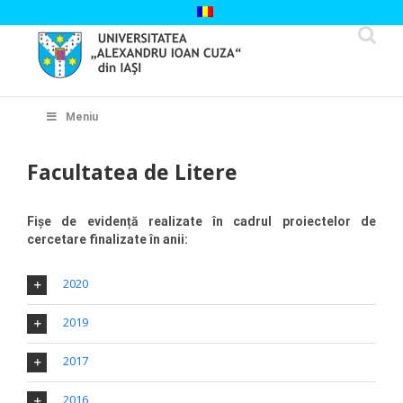
Skip
to
content
Cautare...
Meniu
Facultatea de Litere
Fișe de evidență realizate în cadrul proiectelor de
cercetare finalizate în anii:
2020
2019
2017
2016