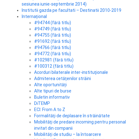
sesiunea iunie-septembrie 2014)
Institutii gazda pe facultati – Destinatii 2010-2019
Internațional
#94744 (fără titlu)
#94749 (fără titlu)
#94755 (fără titlu)
#91692 (fără titlu)
#94766 (fără titlu)
#94772 (fără titlu)
#102981 (fără titlu)
#100312 (fără titlu)
Acorduri bilaterale inter-instituţionale
Admiterea cetățenilor străini
Alte oportunități
Alte tipuri de burse
Buletin informativ
DiTEMP
ECI: From A to Z
Formalităţi de deplasare în străinătate
Mobilităţi de predare incoming pentru personal
invitat din companii
Mobilități de studiu – la întoarcere