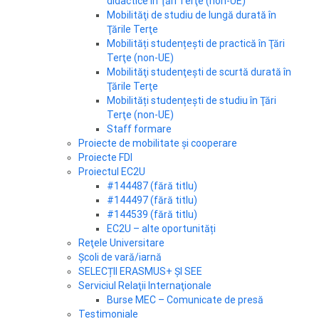
didactice în Ţări Terţe (non-UE)
Mobilităţi de studiu de lungă durată în
Ţările Terţe
Mobilități studențești de practică în Ţări
Terţe (non-UE)
Mobilităţi studenţeşti de scurtă durată în
Ţările Terţe
Mobilități studențești de studiu în Ţări
Terţe (non-UE)
Staff formare
Proiecte de mobilitate și cooperare
Proiecte FDI
Proiectul EC2U
#144487 (fără titlu)
#144497 (fără titlu)
#144539 (fără titlu)
EC2U – alte oportunități
Reţele Universitare
Școli de vară/iarnă
SELECȚII ERASMUS+ ȘI SEE
Serviciul Relaţii Internaţionale
Burse MEC – Comunicate de presă
Testimoniale