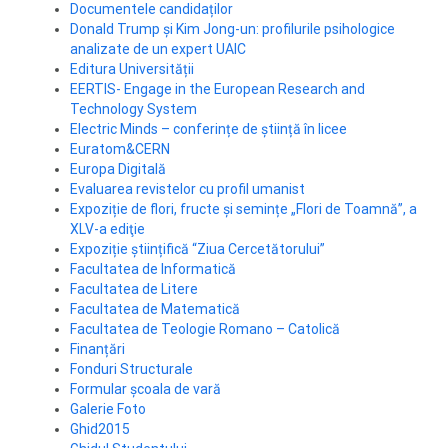
Documentele candidaților
Donald Trump și Kim Jong-un: profilurile psihologice
analizate de un expert UAIC
Editura Universității
EERTIS- Engage in the European Research and
Technology System
Electric Minds – conferințe de știință în licee
Euratom&CERN
Europa Digitală
Evaluarea revistelor cu profil umanist
Expoziție de flori, fructe și semințe „Flori de Toamnă”, a
XLV-a ediţie
Expoziție științifică “Ziua Cercetătorului”
Facultatea de Informatică
Facultatea de Litere
Facultatea de Matematică
Facultatea de Teologie Romano – Catolică
Finanțări
Fonduri Structurale
Formular școala de vară
Galerie Foto
Ghid2015