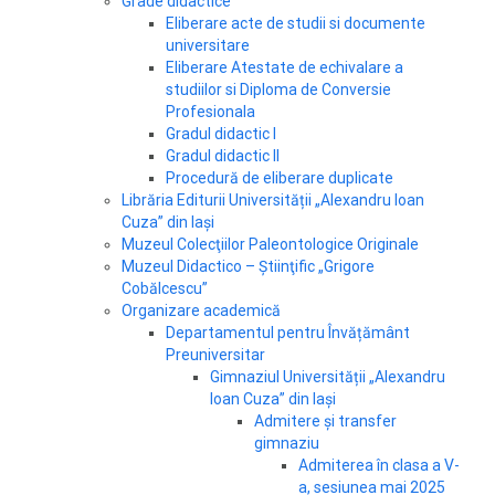
Grade didactice
Eliberare acte de studii si documente
universitare
Eliberare Atestate de echivalare a
studiilor si Diploma de Conversie
Profesionala
Gradul didactic I
Gradul didactic II
Procedură de eliberare duplicate
Librăria Editurii Universității „Alexandru Ioan
Cuza” din Iași
Muzeul Colecţiilor Paleontologice Originale
Muzeul Didactico – Ştiinţific „Grigore
Cobălcescu”
Organizare academică
Departamentul pentru Învățământ
Preuniversitar
Gimnaziul Universității „Alexandru
Ioan Cuza” din Iași
Admitere și transfer
gimnaziu
Admiterea în clasa a V-
a, sesiunea mai 2025