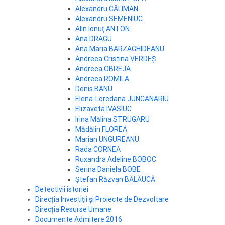
Alexandru CĂLIMAN
Alexandru SEMENIUC
Alin Ionuţ ANTON
Ana DRAGU
Ana Maria BARZAGHIDEANU
Andreea Cristina VERDEȘ
Andreea OBREJA
Andreea ROMILA
Denis BANU
Elena-Loredana JUNCANARIU
Elizaveta IVASIUC
Irina Mălina STRUGARU
Mădălin FLOREA
Marian UNGUREANU
Rada CORNEA
Ruxandra Adeline BOBOC
Serina Daniela BOBE
Ștefan Răzvan BĂLĂUCĂ
Detectivii istoriei
Direcția Investiții și Proiecte de Dezvoltare
Direcția Resurse Umane
Documente Admitere 2016