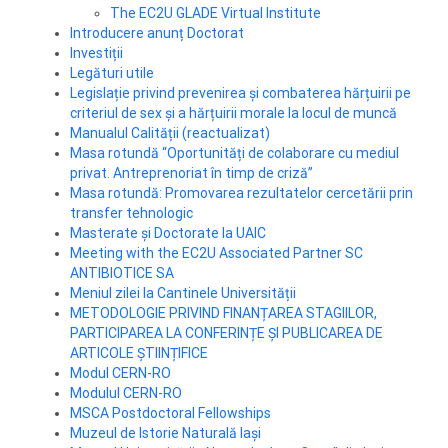
The EC2U GLADE Virtual Institute
Introducere anunț Doctorat
Investiții
Legături utile
Legislație privind prevenirea și combaterea hărțuirii pe
criteriul de sex și a hărțuirii morale la locul de muncă
Manualul Calității (reactualizat)
Masa rotundă “Oportunități de colaborare cu mediul
privat. Antreprenoriat în timp de criză”
Masa rotundă: Promovarea rezultatelor cercetării prin
transfer tehnologic
Masterate și Doctorate la UAIC
Meeting with the EC2U Associated Partner SC
ANTIBIOTICE SA
Meniul zilei la Cantinele Universității
METODOLOGIE PRIVIND FINANȚAREA STAGIILOR,
PARTICIPAREA LA CONFERINȚE ȘI PUBLICAREA DE
ARTICOLE ȘTIINȚIFICE
Modul CERN-RO
Modulul CERN-RO
MSCA Postdoctoral Fellowships
Muzeul de Istorie Naturală Iaşi