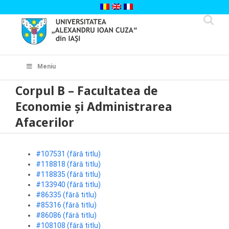
Skip
to
content
Cautare...
Meniu
Corpul B – Facultatea de
Economie şi Administrarea
Afacerilor
#107531 (fără titlu)
#118818 (fără titlu)
#118835 (fără titlu)
#133940 (fără titlu)
#86335 (fără titlu)
#85316 (fără titlu)
#86086 (fără titlu)
#108108 (fără titlu)