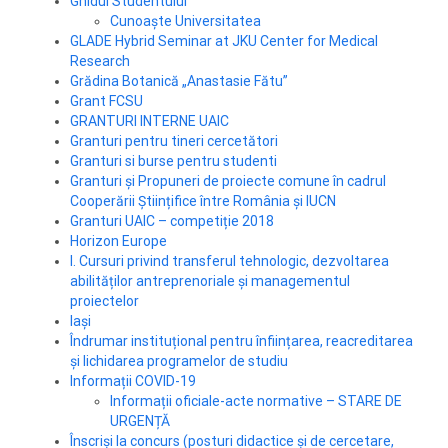
Ghidul Studentului
Cunoaște Universitatea
GLADE Hybrid Seminar at JKU Center for Medical
Research
Grădina Botanică „Anastasie Fătu”
Grant FCSU
GRANTURI INTERNE UAIC
Granturi pentru tineri cercetători
Granturi si burse pentru studenti
Granturi și Propuneri de proiecte comune în cadrul
Cooperării Științifice între România și IUCN
Granturi UAIC – competiție 2018
Horizon Europe
I. Cursuri privind transferul tehnologic, dezvoltarea
abilităților antreprenoriale și managementul
proiectelor
Iași
Îndrumar instituțional pentru înființarea, reacreditarea
și lichidarea programelor de studiu
Informații COVID-19
Informații oficiale-acte normative – STARE DE
URGENȚĂ
Înscriși la concurs (posturi didactice și de cercetare,