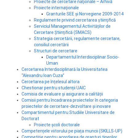
Proiecte de cercetare naţionale – Arhivă
Proiecte internaţionale
Granturile SEE și Norvegiene 2009-2014
Regulamente privind cercetarea ştiinţifică
Serviciul Managementul Activităților de
Cercetare Științifică (SMACS)
Strategia cercetării, regulamente cercetare,
consiliul cercetării
Structuri de cercetare
Departamentul Interdisciplinar Socio-
Uman
Cercetarea Interdisciplinară la Universitatea
“Alexandru Ioan Cuza”
Cercetarea pe înțelesul altora
Chestionar pentru studenții UAIC
Comisia de evaluare și asigurare a calității
Comisii pentru încadrarea proiectelor în categoria
proiectelor de cercetare-dezvoltare și inovare
Compartimentul pentru Studiile Universitare de
Doctorat
Proiecte şcoli doctorale
Competențele viitorului pe piața muncii (SKILLS-UP)
Competiție pentru acordarea de granturi tinerilor