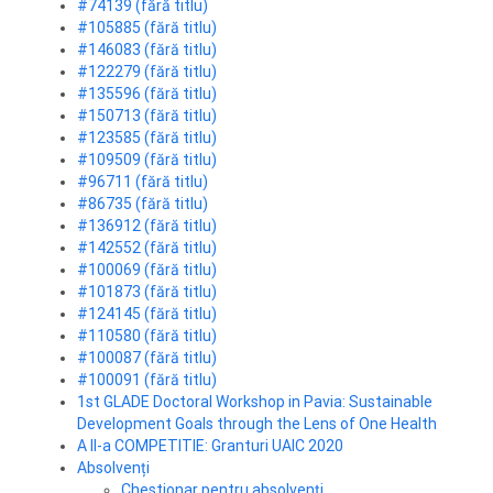
#74139 (fără titlu)
#105885 (fără titlu)
#146083 (fără titlu)
#122279 (fără titlu)
#135596 (fără titlu)
#150713 (fără titlu)
#123585 (fără titlu)
#109509 (fără titlu)
#96711 (fără titlu)
#86735 (fără titlu)
#136912 (fără titlu)
#142552 (fără titlu)
#100069 (fără titlu)
#101873 (fără titlu)
#124145 (fără titlu)
#110580 (fără titlu)
#100087 (fără titlu)
#100091 (fără titlu)
1st GLADE Doctoral Workshop in Pavia: Sustainable
Development Goals through the Lens of One Health
A II-a COMPETITIE: Granturi UAIC 2020
Absolvenți
Chestionar pentru absolvenţi