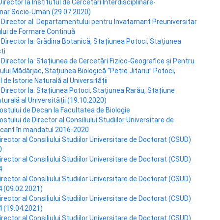
rector la Institutul de Cercetări Interdisciplinare-
inar Socio-Uman (29.07.2020)
e Director al Departamentului pentru Invatamant Preuniversitar
ului de Formare Continuă
 Director la: Grădina Botanică, Stațiunea Potoci, Stațiunea
ti
Director la: Stațiunea de Cercetări Fizico-Geografice și Pentru
ului Mădârjac, Stațiunea Biologică ”Petre Jitariu” Potoci,
 de Istorie Naturală al Universității
 Director la: Stațiunea Potoci, Stațiunea Rarău, Stațiune
turală al Universității (19.10.2020)
stului de Decan la Facultatea de Biologie
ului de Director al Consiliului Studiilor Universitare de
acant în mandatul 2016-2020
ector al Consiliului Studiilor Universitare de Doctorat (CSUD)
0
ector al Consiliului Studiilor Universitare de Doctorat (CSUD)
4
ector al Consiliului Studiilor Universitare de Doctorat (CSUD)
 (09.02.2021)
ector al Consiliului Studiilor Universitare de Doctorat (CSUD)
 (19.04.2021)
ector al Consiliului Studiilor Universitare de Doctorat (CSUD)