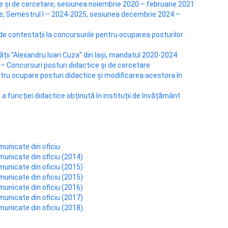
e și de cercetare, sesiunea noiembrie 2020 – februarie 2021
ce, Semestrul I – 2024-2025, sesiunea decembrie 2024 –
și de contestații la concursurile pentru ocuparea posturilor
tății ”Alexandru Ioan Cuza” din Iași, mandatul 2020-2024
Concursuri posturi didactice şi de cercetare
ru ocupare posturi didactice și modificarea acestora în
 funcției didactice obținută în instituții de învățământ
municate din oficiu
municate din oficiu (2014)
municate din oficiu (2015)
municate din oficiu (2015)
municate din oficiu (2016)
municate din oficiu (2017)
municate din oficiu (2018)