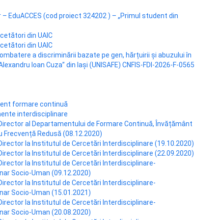
or – EduACCES (cod proiect 324202 ) – „Primul student din
rcetători din UAIC
rcetători din UAIC
ombatere a discriminării bazate pe gen, hărțuirii și abuzului în
 „Alexandru Ioan Cuza” din Iași (UNISAFE) CNFIS-FDI-2026-F-0565
ent formare continuă
ente interdisciplinare
Director al Departamentului de Formare Continuă, Învățământ
cu Frecvență Redusă (08.12.2020)
rector la Institutul de Cercetări Interdisciplinare (19.10.2020)
rector la Institutul de Cercetări Interdisciplinare (22.09.2020)
rector la Institutul de Cercetări Interdisciplinare-
inar Socio-Uman (09.12.2020)
rector la Institutul de Cercetări Interdisciplinare-
inar Socio-Uman (15.01.2021)
rector la Institutul de Cercetări Interdisciplinare-
inar Socio-Uman (20.08.2020)