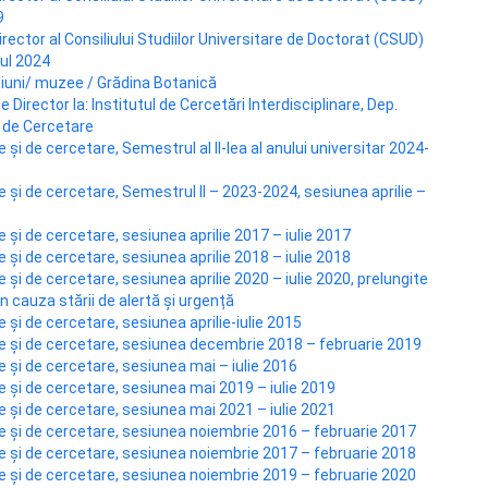
9
ector al Consiliului Studiilor Universitare de Doctorat (CSUD)
ul 2024
țiuni/ muzee / Grădina Botanică
 Director la: Institutul de Cercetări Interdisciplinare, Dep.
e de Cercetare
 și de cercetare, Semestrul al II-lea al anului universitar 2024-
e și de cercetare, Semestrul II – 2023-2024, sesiunea aprilie –
 și de cercetare, sesiunea aprilie 2017 – iulie 2017
 și de cercetare, sesiunea aprilie 2018 – iulie 2018
 și de cercetare, sesiunea aprilie 2020 – iulie 2020, prelungite
n cauza stării de alertă și urgență
 și de cercetare, sesiunea aprilie-iulie 2015
ce și de cercetare, sesiunea decembrie 2018 – februarie 2019
e și de cercetare, sesiunea mai – iulie 2016
e și de cercetare, sesiunea mai 2019 – iulie 2019
e și de cercetare, sesiunea mai 2021 – iulie 2021
e și de cercetare, sesiunea noiembrie 2016 – februarie 2017
e și de cercetare, sesiunea noiembrie 2017 – februarie 2018
e și de cercetare, sesiunea noiembrie 2019 – februarie 2020