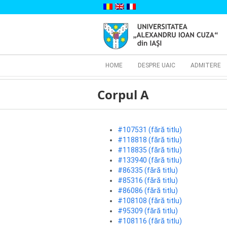
Skip
to
content
Cautare...
HOME
DESPRE UAIC
ADMITERE
Corpul A
#107531 (fără titlu)
#118818 (fără titlu)
#118835 (fără titlu)
#133940 (fără titlu)
#86335 (fără titlu)
#85316 (fără titlu)
#86086 (fără titlu)
#108108 (fără titlu)
#95309 (fără titlu)
#108116 (fără titlu)