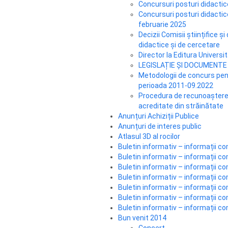
Concursuri posturi didactic
Concursuri posturi didacti
februarie 2025
Decizii Comisii științifice 
didactice și de cercetare
Director la Editura Universi
LEGISLAȚIE ȘI DOCUMENTE – 
Metodologii de concurs pent
perioada 2011-09.2022
Procedura de recunoaștere a
acreditate din străinătate
Anunțuri Achiziții Publice
Anunțuri de interes public
Atlasul 3D al rocilor
Buletin informativ – informații co
Buletin informativ – informații co
Buletin informativ – informații co
Buletin informativ – informații co
Buletin informativ – informații co
Buletin informativ – informații co
Buletin informativ – informații co
Bun venit 2014