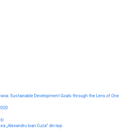
avia: Sustainable Development Goals through the Lens of One
2020
ţi
ea „Alexandru Ioan Cuza” din Iaşi