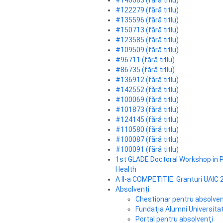
#146083 (fără titlu)
#122279 (fără titlu)
#135596 (fără titlu)
#150713 (fără titlu)
#123585 (fără titlu)
#109509 (fără titlu)
#96711 (fără titlu)
#86735 (fără titlu)
#136912 (fără titlu)
#142552 (fără titlu)
#100069 (fără titlu)
#101873 (fără titlu)
#124145 (fără titlu)
#110580 (fără titlu)
#100087 (fără titlu)
#100091 (fără titlu)
1st GLADE Doctoral Workshop in P
Health
A II-a COMPETITIE: Granturi UAIC 
Absolvenți
Chestionar pentru absolven
Fundaţia Alumni Universitat
Portal pentru absolvenţi